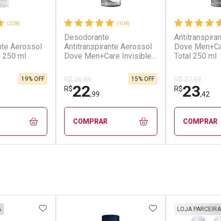
(228)
(104)
Desodorante
Antitranspira
nte Aerossol
Antitranspirante Aerossol
Dove Men+Ca
l 250 ml
Dove Men+Care Invisible
Total 250 ml
Dry 250 ml
19% OFF
15% OFF
R$ 26,99
R$ 27,99
22
23
R$
R$
,99
,42
COMPRAR
COMPRAR
FECHAR
FECHAR
FECHAR
FECHAR
rio
Laboratório
Laborató
os
Por Menos
Por Men
FAVORITOS
ADICIONAR AOS FAVORITOS
ADICIONAR AOS 
A
LOJA PARCEIRA