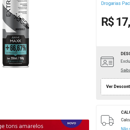
Drogarias Pa
R$ 17
DES
Excl
Saib
Ver Descont
CAL
Formulári
Calc
Não 