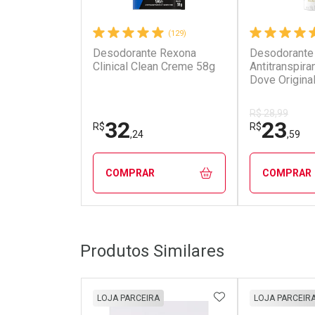
(129)
Desodorante Rexona
Desodorante
Clinical Clean Creme 58g
Antitranspira
Dove Origina
R$ 28,99
32
23
R$
R$
,24
,59
COMPRAR
COMPRAR
FECHAR
FECHAR
Produtos Similares
Laboratório
Laborató
Por Menos
Por Men
ADICIONAR AOS 
LOJA PARCEIRA
LOJA PARCEIR