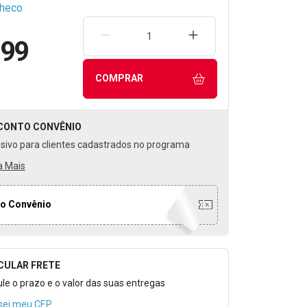
checo
REMOVER UMA UNIDADE
AUMENTAR UMA UNIDA
,99
COMPRAR
CONTO
CONVÊNIO
usivo para clientes cadastrados no programa
a Mais
o Convênio
CULAR FRETE
o para Calcular o Frete
ule o prazo e o valor das suas entregas
sei meu CEP