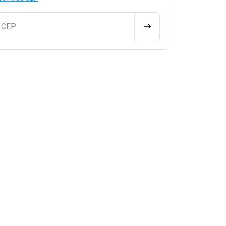
u CEP
CALCULAR FRETE