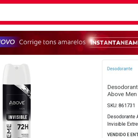
busca
isa?
Bread
Desodorante
Desodorante
Above Men 
861731
Desodorante A
Invisible Ext