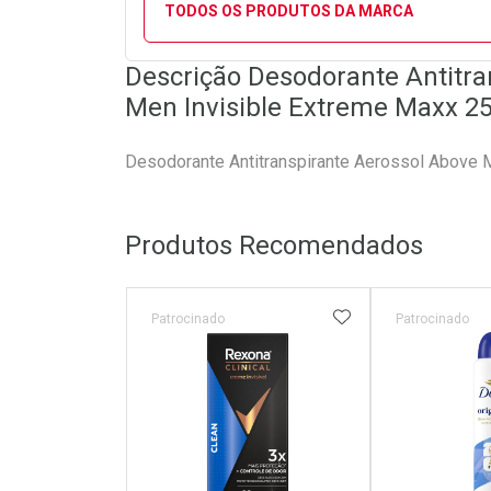
TODOS OS PRODUTOS DA MARCA
Descrição Desodorante Antitra
Men Invisible Extreme Maxx 2
Desodorante Antitranspirante Aerossol Above 
Produtos Recomendados
ADICIONAR AOS 
Patrocinado
Patrocinado