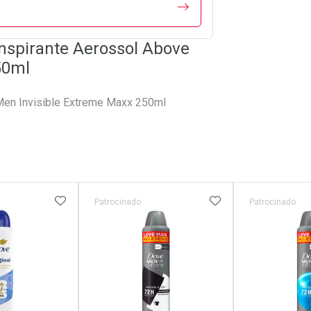
nspirante Aerossol Above
50ml
Men Invisible Extreme Maxx 250ml
FAVORITOS
ADICIONAR AOS FAVORITOS
ADICIONAR AOS 
Patrocinado
Patrocinado