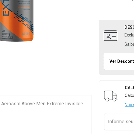
DES
Excl
Saib
Ver Descont
CAL
Formulári
Calc
e Aerossol Above Men Extreme Invisible
Não 
Informe se