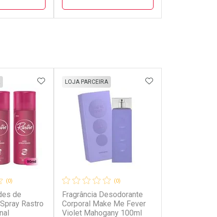
FECHAR
FECHAR
FECHAR
FECHAR
rio
Laboratório
Laborató
os
Por Menos
Por Men
FAVORITOS
ADICIONAR AOS FAVORITOS
ADICIONAR AOS 
LOJA PARCEIRA
(0)
(0)
unidades
des de
Fragrância Desodorante
onto
Ativar Desconto
Ativar Desc
6/cada
Spray Rastro
Corporal Make Me Fever
nal
Violet Mahogany 100ml