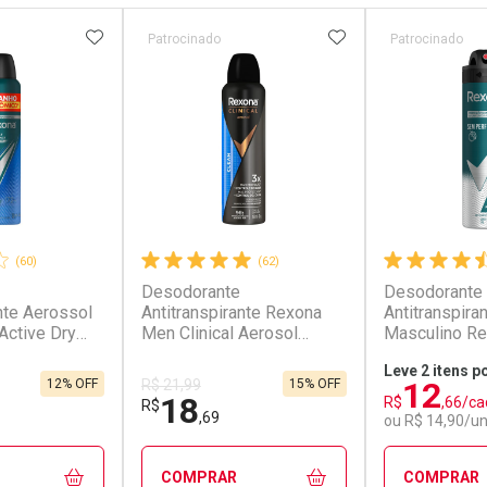
FAVORITOS
ADICIONAR AOS FAVORITOS
ADICIONAR AOS 
Patrocinado
Patrocinado
(60)
(62)
Desodorante
Desodorante
nte Aerossol
Antitranspirante Rexona
Antitranspira
ctive Dry
Men Clinical Aerosol
Masculino R
150ml
Perfume 72 h
Leve 2 itens p
12
12% OFF
15% OFF
R$ 21,99
18
R$
,66/ca
R$
,69
ou R$ 14,90/u
COMPRAR
COMPRAR