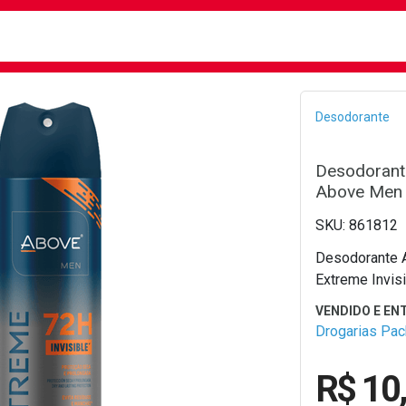
busca
isa?
Bread
Desodorante
Desodorante
Above Men E
861812
Desodorante A
Extreme Invis
Drogarias Pa
R$ 10