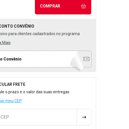
COMPRAR
CONTO
CONVÊNIO
usivo para clientes cadastrados no programa
a Mais
o Convênio
CULAR FRETE
o para Calcular o Frete
ule o prazo e o valor das suas entregas
sei meu CEP
u CEP
CALCULAR FRETE