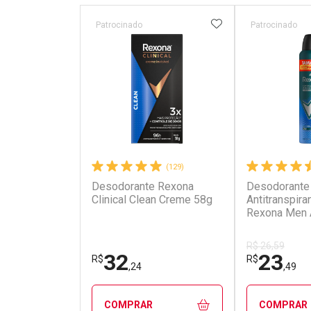
ADICIONAR AOS 
Patrocinado
Patrocinado
(129)
Desodorante Rexona
Desodorante
Clinical Clean Creme 58g
Antitranspira
Rexona Men A
250ml
R$ 26,59
32
23
R$
R$
,24
,49
COMPRAR
COMPRAR