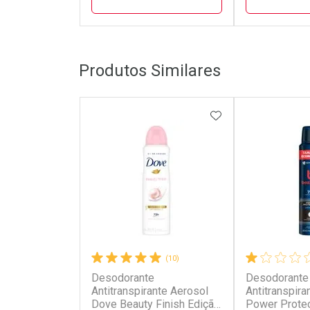
FECHAR
FECHAR
Produtos Similares
Laboratório
Laborató
Por Menos
Por Men
ADICIONAR AOS 
(10)
Desodorante
Desodorante
Ativar Desconto
Ativar Des
Antitranspirante Aerosol
Antitranspir
Dove Beauty Finish Edição
Power Protec