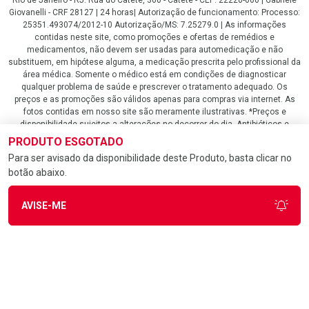
Giovanelli - CRF 28127 | 24 horas| Autorização de funcionamento: Processo:
25351.493074/2012-10 Autorização/MS: 7.25279.0 | As informações
contidas neste site, como promoções e ofertas de remédios e
medicamentos, não devem ser usadas para automedicação e não
substituem, em hipótese alguma, a medicação prescrita pelo profissional da
área médica. Somente o médico está em condições de diagnosticar
qualquer problema de saúde e prescrever o tratamento adequado. Os
preços e as promoções são válidos apenas para compras via internet. As
fotos contidas em nosso site são meramente ilustrativas. *Preços e
disponibilidade sujeitos a alterações no decorrer do dia. Antibióticos e
antimicrobianos vendas apenas em lojas físicas ou televendas. Portaria nº
PRODUTO ESGOTADO
344 - 01/02/1999 - Ministério da Saúde. Horário de funcionamento Central
Para ser avisado da disponibilidade deste Produto, basta clicar no
de Vendas e Atendimento ao Cliente 4020 4404 ou 0800 282 10 10 de
botão abaixo.
domingo a domingo das 08h00 às 20h00.
LGPD Aceite os Cookies
AVISE-ME