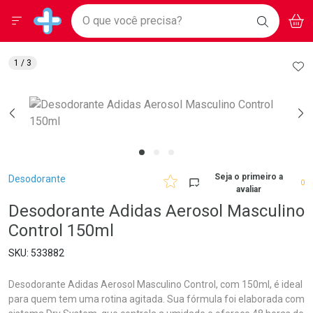
Drogarias Pacheco
Menu
Aces
Ir direto para a home
O que você precisa?
BAIXE
V
i
Baixe nosso APP e aproveite Ofertas Exclusivas!
BUSCAR
O APP
Navegue pela página
Ir direto para o conteúdo
Faça a sua busca
Ir direto para a busca
Ir direto para a conta
AD
1
/ 3
Ir direto para a ajuda
Ir direto para a notificações
Ir direto para o carrinho
Ir direto para o menu
Breadcrumb
Seja o primeiro a
Desodorante
0
avaliar
Desodorante Adidas Aerosol Masculino
Control 150ml
533882
Desodorante Adidas Aerosol Masculino Control, com 150ml, é ideal
para quem tem uma rotina agitada. Sua fórmula foi elaborada com