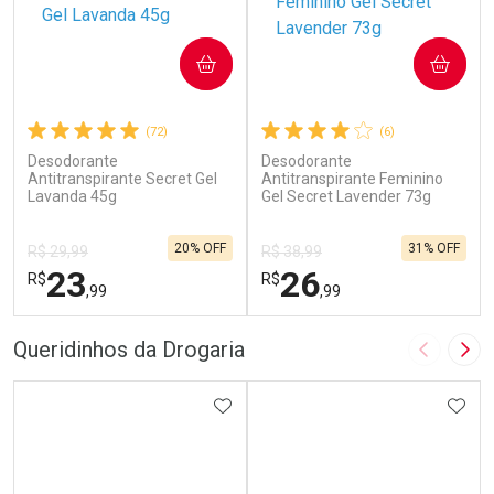
COMPRAR
COMPRAR
(72)
(6)
Desodorante
Desodorante
Antitranspirante Secret Gel
Antitranspirante Feminino
Lavanda 45g
Gel Secret Lavender 73g
20% OFF
31% OFF
R$ 29,99
R$ 38,99
23
26
R$
R$
,99
,99
FECHAR
F
FECHAR
F
Queridinhos da Drogaria
Imagem A
Pró
Laboratório
Laboratório
Por Menos
ADICIONAR AOS FAVORITOS
Por Menos
ADIC