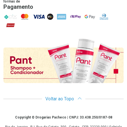
formas de
Pagamento
PIX
MasterCard
VISA
ELO
AMEX
NuPay
Google Pay
Diners Club
Hipercard
Promoção em Destaque
Voltar ao Topo
Copyright
Copyright © Drogarias Pacheco | CNPJ: 33.438.250/0187-08
Rio de Janeiro - RJ: Rua do Catete, 300 - Catete - CEP: 22220-000 | Gabriele