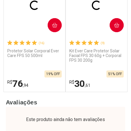
COMPRAR
COMPRAR
(16)
(9)
Protetor Solar Corporal Ever
Kit Ever Care Protetor Solar
Ativar Desconto
Ativar Desconto
Care FPS 50 500ml
Facial FPS 30 60g + Corporal
Comprar sem Desconto
FPS 30 200g
Comprar sem Desconto
Por R$ 23,99/cada
Por R$ 26,99/cada
Comprar sem Desconto
Comprar sem Desconto
19% OFF
51% OFF
Por R$ 23,99/cada
Por R$ 26,99/cada
76
30
R$
R$
,94
,61
FECHAR
F
FECHAR
F
Avaliações
Laboratório
Laboratório
Por Menos
Por Menos
Este produto ainda não tem avaliações