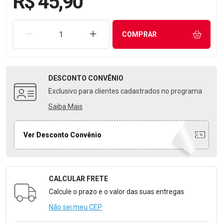
R$ 45,90
REMOVER UMA UNIDADE
AUMENTAR UMA UNIDADE
COMPRAR
DESCONTO
CONVÊNIO
Exclusivo para clientes cadastrados no programa
Saiba Mais
Ver Desconto Convênio
CALCULAR FRETE
Formulário para Calcular o Frete
Calcule o prazo e o valor das suas entregas
Não sei meu CEP