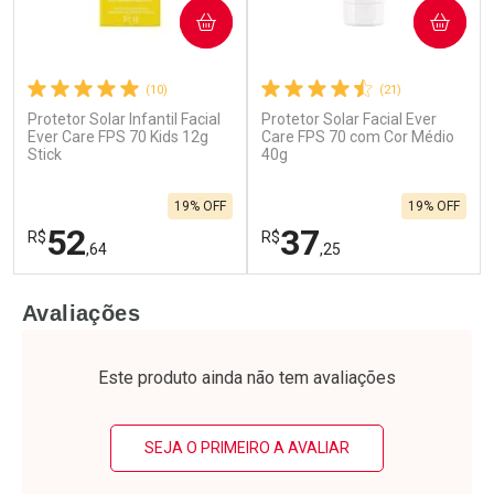
COMPRAR
COMPRAR
(10)
(21)
Protetor Solar Infantil Facial
Protetor Solar Facial Ever
Ever Care FPS 70 Kids 12g
Care FPS 70 com Cor Médio
Stick
40g
19% OFF
19% OFF
52
37
R$
R$
,64
,25
FECHAR
F
FECHAR
F
Avaliações
Laboratório
Laboratório
Por Menos
Por Menos
Este produto ainda não tem avaliações
SEJA O PRIMEIRO A AVALIAR