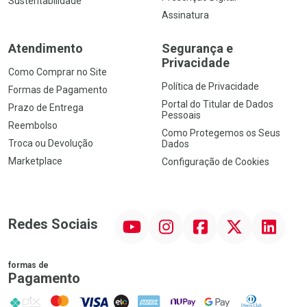
Sustentabilidade
Assinatura
Atendimento
Segurança e
Privacidade
Como Comprar no Site
Política de Privacidade
Formas de Pagamento
Portal do Titular de Dados
Prazo de Entrega
Pessoais
Reembolso
Como Protegemos os Seus
Troca ou Devolução
Dados
Marketplace
Configuração de Cookies
YouTube
Instagram
Facebook
Twitter
Linkedin
Redes Sociais
formas de
Pagamento
PIX
MasterCard
VISA
ELO
AMEX
NuPay
Google Pay
Diners Club