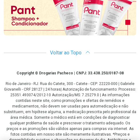
Voltar ao Topo
Copyright
Copyright © Drogarias Pacheco | CNPJ: 33.438.250/0187-08
Rio de Janeiro - RJ: Rua do Catete, 300 - Catete - CEP: 22220-000 | Gabriele
Giovanelli - CRF 28127 | 24 horas| Autorização de funcionamento: Processo:
25351.493074/2012-10 Autorização/MS: 7.25279.0 | As informações
contidas neste site, como promoções e ofertas de remédios e
medicamentos, não devem ser usadas para automedicação e não
substituem, em hipótese alguma, a medicação prescrita pelo profissional da
área médica. Somente o médico está em condições de diagnosticar
qualquer problema de saúde e prescrever o tratamento adequado. Os
preços e as promoções são válidos apenas para compras via internet. As
fotos contidas em nosso site são meramente ilustrativas. *Preços e
disponibilidade sujeitos a alterações no decorrer do dia. Antibióticos e