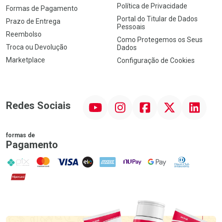
Política de Privacidade
Formas de Pagamento
Portal do Titular de Dados
Prazo de Entrega
Pessoais
Reembolso
Como Protegemos os Seus
Troca ou Devolução
Dados
Marketplace
Configuração de Cookies
YouTube
Instagram
Facebook
Twitter
Linkedin
Redes Sociais
formas de
Pagamento
PIX
MasterCard
VISA
ELO
AMEX
NuPay
Google Pay
Diners Club
Hipercard
Promoção em Destaque