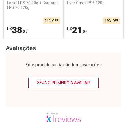
Facial FPS 70 40g + Corporal
Ever Care FPS6 120g
FPS 70 120g
Comprar sem Desconto
Comprar sem Desconto
Comprar sem Desconto
Por R$ 141,99/cada
Por R$ 114,99/cada
Comprar sem Desconto
Por R$ 141,99/cada
51% OFF
19% OFF
Por R$ 114,99/cada
38
21
R$
R$
,87
,86
FECHAR
F
FECHAR
F
Avaliações
Laboratório
Laboratório
Por Menos
Por Menos
Este produto ainda não tem avaliações
SEJA O PRIMEIRO A AVALIAR