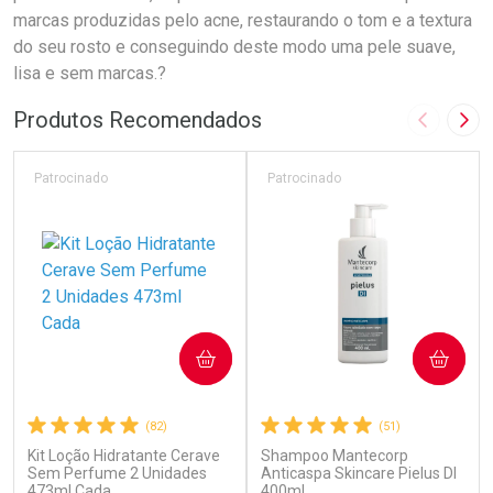
marcas produzidas pelo acne, restaurando o tom e a textura
do seu rosto e conseguindo deste modo uma pele suave,
lisa e sem marcas.?
Produtos Recomendados
Imagem A
Pró
Patrocinado
Patrocinado
COMPRAR
COMPRAR
(82)
(51)
Kit Loção Hidratante Cerave
Shampoo Mantecorp
Sem Perfume 2 Unidades
Anticaspa Skincare Pielus DI
473ml Cada
400ml