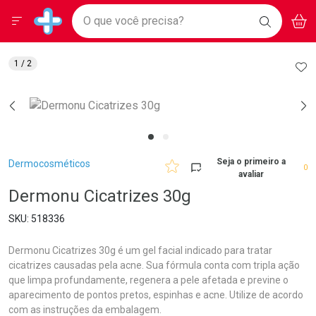
Drogarias Pacheco
Menu
Aces
Ir direto para a home
O que você precisa?
BAIXE
V
i
Baixe nosso APP e aproveite Ofertas Exclusivas!
BUSCAR
O APP
Navegue pela página
Ir direto para o conteúdo
Faça a sua busca
Ir direto para a busca
Ir direto para a conta
AD
1
/ 2
Ir direto para a ajuda
Ir direto para a notificações
Ir direto para o carrinho
Ir direto para o menu
Breadcrumb
Seja o primeiro a
Dermocosméticos
0
avaliar
Dermonu Cicatrizes 30g
518336
Dermonu Cicatrizes 30g é um gel facial indicado para tratar
cicatrizes causadas pela acne. Sua fórmula conta com tripla ação
que limpa profundamente, regenera a pele afetada e previne o
aparecimento de pontos pretos, espinhas e acne. Utilize de acordo
com as instruções da embalagem.