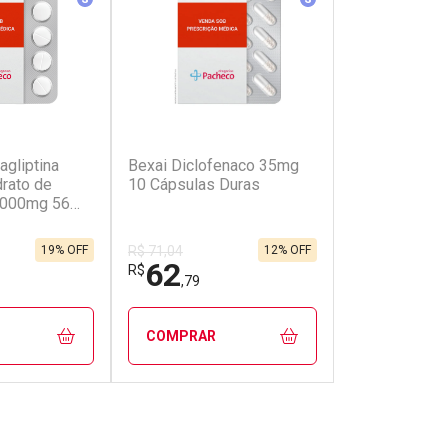
(0)
(2)
agliptina
Bexai Diclofenaco 35mg
Bexai Diclof
drato de
10 Cápsulas Duras
20 Cápsulas
1000mg 56
 Revestidos
19% OFF
12% OFF
R$ 71,04
R$ 120,75
62
114
R$
R$
,79
,86
COMPRAR
COMPRAR
FECHAR
FECHAR
FECHAR
FECHAR