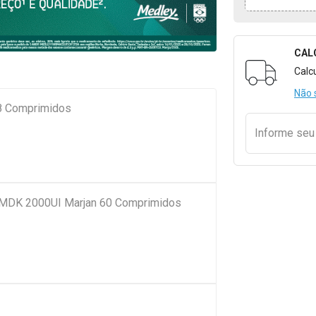
CAL
Formulári
Calc
Não 
8 Comprimidos
Informe se
 MDK 2000UI Marjan 60 Comprimidos