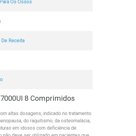
Para Os Ossos
s
 De Receita
do
 7000UI 8 Comprimidos
om altas dosagens, indicado no tratamento
menopausa, do raquitismo, da osteomalácia,
turas em idosos com deficiência de
o não deve ser utilizado em pacientes que