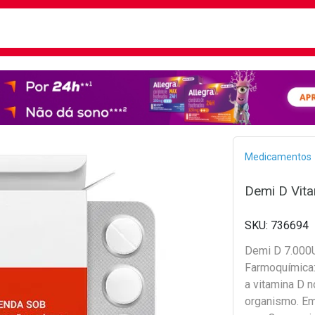
busca
isa?
Bread
Medicamentos
Demi D Vit
736694
Demi D 7.000
Farmoquímica:
a vitamina D 
organismo. E