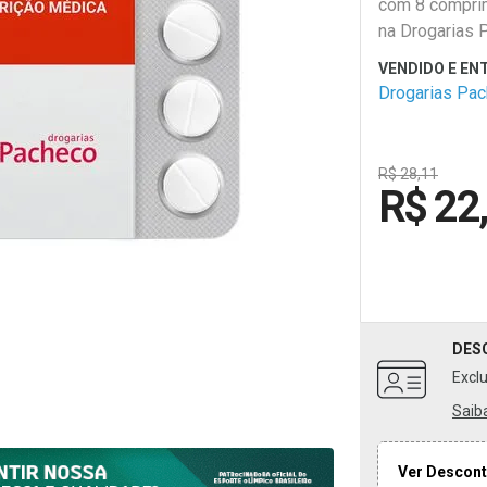
com 8 comprim
na Drogarias 
Drogarias Pa
R$ 28,11
R$ 22
DES
Excl
Saib
Ver Descont