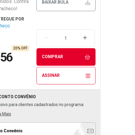
idos. Confira
BAIXAR BULA
Pacheco!
checo
REMOVER UMA UNIDADE
AUMENTAR UMA UNIDA
20% OFF
,56
COMPRAR
ASSINAR
CONTO
CONVÊNIO
usivo para clientes cadastrados no programa
a Mais
o Convênio