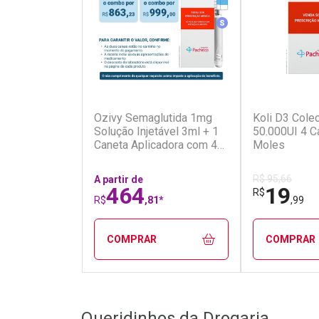
Medicamento Simila
(5)
Ozivy Semaglutida 1mg
Koli D3 Colec
Solução Injetável 3ml + 1
50.000UI 4 C
Caneta Aplicadora com 4
Moles
Agulhas
R$ 95,66
A partir de
464
19
R$
R$
,81*
,99
COMPRAR
COMPRAR
FECHAR
FECHAR
Queridinhos da Drogaria