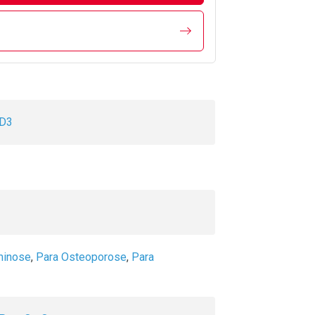
 D3
minose
,
Para Osteoporose
,
Para