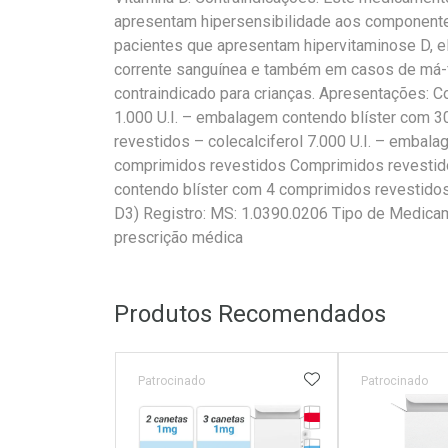
apresentam hipersensibilidade aos componente
pacientes que apresentam hipervitaminose D, el
corrente sanguínea e também em casos de má-
contraindicado para crianças. Apresentações: C
1.000 U.I. – embalagem contendo blíster com 
revestidos – colecalciferol 7.000 U.I. – embal
comprimidos revestidos Comprimidos revestido
contendo blíster com 4 comprimidos revestidos P
D3) Registro: MS: 1.0390.0206 Tipo de Medicam
prescrição médica
Produtos Recomendados
ADICIONAR AOS 
Patrocinado
Patrocinado
Tarja Vermelha
Medicamento Refrig