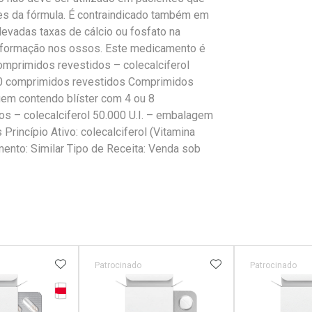
s da fórmula. É contraindicado também em
evadas taxas de cálcio ou fosfato na
formação nos ossos. Este medicamento é
omprimidos revestidos – colecalciferol
30 comprimidos revestidos Comprimidos
agem contendo blíster com 4 ou 8
s – colecalciferol 50.000 U.I. – embalagem
rincípio Ativo: colecalciferol (Vitamina
ento: Similar Tipo de Receita: Venda sob
FAVORITOS
ADICIONAR AOS FAVORITOS
ADICIONAR AOS 
Patrocinado
Patrocinado
Tarja Vermelha
erado