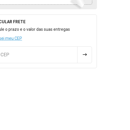
CULAR FRETE
o para Calcular o Frete
ule o prazo e o valor das suas entregas
sei meu CEP
u CEP
CALCULAR FRETE