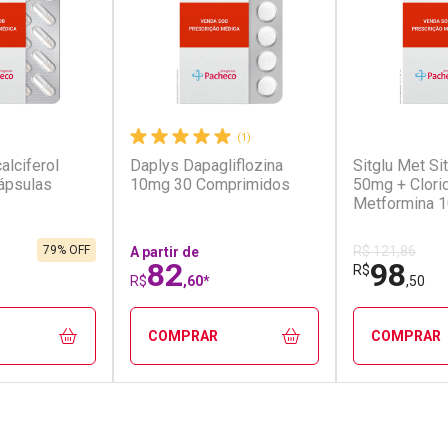
r
(7)
(1)
alciferol
Daplys Dapagliflozina
Sitglu Met Sit
ápsulas
10mg 30 Comprimidos
50mg + Clori
Metformina 
Comprimidos
79% OFF
R$ 121,86
A partir de
82
98
R$
R$
,60*
,50
COMPRAR
COMPRAR
FECHAR
FECHAR
FECHAR
FECHAR