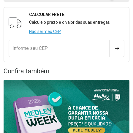
CALCULAR FRETE
Formulário para Calcular o Frete
Calcule o prazo e o valor das suas entregas
Não sei meu CEP
Informe seu CEP
CALCULA
Confira também