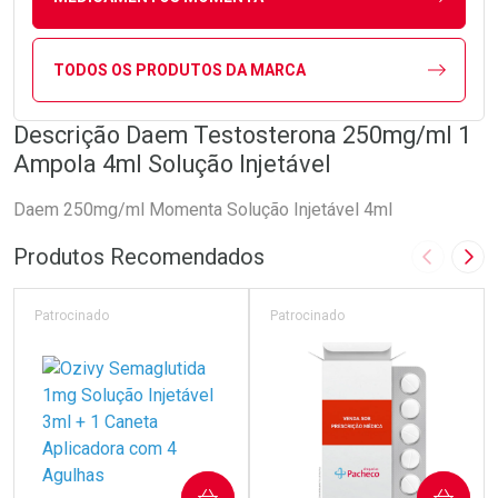
TODOS OS PRODUTOS DA MARCA
Descrição Daem Testosterona 250mg/ml 1
Ampola 4ml Solução Injetável
Daem 250mg/ml Momenta Solução Injetável 4ml
Produtos Recomendados
Imagem A
Pró
Patrocinado
Patrocinado
COMPRAR
COMPRAR