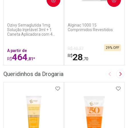
(7)
(5)
Ozivy Semaglutida 1mg
Alginac 1000 15
Solução Injetável 3ml + 1
Comprimidos Revestidos
Caneta Aplicadora com 4
Agulhas
29% OFF
R$ 40,37
A partir de
464
28
R$
R$
,81*
,70
FECHAR
F
FECHAR
F
Queridinhos da Drogaria
Imagem A
Pró
Laboratório
Laboratório
Por Menos
ADICIONAR AOS FAVORITOS
Por Menos
ADIC