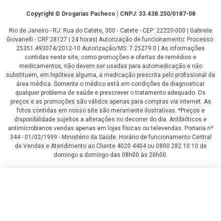
Copyright
Copyright © Drogarias Pacheco | CNPJ: 33.438.250/0187-08
Rio de Janeiro - RJ: Rua do Catete, 300 - Catete - CEP: 22220-000 | Gabriele
Giovanelli - CRF 28127 | 24 horas| Autorização de funcionamento: Processo:
25351.493074/2012-10 Autorização/MS: 7.25279.0 | As informações
contidas neste site, como promoções e ofertas de remédios e
medicamentos, não devem ser usadas para automedicação e não
substituem, em hipótese alguma, a medicação prescrita pelo profissional da
área médica. Somente o médico está em condições de diagnosticar
qualquer problema de saúde e prescrever o tratamento adequado. Os
preços e as promoções são válidos apenas para compras via internet. As
fotos contidas em nosso site são meramente ilustrativas. *Preços e
disponibilidade sujeitos a alterações no decorrer do dia. Antibióticos e
antimicrobianos vendas apenas em lojas físicas ou televendas. Portaria nº
344 - 01/02/1999 - Ministério da Saúde. Horário de funcionamento Central
de Vendas e Atendimento ao Cliente 4020 4404 ou 0800 282 10 10 de
domingo a domingo das 08h00 às 20h00.
LGPD Aceite os Cookies
R$ 566,54
R$ 498,91
COMPRAR
ou
3
x
de
R$ 166,30