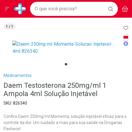
Drogarias Pacheco
Menu
Aces
Ir direto para a home
O que você precisa?
BAIXE
V
i
Baixe nosso APP e aproveite Ofertas Exclusivas!
BUSCAR
O APP
Navegue pela página
Ir direto para o conteúdo
Faça a sua busca
Ir direto para a busca
Ir direto para a conta
AD
1
/ 1
Ir direto para a ajuda
Tarj
Ir direto para a notificações
Med
Ir direto para o carrinho
Ir direto para o menu
Breadcrumb
Medicamentos
Daem Testosterona 250mg/ml 1
Ampola 4ml Solução Injetável
826340
Confira Daem 250mg/ml Momenta, solução injetável eficaz para o
controle da dor. Um cuidado a mais para sua saúde na Drogarias
Pacheco!