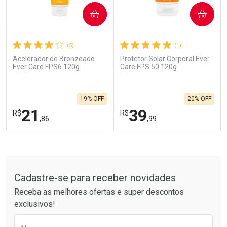
COMPRAR
COMPRAR
(5)
(1)
Acelerador de Bronzeado
Protetor Solar Corporal Ever
Ativar Desconto
Ativar Desconto
Ever Care FPS6 120g
Care FPS 50 120g
Comprar sem Desconto
Comprar sem Desconto
Por R$ 664,02/cada
Por R$ 28,70/cada
Comprar sem Desconto
Comprar sem Desconto
19% OFF
20% OFF
Por R$ 664,02/cada
Por R$ 28,70/cada
21
39
R$
R$
,86
,99
FECHAR
F
FECHAR
F
Tudo sobre a Drogarias Pacheco
Laboratório
Laboratório
Por Menos
Por Menos
Cadastre-se para receber novidades
Receba as melhores ofertas e super descontos
exclusivos!
Preencha o formulário abaixo para receber 