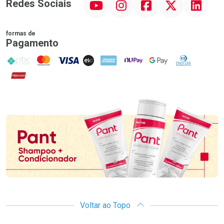
Redes Sociais
formas de
Pagamento
PIX
MasterCard
VISA
ELO
AMEX
NuPay
Google Pay
Diners Club
Hipercard
Promoção em Destaque
Voltar ao Topo