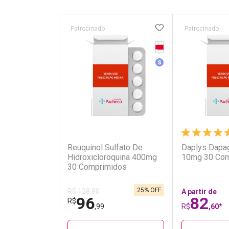
ADICIONAR AOS 
Patrocinado
Patrocinado
Tarja Vermelha
Medicamento Simila
(2)
Reuquinol Sulfato De
Daplys Dapag
Hidroxicloroquina 400mg
10mg 30 Com
30 Comprimidos
25% OFF
R$ 128,80
A partir de
96
82
R$
,99
R$
,60*