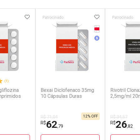
FAVORITOS
ADICIONAR AOS FAVORITOS
ADICIONAR AOS 
Patrocinado
Patrocinado
Tarja Vermelha
r
Medicamento Simila
(1)
(2)
liflozina
Bexai Diclofenaco 35mg
Rivotril Clo
primidos
10 Cápsulas Duras
2,5mg/ml 20
12% OFF
R$ 71,04
R$ 34,57
62
26
R$
R$
,79
,82