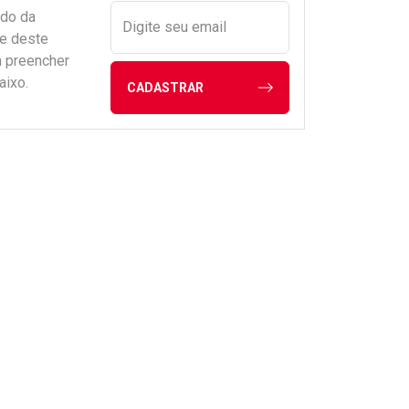
ado da
Digite seu email
de deste
a preencher
aixo.
CADASTRAR