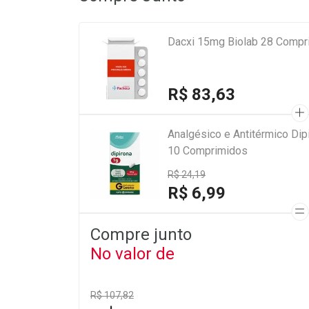
Dacxi 15mg Biolab 28 Compr
R$ 83,63
Analgésico e Antitérmico Di
10 Comprimidos
R$ 24,19
R$ 6,99
Compre junto
No valor de
R$ 107,82