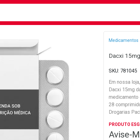
busca
isa?
Bread
Medicamentos
Dacxi 15mg
781045
Em nossa loja
Dacxi 15mg da
medicamento 
28 comprimido
Drogarias Pac
PRODUTO ES
Avise-M