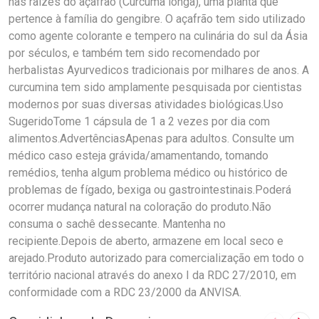
nas raízes do açafrão (Curcuma longa), uma planta que
pertence à família do gengibre. O açafrão tem sido utilizado
como agente colorante e tempero na culinária do sul da Ásia
por séculos, e também tem sido recomendado por
herbalistas Ayurvedicos tradicionais por milhares de anos. A
curcumina tem sido amplamente pesquisada por cientistas
modernos por suas diversas atividades biológicas.Uso
SugeridoTome 1 cápsula de 1 a 2 vezes por dia com
alimentos.AdvertênciasApenas para adultos. Consulte um
médico caso esteja grávida/amamentando, tomando
remédios, tenha algum problema médico ou histórico de
problemas de fígado, bexiga ou gastrointestinais.Poderá
ocorrer mudança natural na coloração do produto.Não
consuma o sachê dessecante. Mantenha no
recipiente.Depois de aberto, armazene em local seco e
arejado.Produto autorizado para comercialização em todo o
território nacional através do anexo I da RDC 27/2010, em
conformidade com a RDC 23/2000 da ANVISA.