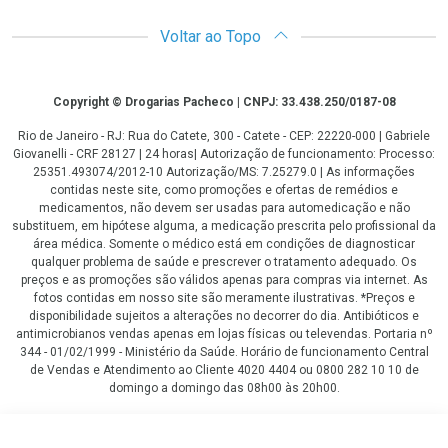
Voltar ao Topo
Copyright
Copyright © Drogarias Pacheco | CNPJ: 33.438.250/0187-08
Rio de Janeiro - RJ: Rua do Catete, 300 - Catete - CEP: 22220-000 | Gabriele
Giovanelli - CRF 28127 | 24 horas| Autorização de funcionamento: Processo:
25351.493074/2012-10 Autorização/MS: 7.25279.0 | As informações
contidas neste site, como promoções e ofertas de remédios e
medicamentos, não devem ser usadas para automedicação e não
substituem, em hipótese alguma, a medicação prescrita pelo profissional da
área médica. Somente o médico está em condições de diagnosticar
qualquer problema de saúde e prescrever o tratamento adequado. Os
preços e as promoções são válidos apenas para compras via internet. As
fotos contidas em nosso site são meramente ilustrativas. *Preços e
disponibilidade sujeitos a alterações no decorrer do dia. Antibióticos e
antimicrobianos vendas apenas em lojas físicas ou televendas. Portaria nº
344 - 01/02/1999 - Ministério da Saúde. Horário de funcionamento Central
de Vendas e Atendimento ao Cliente 4020 4404 ou 0800 282 10 10 de
domingo a domingo das 08h00 às 20h00.
LGPD Aceite os Cookies