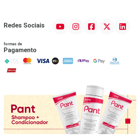
YouTube
Instagram
Facebook
Twitter
Linkedin
Redes Sociais
formas de
Pagamento
PIX
MasterCard
VISA
ELO
AMEX
NuPay
Google Pay
Diners Club
Hipercard
Promoção em Destaque