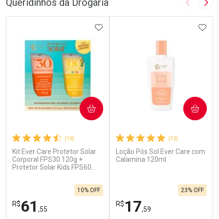
Queridinhos da Drogaria
Imagem A
Pró
ADICIONAR AOS FAVORITOS
ADIC
COMPRAR
COMPRAR
(19)
(12)
Kit Ever Care Protetor Solar
Loção Pós Sol Ever Care com
Corporal FPS30 120g +
Calamina 120ml
Protetor Solar Kids FPS60
120g
10% OFF
23% OFF
61
17
R$
R$
,55
,59