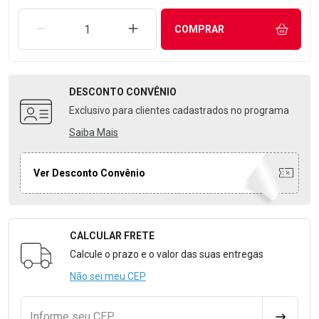
REMOVER UMA UNIDADE
AUMENTAR UMA UNIDADE
COMPRAR
DESCONTO
CONVÊNIO
Exclusivo para clientes cadastrados no programa
Saiba Mais
Ver Desconto Convênio
CALCULAR FRETE
Formulário para Calcular o Frete
Calcule o prazo e o valor das suas entregas
Não sei meu CEP
Informe seu CEP
CALCULA