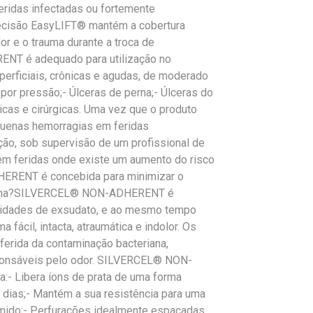
eridas infectadas ou fortemente
recisão EasyLIFT® mantém a cobertura
or e o trauma durante a troca de
NT é adequado para utilização no
perficiais, crônicas e agudas, de moderado
 por pressão;- Úlceras de perna;- Úlceras do
icas e cirúrgicas. Uma vez que o produto
equenas hemorragias em feridas
ação, sob supervisão de um profissional de
 em feridas onde existe um aumento do risco
ERENT é concebida para minimizar o
unciona?SILVERCEL® NON-ADHERENT é
ntidades de exsudato, e ao mesmo tempo
a fácil, intacta, atraumática e indolor. Os
ferida da contaminação bacteriana,
sponsáveis pelo odor. SILVERCEL® NON-
:- Libera íons de prata de uma forma
7 dias;- Mantém a sua resistência para uma
mido;- Perfurações idealmente espaçadas