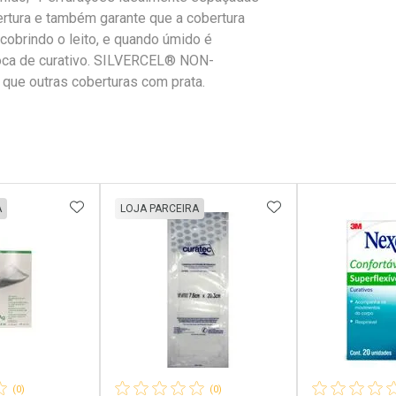
ertura e também garante que a cobertura
 cobrindo o leito, e quando úmido é
troca de curativo. SILVERCEL® NON-
ue outras coberturas com prata.
FAVORITOS
ADICIONAR AOS FAVORITOS
ADICIONAR AOS 
A
LOJA PARCEIRA
(0)
(0)