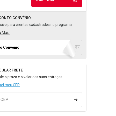
CONTO
CONVÊNIO
usivo para clientes cadastrados no programa
a Mais
o Convênio
CULAR FRETE
o para Calcular o Frete
ule o prazo e o valor das suas entregas
sei meu CEP
u CEP
CALCULAR FRETE