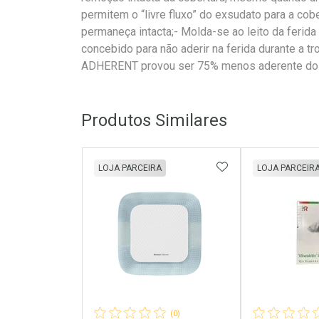
permitem o “livre fluxo” do exsudato para a cob
permaneça intacta;- Molda-se ao leito da ferida
concebido para não aderir na ferida durante a 
ADHERENT provou ser 75% menos aderente do q
Produtos Similares
ADICIONAR AOS 
LOJA PARCEIRA
LOJA PARCEIR
(0)