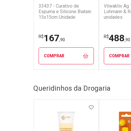
33437 - Curativo de
Vliwaktiv Ag
Espuma e Silicone Biatain
Lohmann & Ra
15x15cm Unidade
unidades
167
488
R$
R$
,90
,90
COMPRAR
COMPRAR
FECHAR
FECHAR
Queridinhos da Drogaria
Laboratório
Laborató
Por Menos
Por Men
ADICIONAR AOS 