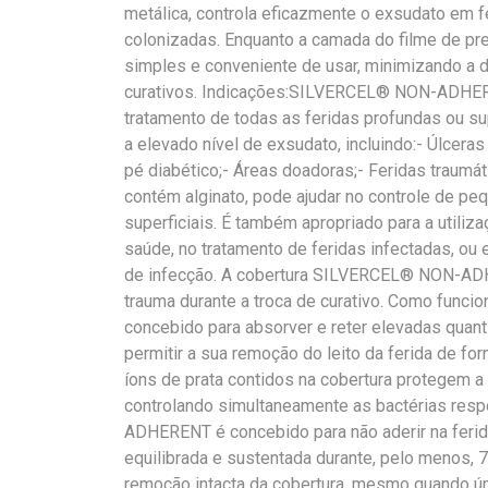
metálica, controla eficazmente o exsudato em f
colonizadas. Enquanto a camada do filme de p
simples e conveniente de usar, minimizando a d
curativos. Indicações:SILVERCEL® NON-ADHERE
tratamento de todas as feridas profundas ou su
a elevado nível de exsudato, incluindo:- Úlceras
pé diabético;- Áreas doadoras;- Feridas traumát
contém alginato, pode ajudar no controle de p
superficiais. É também apropriado para a utiliz
saúde, no tratamento de feridas infectadas, ou
de infecção. A cobertura SILVERCEL® NON-ADH
trauma durante a troca de curativo. Como f
concebido para absorver e reter elevadas qua
permitir a sua remoção do leito da ferida de form
íons de prata contidos na cobertura protegem a 
controlando simultaneamente as bactérias re
ADHERENT é concebido para não aderir na ferida
equilibrada e sustentada durante, pelo menos, 
remoção intacta da cobertura, mesmo quando ú