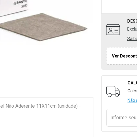
DES
Excl
Saib
Ver Descont
CAL
Formulári
Calc
Não 
rcel Não Aderente 11X11cm (unidade) -
Informe se