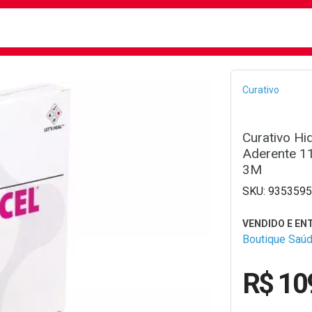
busca
isa?
Bread
Curativo
Curativo Hi
Aderente 1
3M
9353595
Boutique Saú
R$ 10