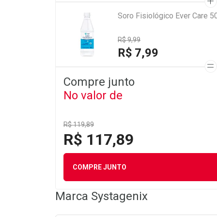
Soro Fisiológico Ever Care 5
R$ 9,99
R$ 7,99
Compre junto
No valor de
R$ 119,89
R$ 117,89
COMPRE JUNTO
Marca
Systagenix