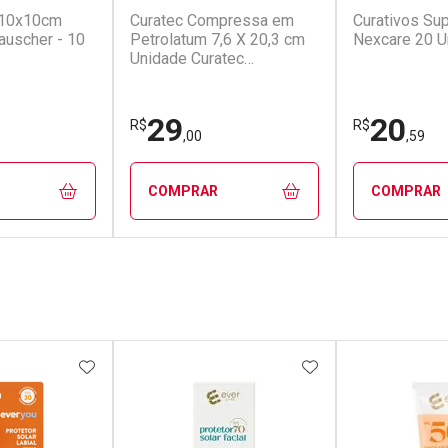
 10x10cm
Curatec Compressa em
Curativos Sup
uscher - 10
Petrolatum 7,6 X 20,3 cm
Nexcare 20 U
Unidade Curatec
Compressa em Petrolatum
7,6 X 20,3 cm Unidade
Único Único
29
20
R$
R$
,00
,59
COMPRAR
COMPRAR
FECHAR
FECHAR
FECHAR
FECHAR
rio
Laboratório
Laborató
os
Por Menos
Por Men
FAVORITOS
ADICIONAR AOS FAVORITOS
ADICIONAR AOS 