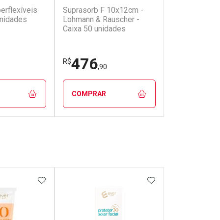
erflexíveis
Suprasorb F 10x12cm -
nidades
Lohmann & Rauscher -
Caixa 50 unidades
476
R$
,90
COMPRAR
FECHAR
FECHAR
FECHAR
FECHAR
rio
Laboratório
os
Por Menos
FAVORITOS
ADICIONAR AOS FAVORITOS
ADICIONAR AOS 