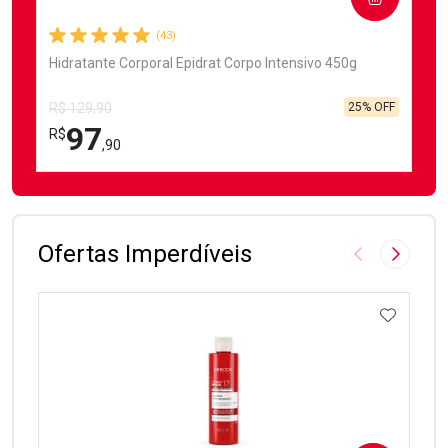
(43)
Hidratante Corporal Epidrat Corpo Intensivo 450g
25% OFF
R$ 129,90
97
R$
,90
FECHAR
FECHAR
Laboratório
Por Menos
Ofertas Imperdíveis
Imagem Anter
Próxima
ADICIO
Ativar Desconto