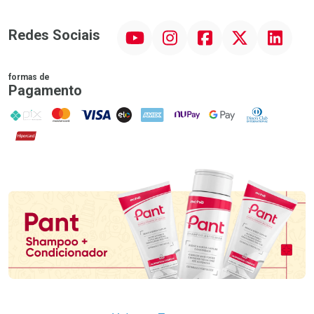
YouTube
Instagram
Facebook
Twitter
Linkedin
Redes Sociais
formas de
Pagamento
PIX
MasterCard
VISA
ELO
AMEX
NuPay
Google Pay
Diners Club
Hipercard
Promoção em Destaque