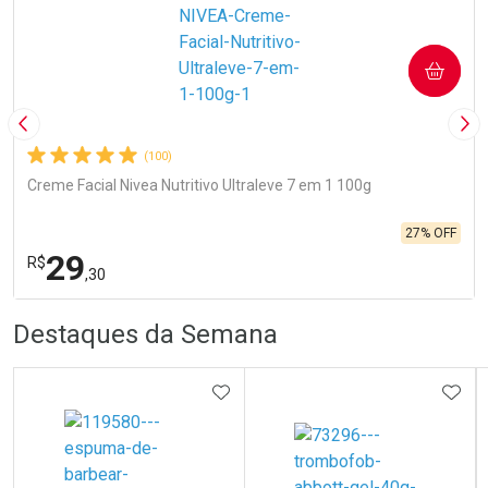
COMPRAR
Imagem Anterior
Pró
(100)
Creme Facial Nivea Nutritivo Ultraleve 7 em 1 100g
27% OFF
29
R$
,30
R
R
FECHA
FECHA
Destaques da Semana
Laboratório
Por Menos
ADICIONAR AOS FAVORITOS
ADIC