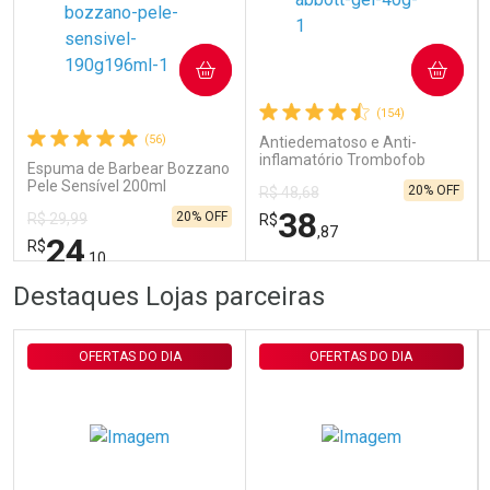
Ativar Desconto
COMPRAR
COMPRAR
(154)
Comprar sem Desconto
Comprar sem Desconto
Por R$ 29,30/cada
Por R$ 29,30/cada
(56)
Antiedematoso e Anti-
inflamatório Trombofob
Espuma de Barbear Bozzano
200U/g 40g
Pele Sensível 200ml
20% OFF
R$ 48,68
38
20% OFF
R$ 29,99
R$
,87
24
R$
,10
FECHAR
FECHAR
FEC
FEC
Destaques Lojas parceiras
Laboratório
Laboratório
Por Menos
Por Menos
OFERTAS DO DIA
OFERTAS DO DIA