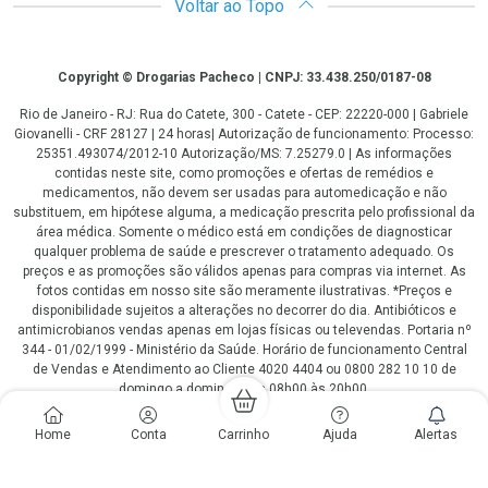
Voltar ao Topo
Copyright
Copyright © Drogarias Pacheco | CNPJ: 33.438.250/0187-08
Rio de Janeiro - RJ: Rua do Catete, 300 - Catete - CEP: 22220-000 | Gabriele
Giovanelli - CRF 28127 | 24 horas| Autorização de funcionamento: Processo:
25351.493074/2012-10 Autorização/MS: 7.25279.0 | As informações
contidas neste site, como promoções e ofertas de remédios e
medicamentos, não devem ser usadas para automedicação e não
substituem, em hipótese alguma, a medicação prescrita pelo profissional da
área médica. Somente o médico está em condições de diagnosticar
qualquer problema de saúde e prescrever o tratamento adequado. Os
preços e as promoções são válidos apenas para compras via internet. As
fotos contidas em nosso site são meramente ilustrativas. *Preços e
disponibilidade sujeitos a alterações no decorrer do dia. Antibióticos e
antimicrobianos vendas apenas em lojas físicas ou televendas. Portaria nº
344 - 01/02/1999 - Ministério da Saúde. Horário de funcionamento Central
de Vendas e Atendimento ao Cliente 4020 4404 ou 0800 282 10 10 de
domingo a domingo das 08h00 às 20h00.
LGPD Aceite os Cookies
Home
Conta
Carrinho
Ajuda
Alertas