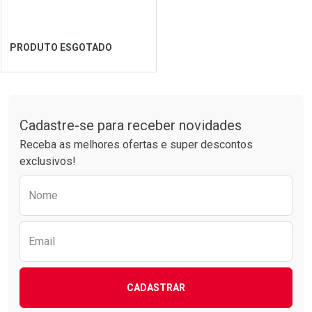
Ver Desconto Convênio
Ver Desconto Convênio
PRODUTO ESGOTADO
FECHAR
FECHAR
Tudo sobre a Drogarias Pacheco
Cadastre-se para receber novidades
Laboratório
Por Menos
Receba as melhores ofertas e super descontos
exclusivos!
Preencha o formulário abaixo para receber 
Nome
Email
CADASTRAR