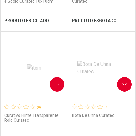
e Sódio Curatec 10x10cm
Curatec
Ativar Desconto
PRODUTO ESGOTADO
PRODUTO ESGOTADO
Comprar sem Desconto
Ver Desconto Convênio
Comprar sem Desconto
Por R$ 29,00/cada
Por R$ 29,00/cada
FECHAR
FECHAR
FEC
FEC
Laboratório
Por Menos
Laboratório
Por Menos
AVISE-ME
AVISE-ME
(0)
(0)
Curativo Filme Transparente
Bota De Unna Curatec
Rolo Curatec