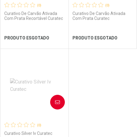
(0)
(0)
Curativo De Carvão Ativada
Curativo De Carvão Ativada
Com Prata Recortável Curatec
Com Prata Curatec
Ver Desconto Convênio
Ver Desconto Convênio
PRODUTO ESGOTADO
PRODUTO ESGOTADO
FECHAR
FECHAR
FEC
FEC
Laboratório
Por Menos
Laboratório
Por Menos
AVISE-ME
(0)
Curativo Silver Iv Curatec