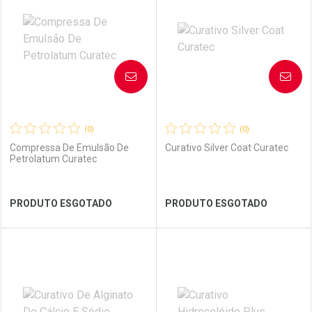
Laboratório
Por Menos
Laboratório
Por Menos
AVISE-ME
AVISE-ME
(0)
(0)
Compressa De Emulsão De
Curativo Silver Coat Curatec
Petrolatum Curatec
Ver Desconto Convênio
Ver Desconto Convênio
PRODUTO ESGOTADO
PRODUTO ESGOTADO
FECHAR
FECHAR
FEC
FEC
Laboratório
Por Menos
Laboratório
Por Menos