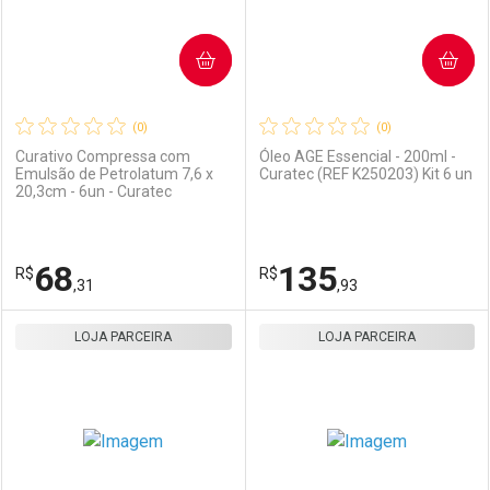
COMPRAR
COMPRAR
(0)
(0)
Curativo Compressa com
Óleo AGE Essencial - 200ml -
Emulsão de Petrolatum 7,6 x
Curatec (REF K250203) Kit 6 un
20,3cm - 6un - Curatec
Ativar Desconto
Ativar Desconto
Comprar sem Desconto
Comprar sem Desconto
68
135
R$
Comprar sem Desconto
R$
Comprar sem Desconto
Por R$ 56,35/cada
Por R$ 22,31/cada
,31
,93
Por R$ 56,35/cada
Por R$ 22,31/cada
LOJA PARCEIRA
FECHAR
FECHAR
LOJA PARCEIRA
F
F
Laboratório
Por Menos
Laboratório
Por Menos