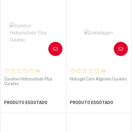
FECHAR
FECHAR
FEC
FEC
Laboratório
Por Menos
Laboratório
Por Menos
AVISE-ME
AVISE-ME
(0)
(0)
Curativo Hidrocolóide Plus
Hidrogel Com Alginato Curatec
Curatec
Ver Desconto Convênio
Ver Desconto Convênio
PRODUTO ESGOTADO
PRODUTO ESGOTADO
FECHAR
FECHAR
FEC
FEC