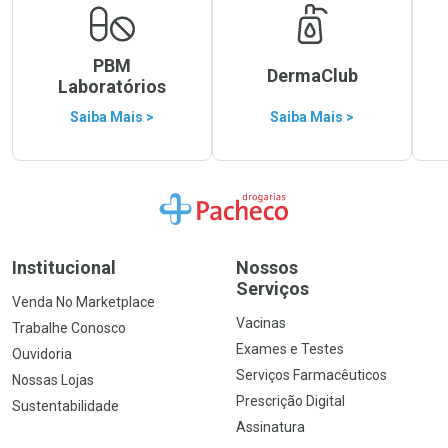
PBM
DermaClub
Laboratórios
Saiba Mais >
Saiba Mais >
Ir para a Home
Institucional
Nossos
Serviços
Venda No Marketplace
Vacinas
Trabalhe Conosco
Exames e Testes
Ouvidoria
Serviços Farmacêuticos
Nossas Lojas
Prescrição Digital
Sustentabilidade
Assinatura