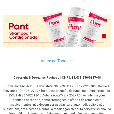
Promoção em Destaque
Voltar ao Topo
Copyright
Copyright © Drogarias Pacheco | CNPJ: 33.438.250/0187-08
Rio de Janeiro - RJ: Rua do Catete, 300 - Catete - CEP: 22220-000 | Gabriele
Giovanelli - CRF 28127 | 24 horas| Autorização de funcionamento: Processo:
25351.493074/2012-10 Autorização/MS: 7.25279.0 | As informações
contidas neste site, como promoções e ofertas de remédios e
medicamentos, não devem ser usadas para automedicação e não
substituem, em hipótese alguma, a medicação prescrita pelo profissional da
área médica. Somente o médico está em condições de diagnosticar