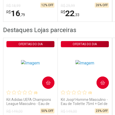
Garrafa 54g
12% OFF
26% OFF
R$ 18,99
R$ 29,99
16
22
R$
R$
,79
,33
FECHAR
FECHAR
FEC
FEC
Destaques Lojas parceiras
Laboratório
Laboratório
Por Menos
Por Menos
OFERTAS DO DIA
OFERTAS DO DIA
COMPRAR
COMPRAR
Ativar Desconto
Ativar Desconto
(0)
(0)
Comprar sem Desconto
Comprar sem Desconto
Comprar sem Desconto
Comprar sem Desconto
Kit Adidas UEFA Champions
Kit Joop! Homme Masculino -
Por R$ 16,79/cada
Por R$ 22,33/cada
Por R$ 16,79/cada
Por R$ 22,33/cada
League Masculino - Eau de
Eau de Toilette 75ml + Gel de
Toilette 100ml + Shower Gel
Banho 75ml
50% OFF
23% OFF
R$ 149,00
R$ 149,00
250ml