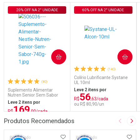
20% OFF NA 2° UNIDADE
60% OFF NA 2° UNIDADE
COMPRAR
COMPRAR
(140)
Colírio Lubrificante Systane
(80)
UL 10ml
Leve 2 itens por
Suplemento Alimentar
56
Nutren Senior Sem Sabor
R$
,63/cada
740g
Leve 2 itens por
ou R$ 80,90/un
169
R$
,00/cada
ou R$ 187,77/un
FECHAR
FECHAR
FEC
FEC
Produtos Recomendados
Imagem A
Pró
Laboratório
Laboratório
Por Menos
Por Menos
ADICIONAR AOS FAVORITOS
ADIC
Patrocinado
Patrocinado