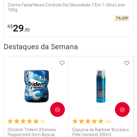
Creme Facial Nivea Controle Da Oleosidade 7 Em 1 Ultra Leve
100g
7% OFF
29
R$
,90
R
R
FECHA
FECHA
Destaques da Semana
Laboratório
Por Menos
ADICIONAR AOS FAVORITOS
ADIC
Ativar Desconto
COMPRAR
COMPRAR
(4)
(56)
Comprar sem Desconto
Comprar sem Desconto
Por R$ 29,90/cada
Por R$ 29,90/cada
Chiclete Trident XSenses
Espuma de Barbear Bozzano
Peppermint Sem Açúcar
Pele Sensível 200ml