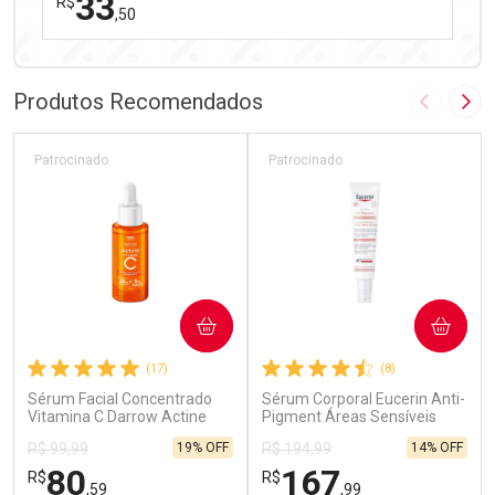
33
R$
,50
FECHAR
FECHAR
Laboratório
Por Menos
Produtos Recomendados
Imagem A
Pró
Patrocinado
Patrocinado
Ativar Desconto
COMPRAR
COMPRAR
Comprar sem Desconto
Comprar sem Desconto
(17)
(8)
Por R$ 33,50/cada
Por R$ 33,50/cada
Sérum Facial Concentrado
Sérum Corporal Eucerin Anti-
Vitamina C Darrow Actine
Pigment Áreas Sensíveis
30ml
75ml
19% OFF
14% OFF
R$ 99,99
R$ 194,99
80
167
R$
R$
,59
,99