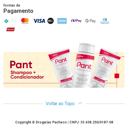
formas de
Pagamento
PIX
MasterCard
VISA
ELO
AMEX
NuPay
Google Pay
Diners Club
Hipercard
Promoção em Destaque
Voltar ao Topo
Copyright
Copyright © Drogarias Pacheco | CNPJ: 33.438.250/0187-08