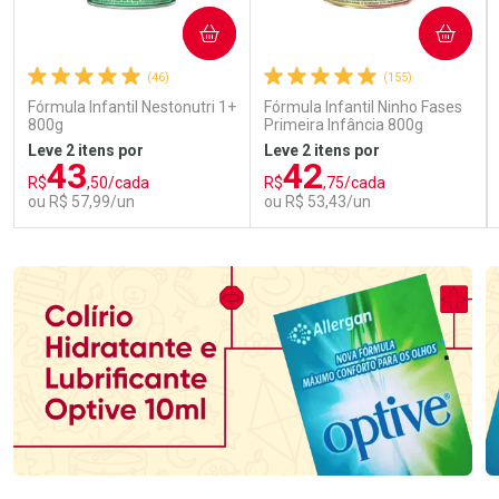
COMPRAR
COMPRAR
(46)
(155)
Fórmula Infantil Nestonutri 1+
Fórmula Infantil Ninho Fases
800g
Primeira Infância 800g
Leve 2 itens por
Leve 2 itens por
43
42
R$
,50/cada
R$
,75/cada
ou R$ 57,99/un
ou R$ 53,43/un
FECHAR
FECHAR
FEC
FEC
Laboratório
Laboratório
Por Menos
Por Menos
Ativar Desconto
Ativar Desconto