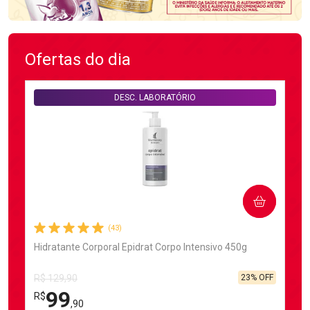
Ofertas do dia
DESC. LABORATÓRIO
COMPRAR
(43)
Hidratante Corporal Epidrat Corpo Intensivo 450g
23% OFF
R$ 129,90
99
R$
,90