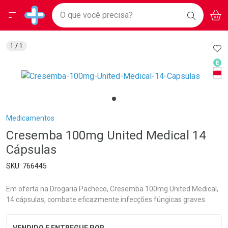
Drogarias Pacheco
Menu
Aces
Ir direto para a home
O que você precisa?
BAIXE
V
i
Baixe nosso APP e aproveite Ofertas Exclusivas!
BUSCAR
O APP
Navegue pela página
Ir direto para o conteúdo
Faça a sua busca
Ir direto para a busca
Ir direto para a conta
AD
1
/ 1
Ir direto para a ajuda
Med
Ir direto para a notificações
Tarj
Ir direto para o carrinho
Ir direto para o menu
Breadcrumb
Medicamentos
Cresemba 100mg United Medical 14
Cápsulas
766445
Em oferta na Drogaria Pacheco, Cresemba 100mg United Medical,
14 cápsulas, combate eficazmente infecções fúngicas graves.