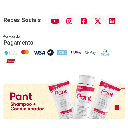
YouTube
Instagram
Facebook
Twitter
Linkedin
Redes Sociais
formas de
Pagamento
PIX
MasterCard
VISA
ELO
AMEX
NuPay
Google Pay
Diners Club
Hipercard
Promoção em Destaque