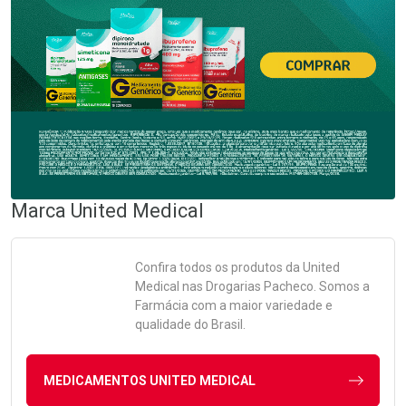
Marca
United Medical
Confira todos os produtos da
United
Medical
nas Drogarias Pacheco. Somos a
Farmácia com a maior variedade e
qualidade do Brasil.
MEDICAMENTOS UNITED MEDICAL