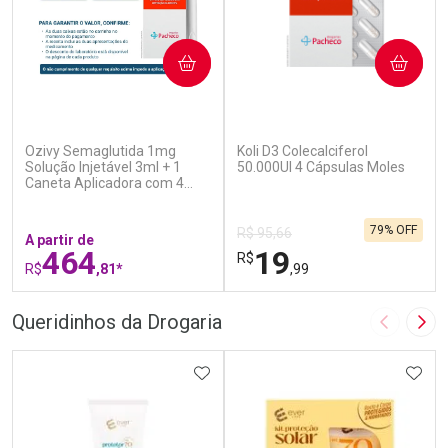
COMPRAR
COMPRAR
(6)
(7)
Ozivy Semaglutida 1mg
Koli D3 Colecalciferol
Solução Injetável 3ml + 1
50.000UI 4 Cápsulas Moles
Caneta Aplicadora com 4
Agulhas
79% OFF
R$ 95,66
A partir de
464
19
R$
R$
,81*
,99
FECHAR
F
FECHAR
F
Queridinhos da Drogaria
Imagem A
Pró
Laboratório
Laboratório
Por Menos
ADICIONAR AOS FAVORITOS
Por Menos
ADIC