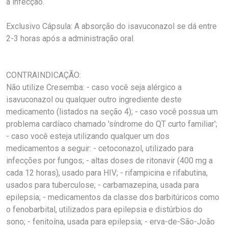
a infecção.
Exclusivo Cápsula: A absorção do isavuconazol se dá entre
2-3 horas após a administração oral.
CONTRAINDICAÇÃO:
Não utilize Cresemba: - caso você seja alérgico a
isavuconazol ou qualquer outro ingrediente deste
medicamento (listados na seção 4); - caso você possua um
problema cardíaco chamado 'síndrome do QT curto familiar';
- caso você esteja utilizando qualquer um dos
medicamentos a seguir: - cetoconazol, utilizado para
infecções por fungos; - altas doses de ritonavir (400 mg a
cada 12 horas), usado para HIV; - rifampicina e rifabutina,
usados para tuberculose; - carbamazepina, usada para
epilepsia; - medicamentos da classe dos barbitúricos como
o fenobarbital, utilizados para epilepsia e distúrbios do
sono; - fenitoína, usada para epilepsia; - erva-de-São-João