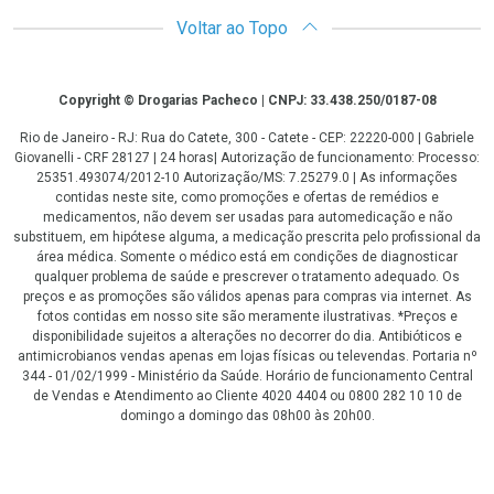
Voltar ao Topo
Copyright
Copyright © Drogarias Pacheco | CNPJ: 33.438.250/0187-08
Rio de Janeiro - RJ: Rua do Catete, 300 - Catete - CEP: 22220-000 | Gabriele
Giovanelli - CRF 28127 | 24 horas| Autorização de funcionamento: Processo:
25351.493074/2012-10 Autorização/MS: 7.25279.0 | As informações
contidas neste site, como promoções e ofertas de remédios e
medicamentos, não devem ser usadas para automedicação e não
substituem, em hipótese alguma, a medicação prescrita pelo profissional da
área médica. Somente o médico está em condições de diagnosticar
qualquer problema de saúde e prescrever o tratamento adequado. Os
preços e as promoções são válidos apenas para compras via internet. As
fotos contidas em nosso site são meramente ilustrativas. *Preços e
disponibilidade sujeitos a alterações no decorrer do dia. Antibióticos e
antimicrobianos vendas apenas em lojas físicas ou televendas. Portaria nº
344 - 01/02/1999 - Ministério da Saúde. Horário de funcionamento Central
de Vendas e Atendimento ao Cliente 4020 4404 ou 0800 282 10 10 de
domingo a domingo das 08h00 às 20h00.
LGPD Aceite os Cookies