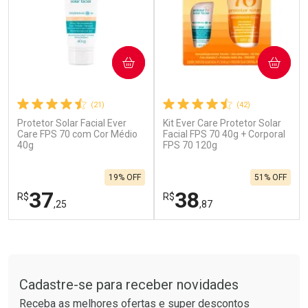
COMPRAR
COMPRAR
(21)
(42)
Protetor Solar Facial Ever
Kit Ever Care Protetor Solar
Ativar Desconto
Ativar Desconto
Care FPS 70 com Cor Médio
Facial FPS 70 40g + Corporal
40g
Comprar sem Desconto
FPS 70 120g
Comprar sem Desconto
Por R$ 664,02/cada
Por R$ 19,99/cada
Comprar sem Desconto
Comprar sem Desconto
19% OFF
51% OFF
Por R$ 664,02/cada
Por R$ 19,99/cada
37
38
R$
R$
,25
,87
FECHAR
F
FECHAR
F
Tudo sobre a Drogarias Pacheco
Laboratório
Laboratório
Por Menos
Por Menos
Cadastre-se para receber novidades
Receba as melhores ofertas e super descontos