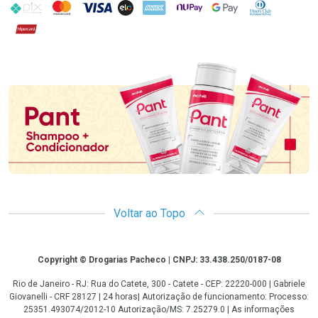
PIX
MasterCard
VISA
ELO
AMEX
NuPay
Google Pay
Diners Club
Hipercard
Promoção em Destaque
Voltar ao Topo
Copyright
Copyright © Drogarias Pacheco | CNPJ: 33.438.250/0187-08
Rio de Janeiro - RJ: Rua do Catete, 300 - Catete - CEP: 22220-000 | Gabriele
Giovanelli - CRF 28127 | 24 horas| Autorização de funcionamento: Processo:
25351.493074/2012-10 Autorização/MS: 7.25279.0 | As informações