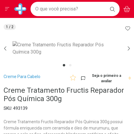
Drogarias Pacheco
Menu
Aces
Ir direto para a home
O que você precisa?
BAIXE
V
i
Baixe nosso APP e aproveite Ofertas Exclusivas!
BUSCAR
O APP
Navegue pela página
Ir direto para o conteúdo
Faça a sua busca
Ir direto para a busca
Ir direto para a conta
AD
1
/ 2
Ir direto para a ajuda
Ir direto para a notificações
Ir direto para o carrinho
Ir direto para o menu
Breadcrumb
Seja o primeiro a
Creme Para Cabelo
0
avaliar
Creme Tratamento Fructis Reparador
Pós Química 300g
493139
Creme Tratamento Fructis Reparador Pós Química 300g possui
fórmula enriquecida com ceramida e óleo de murumuru, que