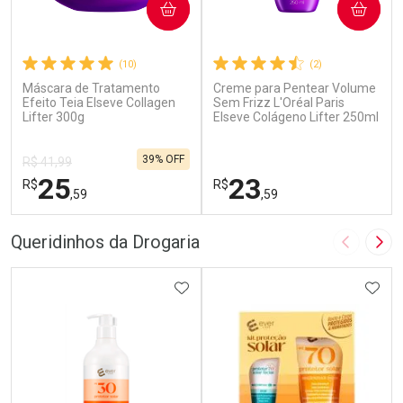
COMPRAR
COMPRAR
(10)
(2)
Máscara de Tratamento
Creme para Pentear Volume
Efeito Teia Elseve Collagen
Sem Frizz L'Oréal Paris
Lifter 300g
Elseve Colágeno Lifter 250ml
39% OFF
R$ 41,99
25
23
R$
R$
,59
,59
FECHAR
F
FECHAR
F
Queridinhos da Drogaria
Imagem A
Pró
Laboratório
Laboratório
Por Menos
ADICIONAR AOS FAVORITOS
Por Menos
ADIC