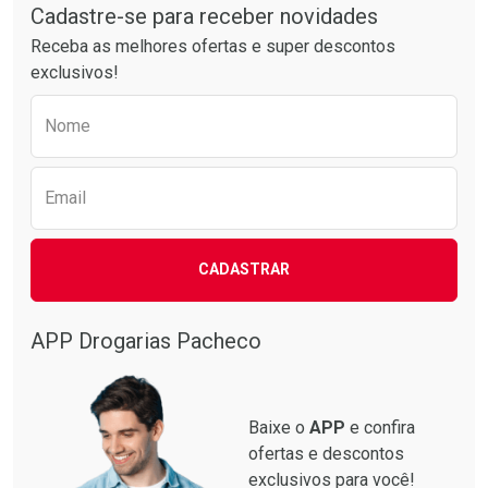
Por R$ 52,64/cada
Por R$ 28,79/cada
Cadastre-se para receber novidades
Receba as melhores ofertas e super descontos
exclusivos!
Preencha o formulário abaixo para receber 
Nome
Email
CADASTRAR
APP Drogarias Pacheco
Baixe o
APP
e confira
ofertas e descontos
exclusivos para você!