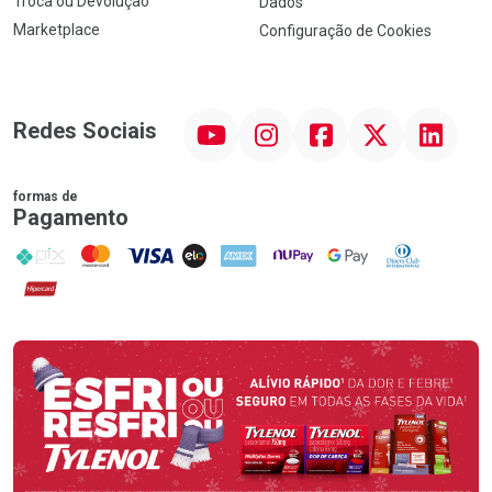
Troca ou Devolução
Dados
Marketplace
Configuração de Cookies
YouTube
Instagram
Facebook
Twitter
Linkedin
Redes Sociais
formas de
Pagamento
PIX
MasterCard
VISA
ELO
AMEX
NuPay
Google Pay
Diners Club
Hipercard
Promoção em Destaque