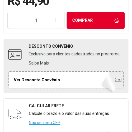
R$ 44,90
REMOVER UMA UNIDADE
AUMENTAR UMA UNIDADE
COMPRAR
DESCONTO
CONVÊNIO
Exclusivo para clientes cadastrados no programa
Saiba Mais
Ver Desconto Convênio
CALCULAR FRETE
Formulário para Calcular o Frete
Calcule o prazo e o valor das suas entregas
Não sei meu CEP