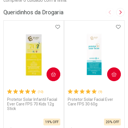
complete o cuidado com a linha.
Queridinhos da Drogaria
Imagem A
Pró
ADICIONAR AOS FAVORITOS
ADIC
COMPRAR
COMPRAR
(10)
(9)
Protetor Solar Infantil Facial
Protetor Solar Facial Ever
Ever Care FPS 70 Kids 12g
Care FPS 30 60g
Stick
19% OFF
20% OFF