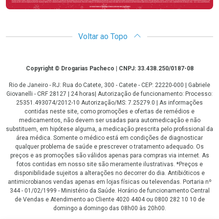
Voltar ao Topo
Copyright
Copyright © Drogarias Pacheco | CNPJ: 33.438.250/0187-08
Rio de Janeiro - RJ: Rua do Catete, 300 - Catete - CEP: 22220-000 | Gabriele
Giovanelli - CRF 28127 | 24 horas| Autorização de funcionamento: Processo:
25351.493074/2012-10 Autorização/MS: 7.25279.0 | As informações
contidas neste site, como promoções e ofertas de remédios e
medicamentos, não devem ser usadas para automedicação e não
substituem, em hipótese alguma, a medicação prescrita pelo profissional da
área médica. Somente o médico está em condições de diagnosticar
qualquer problema de saúde e prescrever o tratamento adequado. Os
preços e as promoções são válidos apenas para compras via internet. As
fotos contidas em nosso site são meramente ilustrativas. *Preços e
disponibilidade sujeitos a alterações no decorrer do dia. Antibióticos e
antimicrobianos vendas apenas em lojas físicas ou televendas. Portaria nº
344 - 01/02/1999 - Ministério da Saúde. Horário de funcionamento Central
de Vendas e Atendimento ao Cliente 4020 4404 ou 0800 282 10 10 de
domingo a domingo das 08h00 às 20h00.