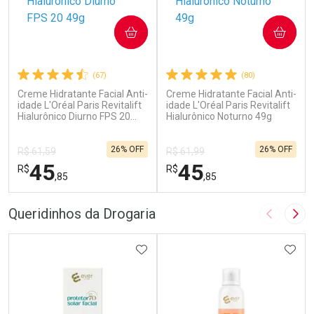
COMPRAR
COMPRAR
(67)
(80)
Creme Hidratante Facial Anti-
Creme Hidratante Facial Anti-
idade L'Oréal Paris Revitalift
idade L'Oréal Paris Revitalift
Hialurônico Diurno FPS 20
Hialurônico Noturno 49g
49g
26% OFF
26% OFF
R$ 61,59
R$ 61,99
45
45
R$
R$
,85
,85
FECHAR
F
FECHAR
F
Queridinhos da Drogaria
Imagem A
Pró
Laboratório
Laboratório
Por Menos
ADICIONAR AOS FAVORITOS
Por Menos
ADIC