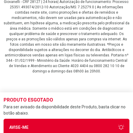
Giovanelli - CRF 28127 | 24 horas| Autorização de funcionamento: Processo:
25351.493074/2012-10 Autorização/MS: 7.25279.0 | As informações
contidas neste site, como promoções e ofertas de remédios e
medicamentos, não devem ser usadas para automedicação e não
substituem, em hipótese alguma, a medicação prescrita pelo profissional da
área médica. Somente o médico está em condições de diagnosticar
qualquer problema de saúde e prescrever o tratamento adequado. Os
preços e as promoções são válidos apenas para compras via internet. As
fotos contidas em nosso site são meramente ilustrativas. *Preços e
disponibilidade sujeitos a alterações no decorrer do dia. Antibióticos e
antimicrobianos vendas apenas em lojas físicas ou televendas. Portaria nº
344 - 01/02/1999 - Ministério da Saúde. Horário de funcionamento Central
de Vendas e Atendimento ao Cliente 4020 4404 ou 0800 282 10 10 de
domingo a domingo das 08h00 às 20h00.
LGPD Aceite os Cookies
PRODUTO ESGOTADO
Para ser avisado da disponibilidade deste Produto, basta clicar no
botão abaixo.
AVISE-ME