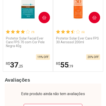
COMPRAR
COMPRAR
(9)
(6)
Protetor Solar Facial Ever
Protetor Solar Ever Care FPS
Ativar Desconto
Ativar Desconto
Care FPS 70 com Cor Pele
30 Aerossol 200ml
Negra 40g
Comprar sem Desconto
Comprar sem Desconto
Por R$ 45,85/cada
Por R$ 45,85/cada
Comprar sem Desconto
Comprar sem Desconto
19% OFF
20% OFF
Por R$ 45,85/cada
Por R$ 45,85/cada
37
55
R$
R$
,25
,19
FECHAR
F
FECHAR
F
Avaliações
Laboratório
Laboratório
Por Menos
Por Menos
Este produto ainda não tem avaliações