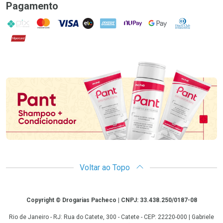
Pagamento
PIX
MasterCard
VISA
ELO
AMEX
NuPay
Google Pay
Diners Club
Hipercard
Promoção em Destaque
Voltar ao Topo
Copyright
Copyright © Drogarias Pacheco | CNPJ: 33.438.250/0187-08
Rio de Janeiro - RJ: Rua do Catete, 300 - Catete - CEP: 22220-000 | Gabriele