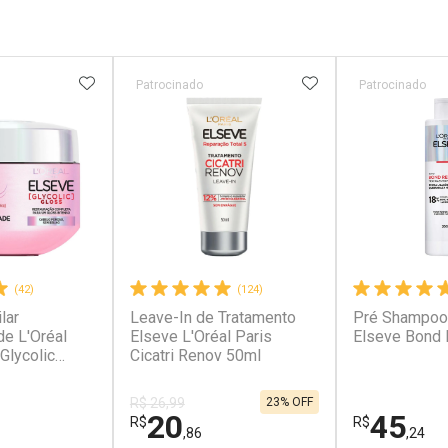
FAVORITOS
ADICIONAR AOS FAVORITOS
ADICIONAR AOS 
Patrocinado
Patrocinado
(42)
(124)
lar
Leave-In de Tratamento
Pré Shampoo 
de L'Oréal
Elseve L'Oréal Paris
Elseve Bond 
Glycolic
Cicatri Renov 50ml
23% OFF
R$ 26,99
20
45
R$
R$
,86
,24