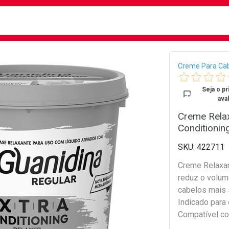
busca
isa?
Bread
Creme Para Ca
Seja o pr
aval
Creme Relax
Conditionin
422711
Creme Relaxan
reduz o volume
cabelos mais 
Indicado para
Compatível co