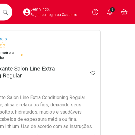
Acesse sua Conta
Precisa de 
Notific
Aces
Bem Vindo,
5
Você po
notifica
Vo
it
BUSCAR
Ver Recursos 
Faça seu Login ou Cadastro
crumb
belo
Atendimento ao 
imeiro a
Central de Ajud
0
iar
Televendas
ante Salon Line Extra
ADICIONAR AOS 
4020-4404
g Regular
te Salon Line Extra Conditioning Regular
, alisa e relaxa os fios, deixando seus
soltos, hidratados, macios e saudáveis.
 cabelos de espessura média ou fina.
m lithium. Use de acordo com as instruções.