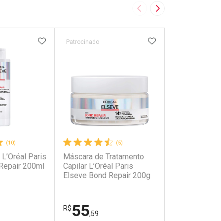
Imagem Anterior
Próxima Imagem
FAVORITOS
ADICIONAR AOS FAVORITOS
ADICIONAR AOS 
Patrocinado
Patrocinado
(10)
(5)
L’Oréal Paris
Máscara de Tratamento
Creme Milagr
Repair 200ml
Capilar L’Oréal Paris
L’Oréal Paris
Elseve Bond Repair 200g
Reparação To
R$ 32,59
55
19
R$
R$
,59
,00