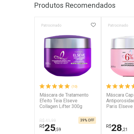
Produtos Recomendados
ADICIONAR AOS 
Patrocinado
Patrocinado
(10)
Máscara de Tratamento
Máscara Capi
Efeito Teia Elseve
Antiporosida
Collagen Lifter 300g
Paris Elseve 
Gloss 300g
39% OFF
R$ 41,99
25
28
R$
R$
,59
,21