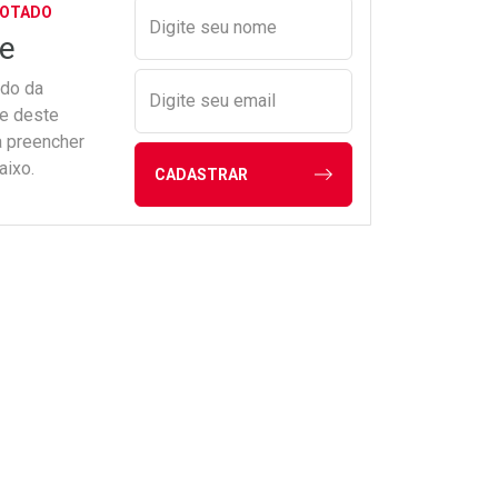
Preencher nome e email para s
GOTADO
Digite seu nome
e
ado da
Digite seu email
de deste
a preencher
aixo.
CADASTRAR