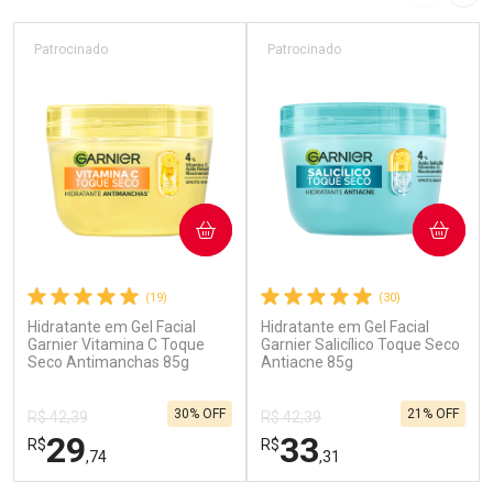
Imagem A
Pró
Patrocinado
Patrocinado
COMPRAR
COMPRAR
(19)
(30)
Hidratante em Gel Facial
Hidratante em Gel Facial
Garnier Vitamina C Toque
Garnier Salicílico Toque Seco
Seco Antimanchas 85g
Antiacne 85g
30% OFF
21% OFF
R$ 42,39
R$ 42,39
29
33
R$
R$
,74
,31