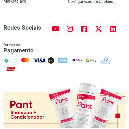
Marketplace
Configuração de Cookies
YouTube
Instagram
Facebook
Twitter
Linkedin
Redes Sociais
formas de
Pagamento
PIX
MasterCard
VISA
ELO
AMEX
NuPay
Google Pay
Diners Club
Hipercard
Promoção em Destaque