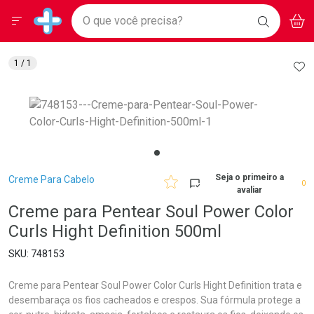
Drogarias Pacheco
Menu
Aces
Ir direto para a home
O que você precisa?
BAIXE
V
i
Baixe nosso APP e aproveite Ofertas Exclusivas!
BUSCAR
O APP
Navegue pela página
Ir direto para o conteúdo
Faça a sua busca
Ir direto para a busca
Ir direto para a conta
AD
1
/ 1
Ir direto para a ajuda
Ir direto para a notificações
Ir direto para o carrinho
Ir direto para o menu
Breadcrumb
Seja o primeiro a
Creme Para Cabelo
0
avaliar
Creme para Pentear Soul Power Color
Curls Hight Definition 500ml
748153
Creme para Pentear Soul Power Color Curls Hight Definition trata e
desembaraça os fios cacheados e crespos. Sua fórmula protege a