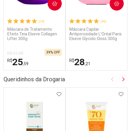
COMPRAR
COMPRAR
(10)
(42)
Máscara de Tratamento
Máscara Capilar
Efeito Teia Elseve Collagen
Antiporosidade L'Oréal Paris
Lifter 300g
Elseve Glycolic Gloss 300g
39% OFF
R$ 41,99
25
28
R$
R$
,59
,21
FECHAR
F
FECHAR
F
Queridinhos da Drogaria
Imagem A
Pró
Laboratório
Laboratório
Por Menos
ADICIONAR AOS FAVORITOS
Por Menos
ADIC