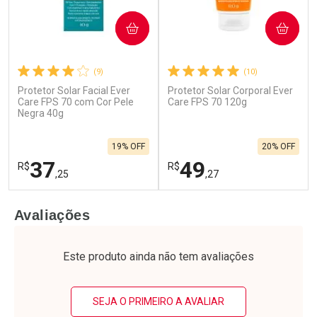
COMPRAR
COMPRAR
(9)
(10)
Protetor Solar Facial Ever
Protetor Solar Corporal Ever
Ativar Desconto
Ativar Desconto
Care FPS 70 com Cor Pele
Care FPS 70 120g
Negra 40g
Comprar sem Desconto
Comprar sem Desconto
Por R$ 25,59/cada
Por R$ 28,21/cada
Comprar sem Desconto
Comprar sem Desconto
19% OFF
20% OFF
Por R$ 25,59/cada
Por R$ 28,21/cada
37
49
R$
R$
,25
,27
FECHAR
F
FECHAR
F
Avaliações
Laboratório
Laboratório
Por Menos
Por Menos
Este produto ainda não tem avaliações
SEJA O PRIMEIRO A AVALIAR