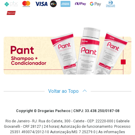
PIX
MasterCard
VISA
ELO
AMEX
NuPay
Google Pay
Diners Club
Hipercard
Promoção em Destaque
Voltar ao Topo
Copyright
Copyright © Drogarias Pacheco | CNPJ: 33.438.250/0187-08
Rio de Janeiro - RJ: Rua do Catete, 300 - Catete - CEP: 22220-000 | Gabriele
Giovanelli - CRF 28127 | 24 horas| Autorização de funcionamento: Processo:
25351.493074/2012-10 Autorização/MS: 7.25279.0 | As informações