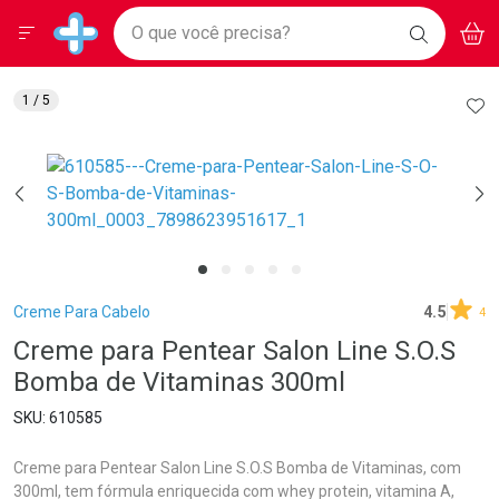
Drogarias Pacheco
Menu
Aces
Ir direto para a home
O que você precisa?
BAIXE
V
i
Baixe nosso APP e aproveite Ofertas Exclusivas!
BUSCAR
O APP
Navegue pela página
Ir direto para o conteúdo
Faça a sua busca
Ir direto para a busca
Ir direto para a conta
AD
1
/ 5
Ir direto para a ajuda
Ir direto para a notificações
Ir direto para o carrinho
Ir direto para o menu
Breadcrumb
Creme Para Cabelo
4.5
4
Creme para Pentear Salon Line S.O.S
Bomba de Vitaminas 300ml
610585
Creme para Pentear Salon Line S.O.S Bomba de Vitaminas, com
300ml, tem fórmula enriquecida com whey protein, vitamina A,