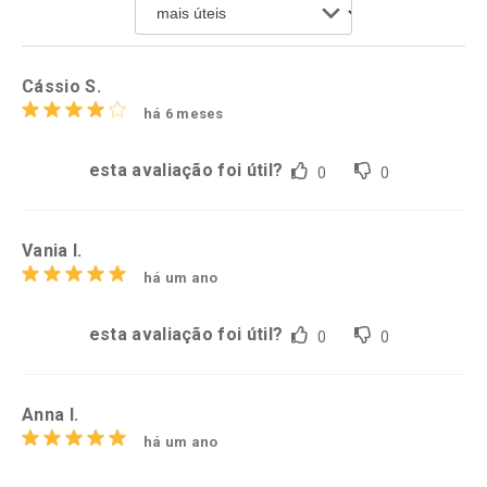
Por R$ 25,27/cada
Por R$ 17,59/cada
Comprar sem Desconto
Comprar sem Desconto
Por R$ 25,27/cada
Por R$ 17,59/cada
Cássio S.
há 6 meses
esta avaliação foi útil?
0
0
Vania l.
há um ano
esta avaliação foi útil?
0
0
Anna l.
há um ano