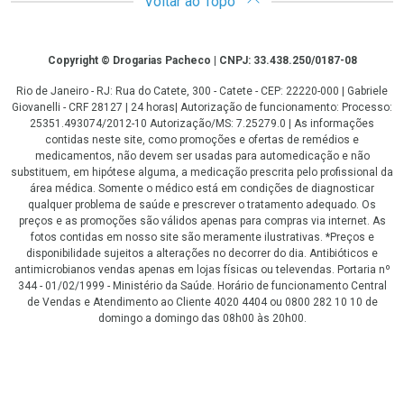
Voltar ao Topo
Copyright
Copyright © Drogarias Pacheco | CNPJ: 33.438.250/0187-08
Rio de Janeiro - RJ: Rua do Catete, 300 - Catete - CEP: 22220-000 | Gabriele
Giovanelli - CRF 28127 | 24 horas| Autorização de funcionamento: Processo:
25351.493074/2012-10 Autorização/MS: 7.25279.0 | As informações
contidas neste site, como promoções e ofertas de remédios e
medicamentos, não devem ser usadas para automedicação e não
substituem, em hipótese alguma, a medicação prescrita pelo profissional da
área médica. Somente o médico está em condições de diagnosticar
qualquer problema de saúde e prescrever o tratamento adequado. Os
preços e as promoções são válidos apenas para compras via internet. As
fotos contidas em nosso site são meramente ilustrativas. *Preços e
disponibilidade sujeitos a alterações no decorrer do dia. Antibióticos e
antimicrobianos vendas apenas em lojas físicas ou televendas. Portaria nº
344 - 01/02/1999 - Ministério da Saúde. Horário de funcionamento Central
de Vendas e Atendimento ao Cliente 4020 4404 ou 0800 282 10 10 de
domingo a domingo das 08h00 às 20h00.
LGPD Aceite os Cookies