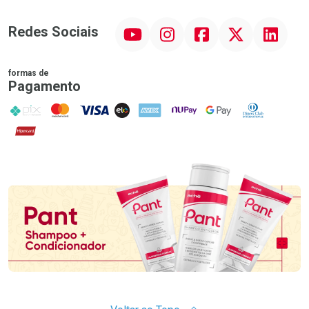
YouTube
Instagram
Facebook
Twitter
Linkedin
Redes Sociais
formas de
Pagamento
PIX
MasterCard
VISA
ELO
AMEX
NuPay
Google Pay
Diners Club
Hipercard
Promoção em Destaque