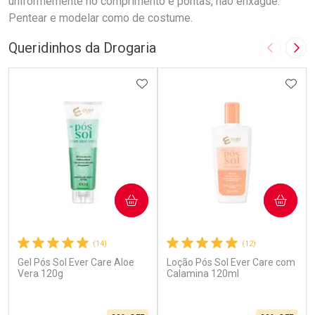
uniformemente no comprimento e pontas, não enxágue.
Pentear e modelar como de costume.
Queridinhos da Drogaria
Imagem A
Pró
ADICIONAR AOS FAVORITOS
ADIC
COMPRAR
COMPRAR
(14)
(12)
Gel Pós Sol Ever Care Aloe
Loção Pós Sol Ever Care com
Vera 120g
Calamina 120ml