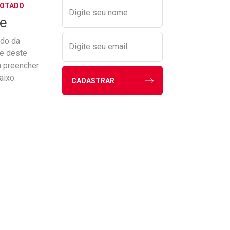
Preencher nome e email para s
GOTADO
Digite seu nome
e
ado da
Digite seu email
de deste
a preencher
aixo.
CADASTRAR