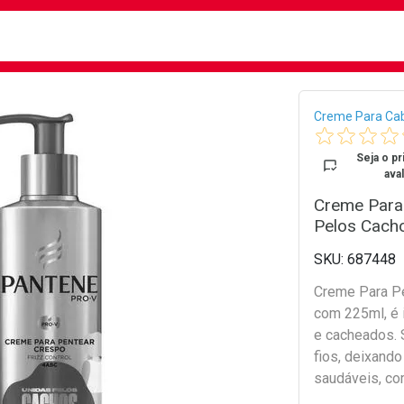
busca
isa?
Bread
Creme Para Ca
Seja o pr
aval
Creme Para
Pelos Cach
687448
Creme Para Pe
com 225ml, é 
e cacheados. S
fios, deixando os cachos mais definidos, macios,
saudáveis, co