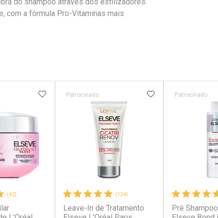
uebra do shampoo através dos estilizadores.
ne, com a fórmula Pro-Vitaminas mais
FAVORITOS
ADICIONAR AOS FAVORITOS
ADICIONAR AOS 
Patrocinado
Patrocinado
(42)
(124)
lar
Leave-In de Tratamento
Pré Shampoo 
de L'Oréal
Elseve L'Oréal Paris
Elseve Bond 