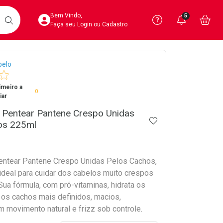
Acesse sua Conta
Precisa de 
Notific
Aces
Bem Vindo,
5
Você po
notifica
Vo
it
BUSCAR
Ver Recursos 
Faça seu Login ou Cadastro
crumb
belo
Atendimento ao 
imeiro a
Central de Ajud
0
iar
Televendas
 Pentear Pantene Crespo Unidas
ADICIONAR AOS 
4020-4404
os 225ml
ntear Pantene Crespo Unidas Pelos Cachos,
ideal para cuidar dos cabelos muito crespos
ua fórmula, com pró-vitaminas, hidrata os
m movimento natural e frizz sob controle.