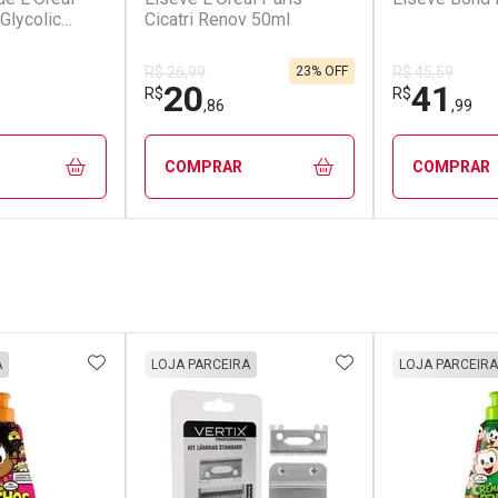
Glycolic
Cicatri Renov 50ml
23% OFF
R$ 26,99
R$ 45,59
20
41
R$
R$
,86
,99
COMPRAR
COMPRAR
FECHAR
FECHAR
FECHAR
FECHAR
rio
Laboratório
Laborató
os
Por Menos
Por Men
FAVORITOS
ADICIONAR AOS FAVORITOS
ADICIONAR AOS 
A
LOJA PARCEIRA
LOJA PARCEIRA