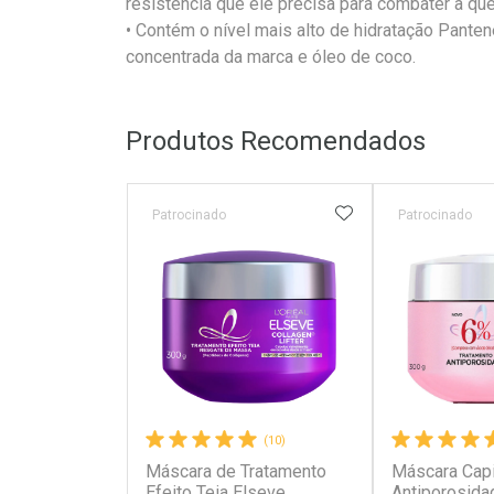
resistência que ele precisa para combater a q
• Contém o nível mais alto de hidratação Pante
concentrada da marca e óleo de coco.
Produtos Recomendados
ADICIONAR AOS 
Patrocinado
Patrocinado
(10)
Máscara de Tratamento
Máscara Capi
Efeito Teia Elseve
Antiporosida