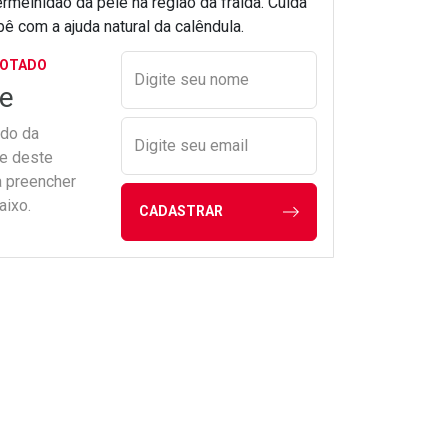
rmelhidão da pele na região da fralda. Cuida
ê com a ajuda natural da calêndula.
Preencher nome e email para s
GOTADO
Digite seu nome
e
ado da
Digite seu email
de deste
a preencher
aixo.
CADASTRAR