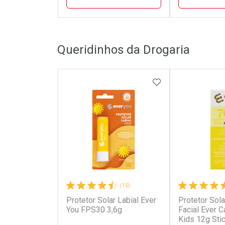
FECHAR
FECHAR
Queridinhos da Drogaria
Laboratório
Laborató
Por Menos
Por Men
ADICIONAR AOS 
(15)
Protetor Solar Labial Ever
Protetor Solar
Ativar Desconto
Ativar Des
You FPS30 3,6g
Facial Ever 
Kids 12g Sti