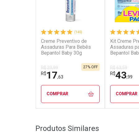
(140)
Creme Preventivo de
Kit Creme Pr
Assaduras Para Bebês
Assaduras p
Bepantol Baby 30g
Bepantol Bab
de 30g
27% OFF
R$ 23,99
R$ 63,59
17
43
R$
R$
,63
,99
COMPRAR
COMPRAR
FECHAR
FECHAR
Produtos Similares
Laboratório
Laborató
Por Menos
Por Men