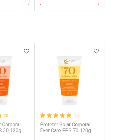
FECHAR
FECHAR
FECHAR
FECHAR
rio
Laboratório
os
Por Menos
FAVORITOS
ADICIONAR AOS FAVORITOS
ADICIONAR AOS 
(2)
(10)
r Corporal
Protetor Solar Corporal
onto
Ativar Desconto
S 30 120g
Ever Care FPS 70 120g