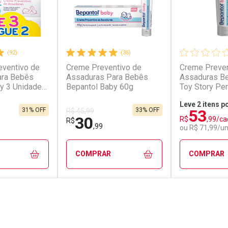
(92)
(35)
eventivo de
Creme Preventivo de
Creme Preven
ara Bebês
Assaduras Para Bebês
Assaduras Be
y 3 Unidades
Bepantol Baby 60g
Toy Story Pe
Sortidos 120
Leve 2 itens p
53
31% OFF
33% OFF
R$ 45,99
30
R$
,99/ca
R$
,99
ou R$ 71,99/u
COMPRAR
COMPRAR
FECHAR
FECHAR
FECHAR
FECHAR
rio
Laboratório
Laborató
os
Por Menos
Por Men