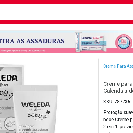
busca
isa?
Bread
Creme Para As
Creme para
Calendula 
787736
Proteção suav
bebê Creme pa
3 em 1: previn