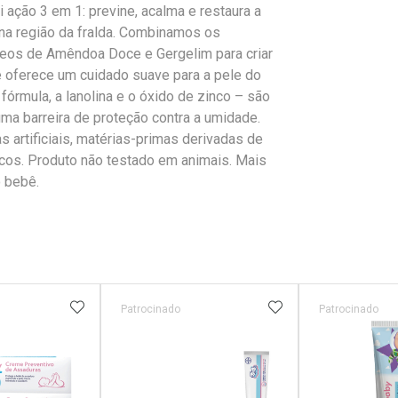
ação 3 em 1: previne, acalma e restaura a
 na região da fralda. Combinamos os
leos de Amêndoa Doce e Gergelim para criar
 oferece um cuidado suave para a pele do
órmula, a lanolina e o óxido de zinco – são
ma barreira de proteção contra a umidade.
s artificiais, matérias-primas derivadas de
icos. Produto não testado em animais. Mais
o bebê.
FAVORITOS
ADICIONAR AOS FAVORITOS
ADICIONAR AOS 
Patrocinado
Patrocinado