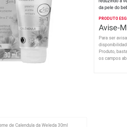
reduzindo a ve
da pele do beb
PRODUTO ES
Avise-M
Para ser avis
disponibilida
Produto, bast
os campos ab
eme de Calendula da Weleda 30ml