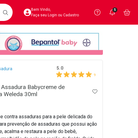
Acesse sua Conta
Precisa de 
Notific
Aces
Bem Vindo,
5
Você po
notifica
Vo
it
BUSCAR
Ver Recursos 
Faça seu Login ou Cadastro
Atendimento ao 
Central de Ajud
crumb
Televendas
5.0
sadura
4020-4404
9
 Assadura Babycreme de
ADICIONAR AOS 
da Weleda 30ml
e contra assaduras para a pele delicada do
ra prevenção de assaduras que possui ação
e, acalma e restaura a pele do bebê,