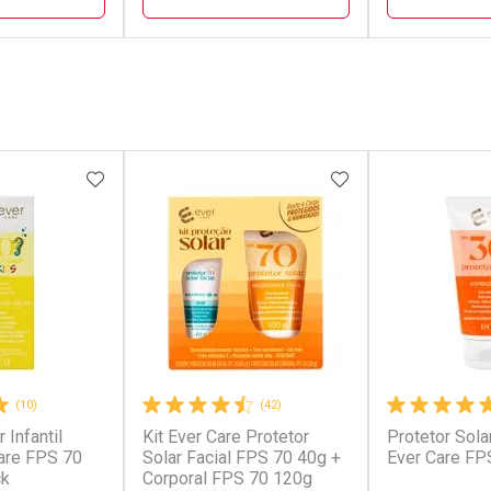
FECHAR
FECHAR
FECHAR
FECHAR
rio
Laboratório
Laborató
os
Por Menos
Por Men
FAVORITOS
ADICIONAR AOS FAVORITOS
ADICIONAR AOS 
(10)
(42)
 Infantil
Kit Ever Care Protetor
Protetor Sola
conto
Ativar Desconto
Ativar Desc
Care FPS 70
Solar Facial FPS 70 40g +
Ever Care FP
ck
Corporal FPS 70 120g