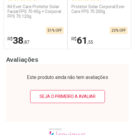
Kit Ever Care Protetor Solar
Protetor Solar Corporal Ever
Facial FPS 70 40g + Corporal
Care FPS 70 200g
FPS 70 120g
51% OFF
23% OFF
38
61
R$
R$
,87
,55
FECHAR
F
FECHAR
F
Avaliações
Laboratório
Laboratório
Por Menos
Por Menos
Este produto ainda não tem avaliações
SEJA O PRIMEIRO A AVALIAR