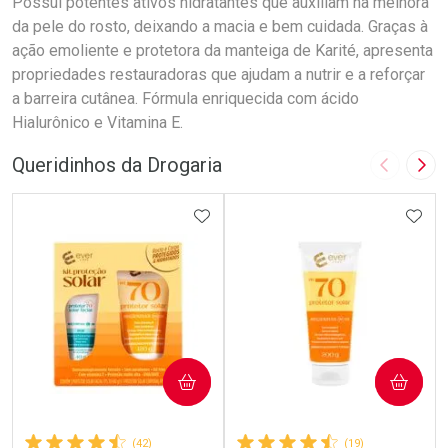
Possui potentes ativos hidratantes que auxiliam na melhora
da pele do rosto, deixando a macia e bem cuidada. Graças à
ação emoliente e protetora da manteiga de Karité, apresenta
propriedades restauradoras que ajudam a nutrir e a reforçar
a barreira cutânea. Fórmula enriquecida com ácido
Hialurônico e Vitamina E.
Queridinhos da Drogaria
Imagem A
Pró
ADICIONAR AOS FAVORITOS
ADIC
COMPRAR
COMPRAR
(42)
(19)