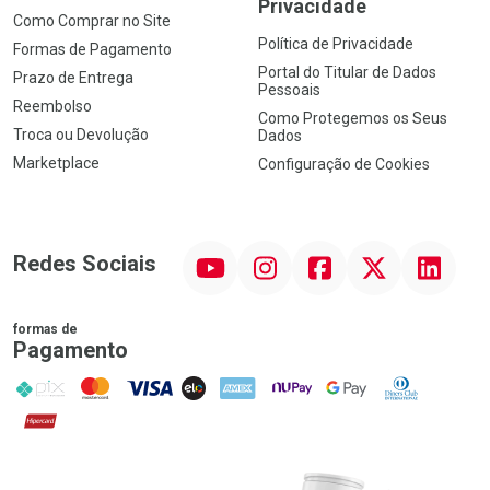
Privacidade
Como Comprar no Site
Política de Privacidade
Formas de Pagamento
Portal do Titular de Dados
Prazo de Entrega
Pessoais
Reembolso
Como Protegemos os Seus
Troca ou Devolução
Dados
Marketplace
Configuração de Cookies
YouTube
Instagram
Facebook
Twitter
Linkedin
Redes Sociais
formas de
Pagamento
PIX
MasterCard
VISA
ELO
AMEX
NuPay
Google Pay
Diners Club
Hipercard
Promoção em Destaque