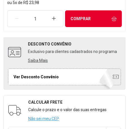
ou
5
x
de
R$ 23,98
REMOVER UMA UNIDADE
AUMENTAR UMA UNIDADE
COMPRAR
DESCONTO
CONVÊNIO
Exclusivo para clientes cadastrados no programa
Saiba Mais
Ver Desconto Convênio
CALCULAR FRETE
Formulário para Calcular o Frete
Calcule o prazo e o valor das suas entregas
Não sei meu CEP