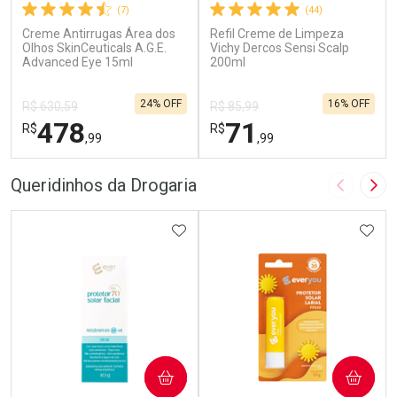
(7)
(44)
Creme Antirrugas Área dos
Refil Creme de Limpeza
Olhos SkinCeuticals A.G.E.
Vichy Dercos Sensi Scalp
Advanced Eye 15ml
200ml
24% OFF
16% OFF
R$ 630,59
R$ 85,99
478
71
R$
R$
,99
,99
FECHAR
F
FECHAR
F
Queridinhos da Drogaria
Imagem A
Pró
Dermaclub
Dermaclub
Por Menos
ADICIONAR AOS FAVORITOS
Por Menos
ADIC
COMPRAR
COMPRAR