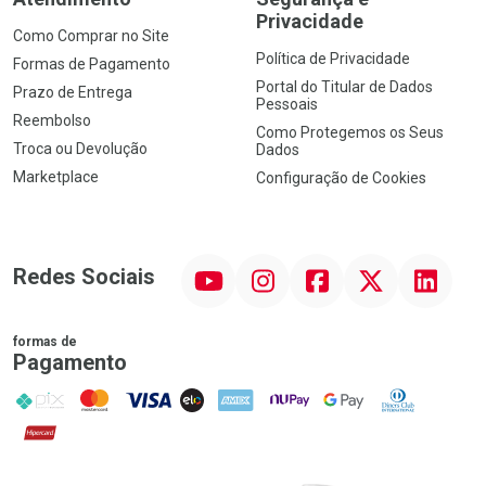
Privacidade
Como Comprar no Site
Política de Privacidade
Formas de Pagamento
Portal do Titular de Dados
Prazo de Entrega
Pessoais
Reembolso
Como Protegemos os Seus
Troca ou Devolução
Dados
Marketplace
Configuração de Cookies
YouTube
Instagram
Facebook
Twitter
Linkedin
Redes Sociais
formas de
Pagamento
PIX
MasterCard
VISA
ELO
AMEX
NuPay
Google Pay
Diners Club
Hipercard