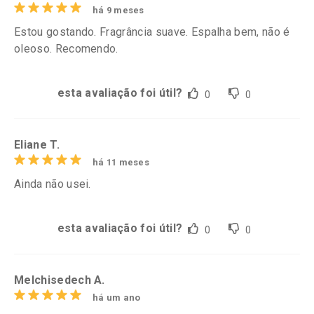
há 9 meses
Estou gostando. Fragrância suave. Espalha bem, não é
oleoso. Recomendo.
esta avaliação foi útil?
0
0
Eliane T.
há 11 meses
Ainda não usei.
esta avaliação foi útil?
0
0
Melchisedech A.
há um ano