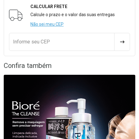
CALCULAR FRETE
Formulário para Calcular o Frete
Calcule o prazo e o valor das suas entregas
Não sei meu CEP
Informe seu CEP
CALCULA
Confira também