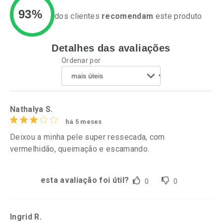
93%
dos clientes
recomendam
este produto
Detalhes das avaliações
Ativar Desconto
Ativar Desconto
Ordenar por
Comprar sem Desconto
Comprar sem Desconto
Por R$ 34,39/cada
Por R$ 15,19/cada
Comprar sem Desconto
Comprar sem Desconto
Por R$ 34,39/cada
Por R$ 15,19/cada
Nathalya S.
há 5 meses
Deixou a minha pele super ressecada, com
vermelhidão, queimação e escamando.
esta avaliação foi útil?
0
0
Ingrid R.