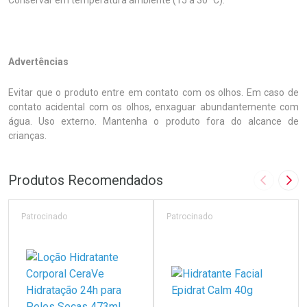
Conservar em temperatura ambiente (15 a 30 °C).
Advertências
Evitar que o produto entre em contato com os olhos. Em caso de
contato acidental com os olhos, enxaguar abundantemente com
água. Uso externo. Mantenha o produto fora do alcance de
crianças.
Produtos Recomendados
Imagem A
Pró
Patrocinado
Patrocinado