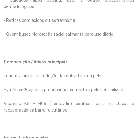
• Cuidados após peeling, laser e outros procedimentos
dermatológicos
• Rotinas com ácidos ou isotretinoína
• Quem busca hidratação facial calmante para uso diário
Composição / Ativos principais
Imunativ: auxilia na redução da reatividade da pele
SymSitive®: ajuda a proporcionar conforto à pele sensibilizada
Vitamina B5 + HC5 (Pentavitin): contribui para hidratação e
recuperação da barreira cutânea
Perguntas Frequentes