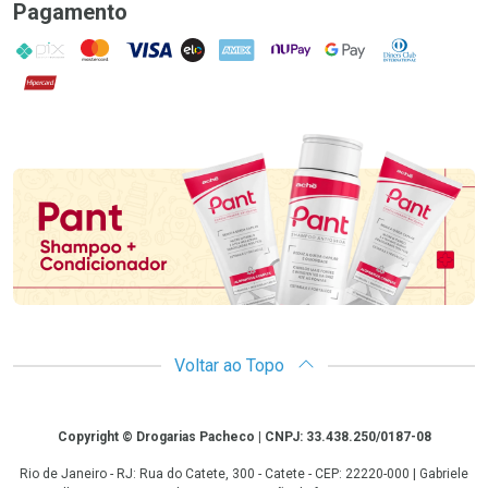
Pagamento
PIX
MasterCard
VISA
ELO
AMEX
NuPay
Google Pay
Diners Club
Hipercard
Promoção em Destaque
Voltar ao Topo
Copyright
Copyright © Drogarias Pacheco | CNPJ: 33.438.250/0187-08
Rio de Janeiro - RJ: Rua do Catete, 300 - Catete - CEP: 22220-000 | Gabriele