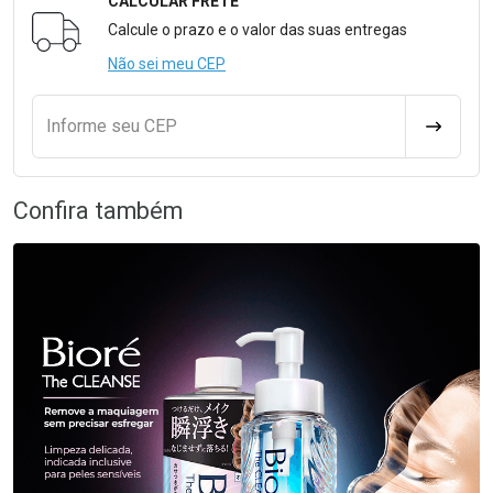
CALCULAR FRETE
Formulário para Calcular o Frete
Calcule o prazo e o valor das suas entregas
Não sei meu CEP
Informe seu CEP
CALCULA
Confira também