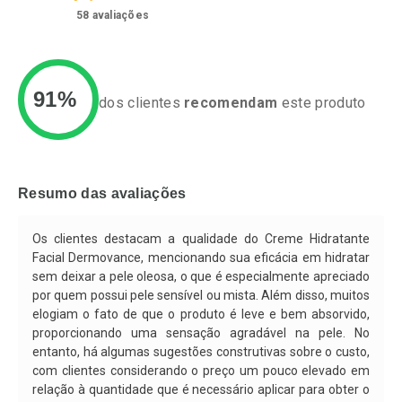
58
avaliações
91%
dos clientes
recomendam
este produto
Ativar Desconto
Ativar Desconto
Comprar sem Desconto
Comprar sem Desconto
Resumo das avaliações
Por R$ 37,25/cada
Por R$ 34,39/cada
Comprar sem Desconto
Comprar sem Desconto
Por R$ 37,25/cada
Por R$ 34,39/cada
Os clientes destacam a qualidade do Creme Hidratante
Facial Dermovance, mencionando sua eficácia em hidratar
sem deixar a pele oleosa, o que é especialmente apreciado
por quem possui pele sensível ou mista. Além disso, muitos
elogiam o fato de que o produto é leve e bem absorvido,
proporcionando uma sensação agradável na pele. No
entanto, há algumas sugestões construtivas sobre o custo,
com clientes considerando o preço um pouco elevado em
relação à quantidade que é necessário aplicar para obter o