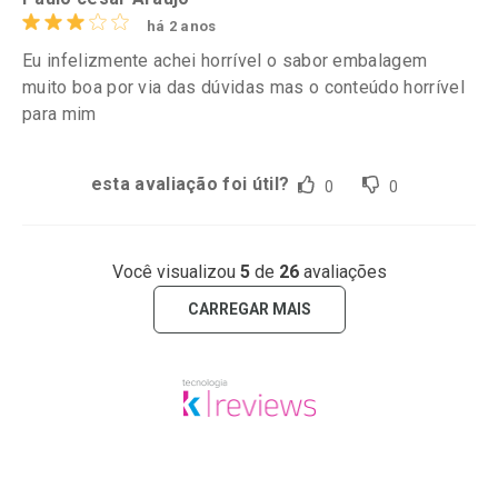
há 2 anos
Eu infelizmente achei horrível o sabor embalagem
muito boa por via das dúvidas mas o conteúdo horrível
para mim
esta avaliação foi útil?
0
0
Você visualizou
5
de
26
avaliações
CARREGAR MAIS