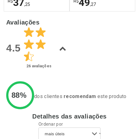
37
49
R$
R$
,25
,27
FECHAR
F
FECHAR
F
Avaliações
Laboratório
Laboratório
Por Menos
Por Menos
4.5
26
avaliações
88%
dos clientes
recomendam
este produto
Detalhes das avaliações
Ativar Desconto
Ativar Desconto
Ordenar por
Comprar sem Desconto
Comprar sem Desconto
Por R$ 37,25/cada
Por R$ 49,27/cada
Comprar sem Desconto
Comprar sem Desconto