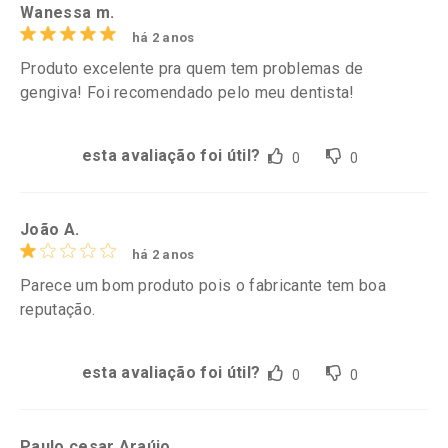
Wanessa m.
há 2 anos
Produto excelente pra quem tem problemas de
gengiva! Foi recomendado pelo meu dentista!
esta avaliação foi útil?
0
0
João A.
há 2 anos
Parece um bom produto pois o fabricante tem boa
reputação.
esta avaliação foi útil?
0
0
Paulo cesar Araújo