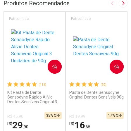
Produtos Recomendados
Imagem A
Pró
Patrocinado
Patrocinado
COMPRAR
COMPRAR
(113)
(52)
Kit Pasta de Dente
Pasta de Dente Sensodyne
Sensodyne Rápido Alívio
Original Dentes Sensíveis 90g
Dentes Sensíveis Original 3
Unidades de 90g
35% OFF
17% OFF
R$ 45,90
R$ 19,99
29
16
R$
R$
,90
,65