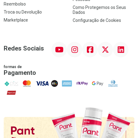
Reembolso
Como Protegemos os Seus
Troca ou Devolução
Dados
Marketplace
Configuração de Cookies
YouTube
Instagram
Facebook
Twitter
Linkedin
Redes Sociais
formas de
Pagamento
PIX
MasterCard
VISA
ELO
AMEX
NuPay
Google Pay
Diners Club
Hipercard
Promoção em Destaque