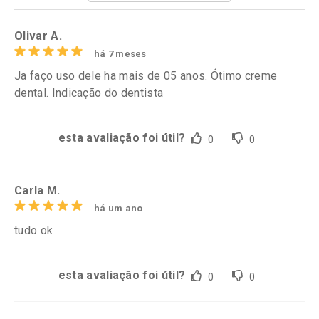
Por R$ 37,25/cada
Por R$ 49,27/cada
Olivar A.
há 7 meses
Ja faço uso dele ha mais de 05 anos. Ótimo creme
dental. Indicação do dentista
esta avaliação foi útil?
0
0
Carla M.
há um ano
tudo ok
esta avaliação foi útil?
0
0