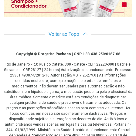
Voltar ao Topo
Copyright
Copyright © Drogarias Pacheco | CNPJ: 33.438.250/0187-08
Rio de Janeiro - RJ: Rua do Catete, 300 - Catete - CEP: 22220-000 | Gabriele
Giovanelli - CRF 28127 | 24 horas| Autorização de funcionamento: Processo:
25351.493074/2012-10 Autorização/MS: 7.25279.0 | As informações
contidas neste site, como promoções e ofertas de remédios e
medicamentos, não devem ser usadas para automedicação e não
substituem, em hipótese alguma, a medicação prescrita pelo profissional da
área médica. Somente o médico está em condições de diagnosticar
qualquer problema de saúde e prescrever o tratamento adequado. Os
preços e as promoções são válidos apenas para compras via internet. As
fotos contidas em nosso site são meramente ilustrativas. *Preços e
disponibilidade sujeitos a alterações no decorrer do dia. Antibióticos e
antimicrobianos vendas apenas em lojas físicas ou televendas. Portaria nº
344 - 01/02/1999 - Ministério da Saúde. Horário de funcionamento Central
de Vendas e Atendimento ao Cliente 4020 4404 ou 0800 282 10 10 de