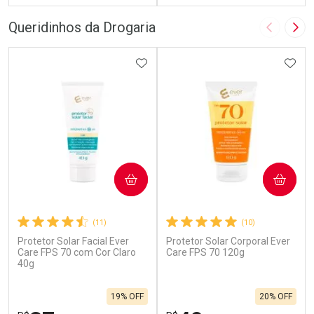
FECHAR
F
FECHAR
F
Queridinhos da Drogaria
Imagem A
Pró
Laboratório
Laboratório
Por Menos
ADICIONAR AOS FAVORITOS
Por Menos
ADIC
COMPRAR
COMPRAR
(11)
(10)
Protetor Solar Facial Ever
Protetor Solar Corporal Ever
Ativar Desconto
Ativar Desconto
Care FPS 70 com Cor Claro
Care FPS 70 120g
40g
Comprar sem Desconto
Comprar sem Desconto
Por R$ 29,90/cada
Por R$ 16,65/cada
Comprar sem Desconto
Comprar sem Desconto
19% OFF
20% OFF
Por R$ 29,90/cada
Por R$ 16,65/cada