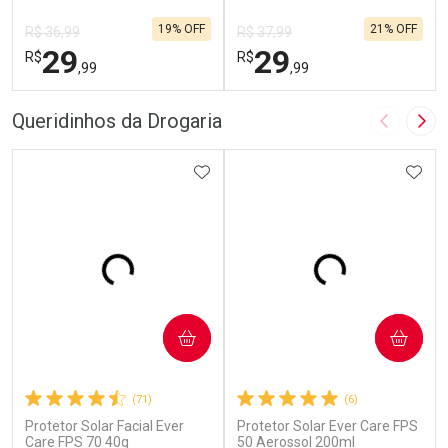
19% OFF
21% OFF
R$ 36,99
R$ 37,99
29
29
R$
R$
,99
,99
FECHAR
F
FECHAR
F
Queridinhos da Drogaria
Imagem A
Pró
Laboratório
Laboratório
Por Menos
ADICIONAR AOS FAVORITOS
Por Menos
ADIC
COMPRAR
COMPRAR
(71)
(6)
Protetor Solar Facial Ever
Protetor Solar Ever Care FPS
Ativar Desconto
Ativar Desconto
Care FPS 70 40g
50 Aerossol 200ml