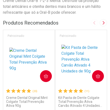
Creme Dental Oral-B 1-2-3 Menta. Desfrute da proteção
total anticáries e otenha dentes mais brancos e um hálito
refrescante que só a Oral-B pode oferecer.
Produtos Recomendados
Imagem A
Pró
Patrocinado
Patrocinado
COMPRAR
COMPRAR
(20)
(11)
Creme Dental Original Mint
Kit Pasta de Dente Colgate
Colgate Total Prevenção
Total Prevenção Ativa
Ativa 90g
Carvão Ativado 4 Unidades
de 90g