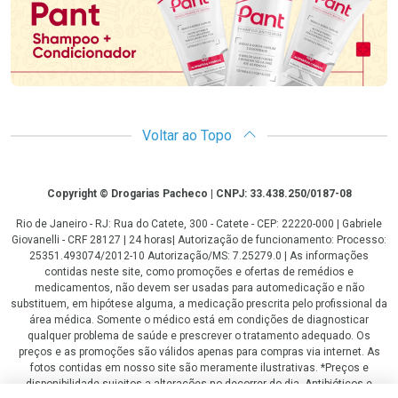
Voltar ao Topo
Copyright
Copyright © Drogarias Pacheco | CNPJ: 33.438.250/0187-08
Rio de Janeiro - RJ: Rua do Catete, 300 - Catete - CEP: 22220-000 | Gabriele
Giovanelli - CRF 28127 | 24 horas| Autorização de funcionamento: Processo:
25351.493074/2012-10 Autorização/MS: 7.25279.0 | As informações
contidas neste site, como promoções e ofertas de remédios e
medicamentos, não devem ser usadas para automedicação e não
substituem, em hipótese alguma, a medicação prescrita pelo profissional da
área médica. Somente o médico está em condições de diagnosticar
qualquer problema de saúde e prescrever o tratamento adequado. Os
preços e as promoções são válidos apenas para compras via internet. As
fotos contidas em nosso site são meramente ilustrativas. *Preços e
disponibilidade sujeitos a alterações no decorrer do dia. Antibióticos e