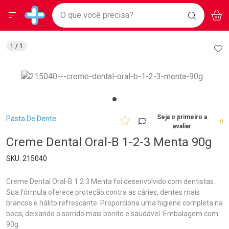
Drogarias Pacheco
Menu
Aces
Ir direto para a home
O que você precisa?
BAIXE
V
i
Baixe nosso APP e aproveite Ofertas Exclusivas!
BUSCAR
O APP
Navegue pela página
Ir direto para o conteúdo
Faça a sua busca
Ir direto para a busca
Ir direto para a conta
AD
1
/ 1
Ir direto para a ajuda
Ir direto para a notificações
Ir direto para o carrinho
Ir direto para o menu
Breadcrumb
Seja o primeiro a
Pasta De Dente
0
avaliar
Creme Dental Oral-B 1-2-3 Menta 90g
215040
Creme Dental Oral-B 1 2 3 Menta foi desenvolvido com dentistas.
Sua fórmula oferece proteção contra as cáries, dentes mais
brancos e hálito refrescante. Proporciona uma higiene completa na
boca, deixando o sorrido mais bonito e saudável. Embalagem com
90g.