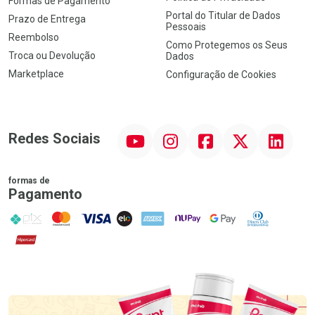
Formas de Pagamento
Portal do Titular de Dados
Prazo de Entrega
Pessoais
Reembolso
Como Protegemos os Seus
Troca ou Devolução
Dados
Marketplace
Configuração de Cookies
YouTube
Instagram
Facebook
Twitter
Linkedin
Redes Sociais
formas de
Pagamento
PIX
MasterCard
VISA
ELO
AMEX
NuPay
Google Pay
Diners Club
Hipercard
Promoção em Destaque