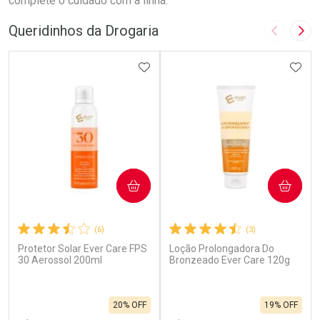
complete o cuidado com a linha.
Queridinhos da Drogaria
Imagem A
Pró
ADICIONAR AOS FAVORITOS
ADIC
COMPRAR
COMPRAR
(6)
(3)
Protetor Solar Ever Care FPS
Loção Prolongadora Do
30 Aerossol 200ml
Bronzeado Ever Care 120g
20% OFF
19% OFF