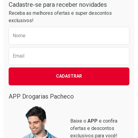
Por R$ 55,19/cada
Por R$ 20,24/cada
Cadastre-se para receber novidades
Receba as melhores ofertas e super descontos
exclusivos!
Preencha o formulário abaixo para receber 
Nome
Email
CADASTRAR
APP Drogarias Pacheco
Baixe o
APP
e confira
ofertas e descontos
exclusivos para você!