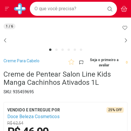
Drogarias Pacheco
Menu
Aces
Ir direto para a home
O que você precisa?
BAIXE
V
i
Baixe nosso APP e aproveite Ofertas Exclusivas!
BUSCAR
O APP
Navegue pela página
Ir direto para o conteúdo
Faça a sua busca
Ir direto para a busca
Ir direto para a conta
AD
1
/ 6
Ir direto para a ajuda
Ir direto para a notificações
Ir direto para o carrinho
Ir direto para o menu
Breadcrumb
Seja o primeiro a
Creme Para Cabelo
0
avaliar
Creme de Pentear Salon Line Kids
Manga Cachinhos Ativados 1L
935459695
25% OFF
Doce Beleza Cosmeticos
R$ 62,54