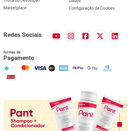
Troca ou Devolução
Dados
Marketplace
Configuração de Cookies
YouTube
Instagram
Facebook
Twitter
Linkedin
Redes Sociais
formas de
Pagamento
PIX
MasterCard
VISA
ELO
AMEX
NuPay
Google Pay
Diners Club
Hipercard
Promoção em Destaque