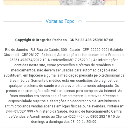
Voltar ao Topo
Copyright
Copyright © Drogarias Pacheco | CNPJ: 33.438.250/0187-08
Rio de Janeiro - RJ: Rua do Catete, 300 - Catete - CEP: 22220-000 | Gabriele
Giovanelli - CRF 28127 | 24 horas| Autorização de funcionamento: Processo:
25351.493074/2012-10 Autorização/MS: 7.25279.0 | As informações
contidas neste site, como promoções e ofertas de remédios e
medicamentos, não devem ser usadas para automedicação e não
substituem, em hipótese alguma, a medicação prescrita pelo profissional da
área médica. Somente o médico está em condições de diagnosticar
qualquer problema de saúde e prescrever o tratamento adequado. Os
preços e as promoções são válidos apenas para compras via internet. As
fotos contidas em nosso site são meramente ilustrativas. *Preços e
disponibilidade sujeitos a alterações no decorrer do dia. Antibióticos e
antimicrobianos vendas apenas em lojas físicas ou televendas. Portaria nº
344 - 01/02/1999 - Ministério da Saúde. Horário de funcionamento Central
de Vendas e Atendimento ao Cliente 4020 4404 ou 0800 282 10 10 de
domingo a domingo das 08h00 às 20h00.