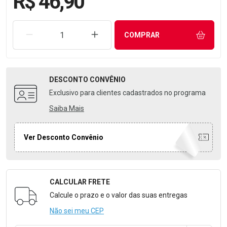
R$ 46,90
REMOVER UMA UNIDADE
AUMENTAR UMA UNIDADE
COMPRAR
DESCONTO
CONVÊNIO
Exclusivo para clientes cadastrados no programa
Saiba Mais
Ver Desconto Convênio
CALCULAR FRETE
Formulário para Calcular o Frete
Calcule o prazo e o valor das suas entregas
Não sei meu CEP