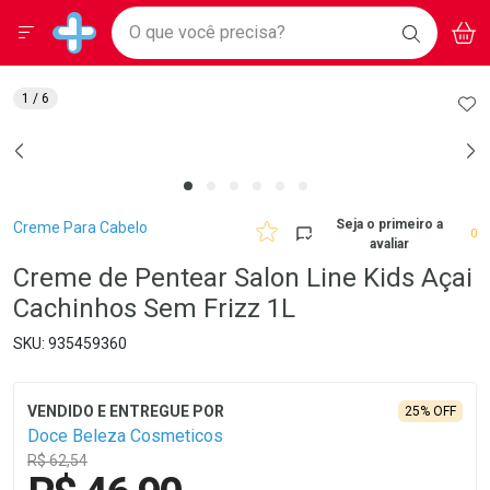
Drogarias Pacheco
Menu
Aces
Ir direto para a home
O que você precisa?
BAIXE
V
i
Baixe nosso APP e aproveite Ofertas Exclusivas!
BUSCAR
O APP
Navegue pela página
Ir direto para o conteúdo
Faça a sua busca
Ir direto para a busca
Ir direto para a conta
AD
1
/ 6
Ir direto para a ajuda
Ir direto para a notificações
Ir direto para o carrinho
Ir direto para o menu
Breadcrumb
Seja o primeiro a
Creme Para Cabelo
0
avaliar
Creme de Pentear Salon Line Kids Açai
Cachinhos Sem Frizz 1L
935459360
25% OFF
Doce Beleza Cosmeticos
R$ 62,54