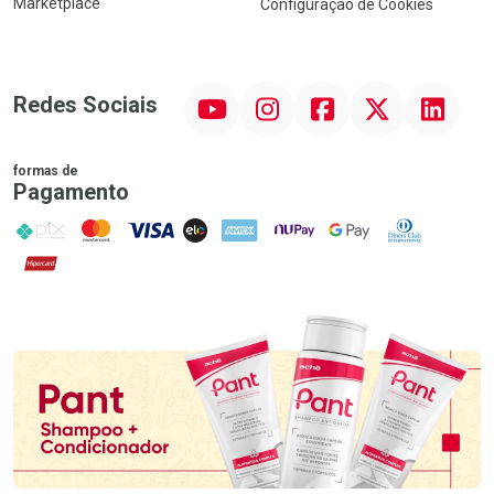
Marketplace
Configuração de Cookies
YouTube
Instagram
Facebook
Twitter
Linkedin
Redes Sociais
formas de
Pagamento
PIX
MasterCard
VISA
ELO
AMEX
NuPay
Google Pay
Diners Club
Hipercard
Promoção em Destaque