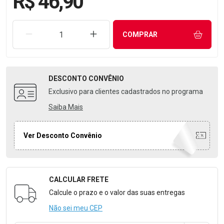
R$ 46,90
REMOVER UMA UNIDADE
AUMENTAR UMA UNIDADE
COMPRAR
DESCONTO
CONVÊNIO
Exclusivo para clientes cadastrados no programa
Saiba Mais
Ver Desconto Convênio
CALCULAR FRETE
Formulário para Calcular o Frete
Calcule o prazo e o valor das suas entregas
Não sei meu CEP