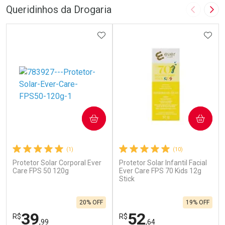
Queridinhos da Drogaria
Imagem A
Pró
ADICIONAR AOS FAVORITOS
ADIC
COMPRAR
COMPRAR
(1)
(10)
Protetor Solar Corporal Ever
Protetor Solar Infantil Facial
Care FPS 50 120g
Ever Care FPS 70 Kids 12g
Stick
20% OFF
19% OFF
39
52
R$
R$
,99
,64