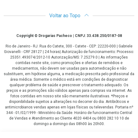
Voltar ao Topo
Copyright
Copyright © Drogarias Pacheco | CNPJ: 33.438.250/0187-08
Rio de Janeiro - RJ: Rua do Catete, 300 - Catete - CEP: 22220-000 | Gabriele
Giovanelli - CRF 28127 | 24 horas| Autorização de funcionamento: Processo:
25351.493074/2012-10 Autorização/MS: 7.25279.0 | As informações
contidas neste site, como promoções e ofertas de remédios e
medicamentos, não devem ser usadas para automedicação e não
substituem, em hipótese alguma, a medicação prescrita pelo profissional da
área médica. Somente o médico está em condições de diagnosticar
qualquer problema de saúde e prescrever o tratamento adequado. Os
preços e as promoções são válidos apenas para compras via internet. As
fotos contidas em nosso site são meramente ilustrativas. *Preços e
disponibilidade sujeitos a alterações no decorrer do dia. Antibióticos e
antimicrobianos vendas apenas em lojas físicas ou televendas. Portaria nº
344 - 01/02/1999 - Ministério da Saúde. Horário de funcionamento Central
de Vendas e Atendimento ao Cliente 4020 4404 ou 0800 282 10 10 de
domingo a domingo das 08h00 às 20h00.
LGPD Aceite os Cookies