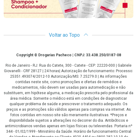
Voltar ao Topo
Copyright
Copyright © Drogarias Pacheco | CNPJ: 33.438.250/0187-08
Rio de Janeiro - RJ: Rua do Catete, 300 - Catete - CEP: 22220-000 | Gabriele
Giovanelli - CRF 28127 | 24 horas| Autorização de funcionamento: Processo:
25351.493074/2012-10 Autorização/MS: 7.25279.0 | As informações
contidas neste site, como promoções e ofertas de remédios e
medicamentos, não devem ser usadas para automedicação e não
substituem, em hipótese alguma, a medicação prescrita pelo profissional da
área médica. Somente o médico está em condições de diagnosticar
qualquer problema de saúde e prescrever o tratamento adequado. Os
preços e as promoções são válidos apenas para compras via internet. As
fotos contidas em nosso site são meramente ilustrativas. *Preços e
disponibilidade sujeitos a alterações no decorrer do dia. Antibióticos e
antimicrobianos vendas apenas em lojas físicas ou televendas. Portaria nº
344 - 01/02/1999 - Ministério da Saúde. Horário de funcionamento Central
de Vendas e Atendimento ao Cliente 4020 4404 ou 0800 282 10 10 de