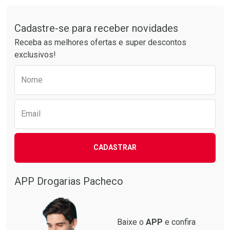
Comprar sem Desconto
Comprar sem Desconto
Tudo sobre a Drogarias Pacheco
Por R$ 63,99/cada
Por R$ 34,39/cada
Comprar sem Desconto
Comprar sem Desconto
Por R$ 63,99/cada
Por R$ 34,39/cada
Cadastre-se para receber novidades
Receba as melhores ofertas e super descontos
exclusivos!
Preencha o formulário abaixo para receber 
Nome
Email
CADASTRAR
APP Drogarias Pacheco
Baixe o
APP
e confira