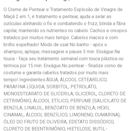
O Creme de Pentear e Tratamento Explosão de Vinagre de
Maçã 2 em 1, é tratamento e pentear, ajuda a selar as
cutículas alinhando o fio e combatendo o frizz, blinda a fibra
capilar, mantendo os nutrientes no cabelo. Cachos e crespos
tratados por muitos mais tempo. Cabelos macios e com
brilho espelhado! Modo de usar:No banho - após o
shampoo, aplique, massageie e pause 3 min. Enxágue.Na
touca - faça seu tratamento semanal com touca plástica ou
térmica por 15 min. Enxágue.No pentear - finalize como de
costume e garanta cabelos tratados por muito mais
tempo! Ingredientes:ÁGUA, ÁLCOOL CETEARÍLICO,
PARAFINA LÍQUIDA, SORBITOL, PETROLATO,
MONOESTEARATO DE GLICERILA, GLICEROL, CLORETO DE
CETRIMÔNIO, ÁLCOOL ETÍLICO, PERFUME (SALICILATO DE
BENZILA, LINALOL, BENZOATO DE BENZILA, HEXIL
CINAMAL, ÁLCOOL BENZÍLICO, LIMONENO, CUMARINA),
ÓLEO DO FRUTO DE OLIVEIRA, EDETATO DISSÓDICO,
CLORETO DE BEENTRIMÔNIO, HIETELOSE, BUTIL-