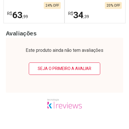
24% OFF
20% OFF
63
34
R$
R$
,99
,39
FECHAR
F
FECHAR
F
Avaliações
Laboratório
Laboratório
Por Menos
Por Menos
Este produto ainda não tem avaliações
SEJA O PRIMEIRO A AVALIAR
Ativar Desconto
Ativar Desconto