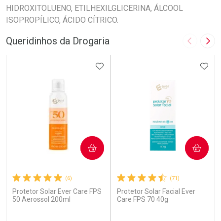
HIDROXITOLUENO, ETILHEXILGLICERINA, ÁLCOOL
ISOPROPÍLICO, ÁCIDO CÍTRICO.
Queridinhos da Drogaria
Imagem A
Pró
ADICIONAR AOS FAVORITOS
ADIC
COMPRAR
COMPRAR
(6)
(71)
Protetor Solar Ever Care FPS
Protetor Solar Facial Ever
50 Aerossol 200ml
Care FPS 70 40g