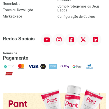
Reembolso
Como Protegemos os Seus
Troca ou Devolução
Dados
Marketplace
Configuração de Cookies
YouTube
Instagram
Facebook
Twitter
Linkedin
Redes Sociais
formas de
Pagamento
PIX
MasterCard
VISA
ELO
AMEX
NuPay
Google Pay
Diners Club
Hipercard
Promoção em Destaque