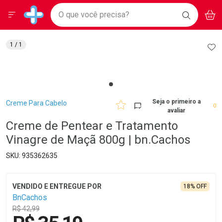
Drogarias Pacheco
Menu
Aces
Ir direto para a home
O que você precisa?
BAIXE
V
i
Baixe nosso APP e aproveite Ofertas Exclusivas!
BUSCAR
O APP
Navegue pela página
Ir direto para o conteúdo
Faça a sua busca
Ir direto para a busca
Ir direto para a conta
AD
1
/ 1
Ir direto para a ajuda
Ir direto para a notificações
Ir direto para o carrinho
Ir direto para o menu
Breadcrumb
Seja o primeiro a
Creme Para Cabelo
0
avaliar
Creme de Pentear e Tratamento
Vinagre de Maçã 800g | bn.Cachos
935362635
18% OFF
BnCachos
R$ 42,99