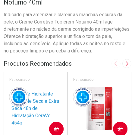
Noturno 40ml
Indicado para amenizar e clarear as manchas escuras da
pele, o Creme Corretivo Topicrem Noturno 40ml age
diretamente no núcleo da derme corrigindo as imperfeições.
Oferece hidratação superior e unifica o tom da pele,
incluindo as sensíveis. Aplique todas as noites no rosto e
no pescoço limpos e perceba a diferença.
Produtos Recomendados
Imagem A
Pró
Patrocinado
Patrocinado
COMPRAR
COMPRAR