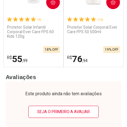
COMPRAR
COMPRAR
(4)
(16)
Ativar Desconto
Ativar Desconto
Protetor Solar Infantil
Protetor Solar Corporal Ever
Corporal Ever Care FPS 60
Care FPS 50 500ml
Kids 120g
Comprar sem Desconto
Comprar sem Desconto
Comprar sem Desconto
Comprar sem Desconto
Por R$ 99,90/cada
Por R$ 70,79/cada
Por R$ 99,90/cada
Por R$ 70,79/cada
18% OFF
19% OFF
55
76
R$
R$
,99
,94
FECHAR
F
FECHAR
F
Avaliações
Laboratório
Laboratório
Por Menos
Por Menos
Este produto ainda não tem avaliações
SEJA O PRIMEIRO A AVALIAR