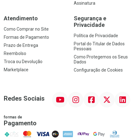
Assinatura
Atendimento
Segurança e
Privacidade
Como Comprar no Site
Política de Privacidade
Formas de Pagamento
Portal do Titular de Dados
Prazo de Entrega
Pessoais
Reembolso
Como Protegemos os Seus
Troca ou Devolução
Dados
Marketplace
Configuração de Cookies
YouTube
Instagram
Facebook
Twitter
Linkedin
Redes Sociais
formas de
Pagamento
PIX
MasterCard
VISA
ELO
AMEX
NuPay
Google Pay
Diners Club