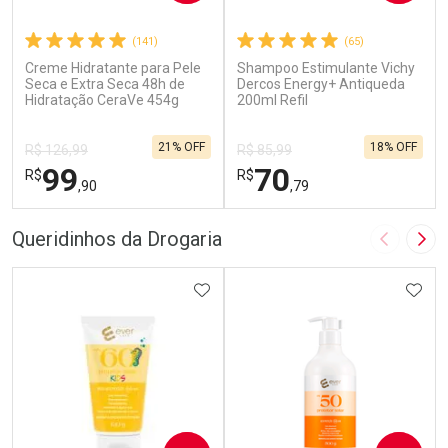
(141)
(65)
Creme Hidratante para Pele
Shampoo Estimulante Vichy
Seca e Extra Seca 48h de
Dercos Energy+ Antiqueda
Hidratação CeraVe 454g
200ml Refil
21% OFF
18% OFF
R$ 126,99
R$ 85,99
99
70
R$
R$
,90
,79
FECHAR
F
FECHAR
F
Queridinhos da Drogaria
Imagem A
Pró
Dermaclub
Dermaclub
Por Menos
ADICIONAR AOS FAVORITOS
Por Menos
ADIC