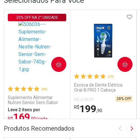
Selecionados Para Você
ADIC
20% OFF NA 2° UNIDADE
COMPRAR
COMPRAR
(29)
Escova de Dente Elétrica
(80)
Oral-B PRO 1 Cabeça
Redonda Recarregável 1
Suplemento Alimentar
28% OFF
R$ 278,99
Unidade
Nutren Senior Sem Sabor
199
R$
740g
Leve 2 itens por
,90
169
R$
,00/cada
ou R$ 187,77/un
FECHAR
FECHAR
FEC
FEC
Produtos Recomendados
Imagem A
Pró
Laboratório
Laboratório
Por Menos
Por Menos