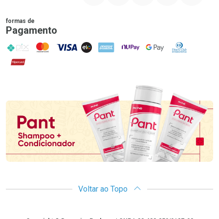
formas de
Pagamento
PIX
MasterCard
VISA
ELO
AMEX
NuPay
Google Pay
Diners Club
Hipercard
Promoção em Destaque
Voltar ao Topo