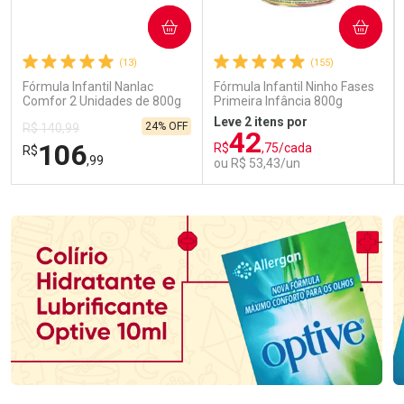
COMPRAR
COMPRAR
(13)
(155)
Fórmula Infantil Nanlac
Fórmula Infantil Ninho Fases
Comfor 2 Unidades de 800g
Primeira Infância 800g
Leve 2 itens por
24% OFF
R$ 140,99
42
106
R$
,75/cada
R$
,99
ou R$ 53,43/un
FECHAR
FECHAR
FEC
FEC
Laboratório
Laboratório
Por Menos
Por Menos
Ativar Desconto
Ativar Desconto