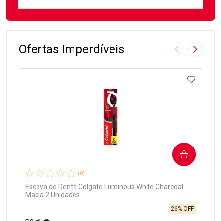
FECHAR
FECHAR
Laboratório
Por Menos
Ofertas Imperdíveis
Imagem Anter
Próxima
ADICIO
Ativar Desconto
COMPRAR
Comprar sem Desconto
Comprar sem Desconto
Por R$ 99,90/cada
Por R$ 99,90/cada
(0)
Escova de Dente Colgate Luminous White Charcoal
Macia 2 Unidades
26% OFF