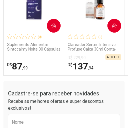
COMPRAR
COMPRAR
Ativar Desconto
Ativar Desconto
(0)
(0)
Comprar sem Desconto
Comprar sem Desconto
Comprar sem Desconto
Comprar sem Desconto
Suplemento Alimentar
Clareador Sérum Intensivo
Por R$ 26,99/cada
Por R$ 189,99/cada
Por R$ 26,99/cada
Por R$ 189,99/cada
Sintocalmy Noite 30 Cápsulas
Profuse Caixa 30ml Conta-
Gotas
40% OFF
R$ 229,90
87
137
R$
R$
,99
,94
Tudo sobre a Drogarias Pacheco
FECHAR
FECHAR
FEC
FEC
Laboratório
Laboratório
Por Menos
Por Menos
Cadastre-se para receber novidades
Receba as melhores ofertas e super descontos
exclusivos!
Preencha o formulário abaixo para receber 
Nome