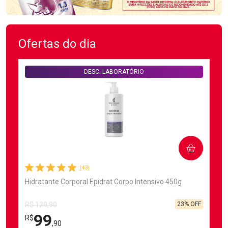
Ofertas do dia
DESC. LABORATÓRIO
COMPRAR
(43)
Hidratante Corporal Epidrat Corpo Intensivo 450g
23% OFF
R$ 129,90
99
R$
,90