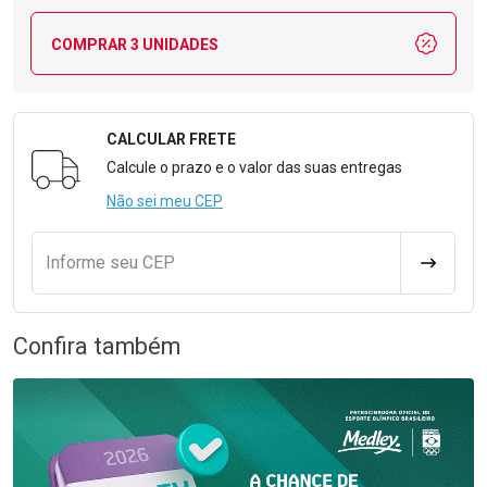
COMPRAR 3 UNIDADES
CALCULAR FRETE
Formulário para Calcular o Frete
Calcule o prazo e o valor das suas entregas
Não sei meu CEP
Informe seu CEP
CALCULA
Confira também