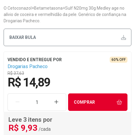
O Cetoconazol+Betametasona+Sulf N20mg 30g Medley age no
alívio de coceira e vermelhidão da pele. Genérico de confiança na
Drogarias Pacheco.
BAIXAR BULA
60% OFF
Drogarias Pacheco
R$ 37,63
R$ 14,89
REMOVER UMA UNIDADE
AUMENTAR UMA UNIDADE
COMPRAR
Leve 3 itens por
R$
9
,93
/cada