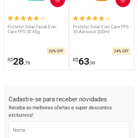
(9)
(6)
Protetor Solar Facial Ever
Protetor Solar Ever Care FPS
Ativar Desconto
Ativar Desconto
Care FPS 30 60g
50 Aerossol 200ml
Comprar sem Desconto
Comprar sem Desconto
Por R$ 664,02/cada
Por R$ 137,66/cada
Comprar sem Desconto
Comprar sem Desconto
20% OFF
24% OFF
Por R$ 664,02/cada
Por R$ 137,66/cada
28
63
R$
R$
,79
,99
FECHAR
F
FECHAR
F
Tudo sobre a Drogarias Pacheco
Laboratório
Laboratório
Por Menos
Por Menos
Cadastre-se para receber novidades
Receba as melhores ofertas e super descontos
exclusivos!
Preencha o formulário abaixo para receber 
Nome