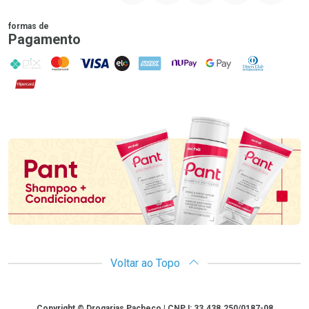
formas de
Pagamento
PIX
MasterCard
VISA
ELO
AMEX
NuPay
Google Pay
Diners Club
Hipercard
Promoção em Destaque
Voltar ao Topo
Copyright
Copyright © Drogarias Pacheco | CNPJ: 33.438.250/0187-08