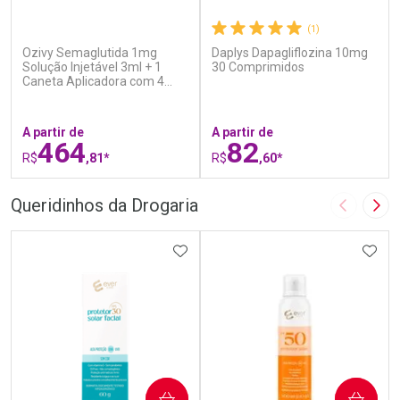
(7)
(1)
Ozivy Semaglutida 1mg
Daplys Dapagliflozina 10mg
Solução Injetável 3ml + 1
30 Comprimidos
Caneta Aplicadora com 4
Agulhas
A partir de
A partir de
464
82
R$
,81*
R$
,60*
FECHAR
F
FECHAR
F
Queridinhos da Drogaria
Imagem A
Pró
Laboratório
Laboratório
Por Menos
ADICIONAR AOS FAVORITOS
Por Menos
ADIC
COMPRAR
COMPRAR