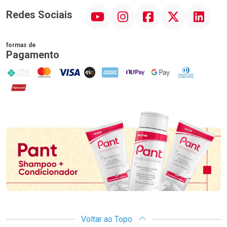
YouTube
Instagram
Facebook
Twitter
Linkedin
Redes Sociais
formas de
Pagamento
PIX
MasterCard
VISA
ELO
AMEX
NuPay
Google Pay
Diners Club
Hipercard
Promoção em Destaque
Voltar ao Topo