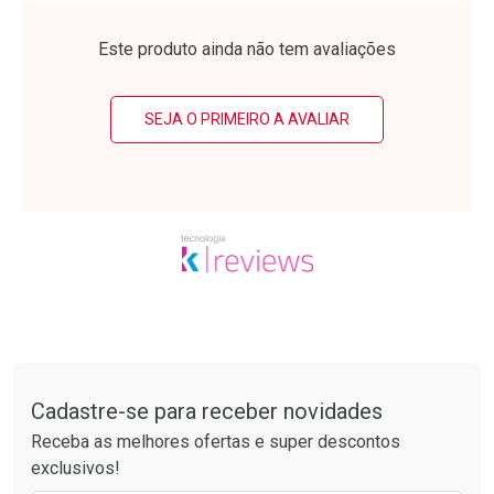
Laboratório
Laboratório
Por Menos
Por Menos
Este produto ainda não tem avaliações
SEJA O PRIMEIRO A AVALIAR
Ativar Desconto
Ativar Desconto
Comprar sem Desconto
Comprar sem Desconto
Tudo sobre a Drogarias Pacheco
Por R$ 38,87/cada
Por R$ 28,79/cada
Comprar sem Desconto
Comprar sem Desconto
Por R$ 38,87/cada
Por R$ 28,79/cada
Cadastre-se para receber novidades
Receba as melhores ofertas e super descontos
exclusivos!