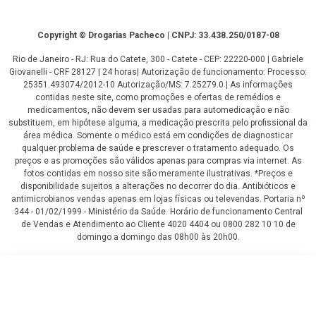
Copyright
Copyright © Drogarias Pacheco | CNPJ: 33.438.250/0187-08
Rio de Janeiro - RJ: Rua do Catete, 300 - Catete - CEP: 22220-000 | Gabriele
Giovanelli - CRF 28127 | 24 horas| Autorização de funcionamento: Processo:
25351.493074/2012-10 Autorização/MS: 7.25279.0 | As informações
contidas neste site, como promoções e ofertas de remédios e
medicamentos, não devem ser usadas para automedicação e não
substituem, em hipótese alguma, a medicação prescrita pelo profissional da
área médica. Somente o médico está em condições de diagnosticar
qualquer problema de saúde e prescrever o tratamento adequado. Os
preços e as promoções são válidos apenas para compras via internet. As
fotos contidas em nosso site são meramente ilustrativas. *Preços e
disponibilidade sujeitos a alterações no decorrer do dia. Antibióticos e
antimicrobianos vendas apenas em lojas físicas ou televendas. Portaria nº
344 - 01/02/1999 - Ministério da Saúde. Horário de funcionamento Central
de Vendas e Atendimento ao Cliente 4020 4404 ou 0800 282 10 10 de
domingo a domingo das 08h00 às 20h00.
LGPD Aceite os Cookies
R$ 62,90
COMPRAR
R$ 47,90