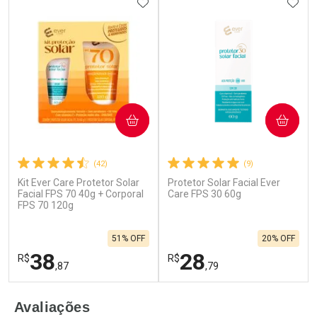
ADICIONAR AOS FAVORITOS
ADIC
COMPRAR
COMPRAR
(42)
(9)
Kit Ever Care Protetor Solar
Protetor Solar Facial Ever
Facial FPS 70 40g + Corporal
Care FPS 30 60g
FPS 70 120g
51% OFF
20% OFF
38
28
R$
R$
,87
,79
FECHAR
F
FECHAR
F
Avaliações