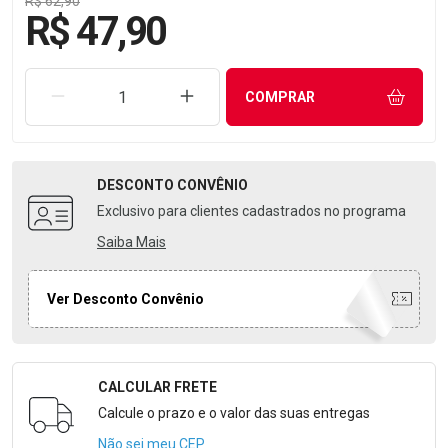
R$ 62,90
R$ 47,90
REMOVER UMA UNIDADE
AUMENTAR UMA UNIDADE
COMPRAR
DESCONTO
CONVÊNIO
Exclusivo para clientes cadastrados no programa
Saiba Mais
Ver Desconto Convênio
CALCULAR FRETE
Formulário para Calcular o Frete
Calcule o prazo e o valor das suas entregas
Não sei meu CEP