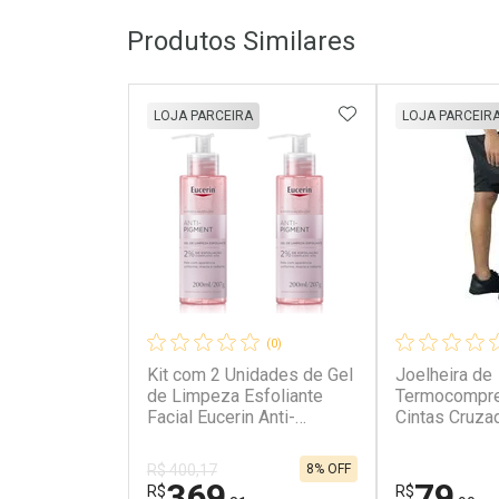
Produtos Similares
ADICIONAR AOS 
LOJA PARCEIRA
LOJA PARCEIR
(0)
Kit com 2 Unidades de Gel
Joelheira de
de Limpeza Esfoliante
Termocompr
Facial Eucerin Anti-
Cintas Cruza
Pigment 200ml
Tam: M
8% OFF
R$ 400,17
369
79
R$
R$