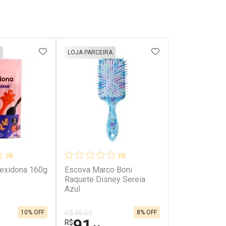
FAVORITOS
ADICIONAR AOS FAVORITOS
ADICIONAR AOS 
LOJA PARCEIRA
(0)
(0)
exidona 160g
Escova Marco Boni
Raquete Disney Sereia
Azul
10% OFF
8% OFF
R$ 98,59
91
R$