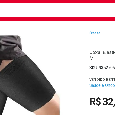
busca
isa?
Bread
Órtese
Coxal Elast
M
9352706
Saude e Ortop
R$ 32