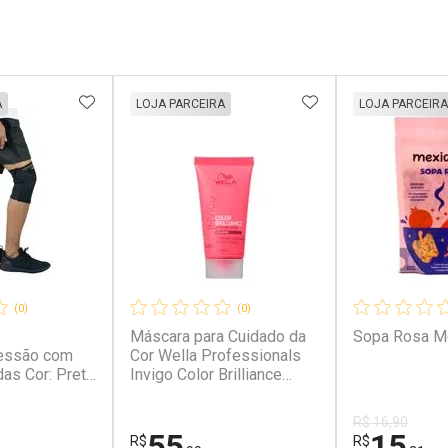
FAVORITOS
ADICIONAR AOS FAVORITOS
ADICIONAR AOS 
A
LOJA PARCEIRA
LOJA PARCEIRA
(0)
(0)
Máscara para Cuidado da
Sopa Rosa M
essão com
Cor Wella Professionals
das Cor: Preto
Invigo Color Brilliance
30ml 30ml
R$ 16,90
55
15
R$
R$