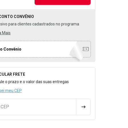
CONTO
CONVÊNIO
usivo para clientes cadastrados no programa
a Mais
o Convênio
CULAR FRETE
o para Calcular o Frete
ule o prazo e o valor das suas entregas
sei meu CEP
u CEP
CALCULAR FRETE