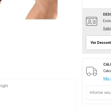
DES
Excl
Saib
Ver Descont
CAL
Formulári
Calc
Não 
light
Informe se