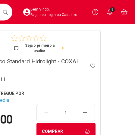
Acesse sua Conta
Precisa de 
Notific
Aces
Bem Vindo,
5
Você po
notifica
Vo
it
BUSCAR
Ver Recursos 
Faça seu Login ou Cadastro
crumb
Atendimento ao 
Seja o primeiro a
0
avaliar
Central de Ajud
ico Standard Hidrolight - COXAL
ADICIONAR AOS 
Televendas
4020-4404
11
edia
REMOVER UMA UNIDADE
AUMENTAR UMA UNIDA
,00
COMPRAR