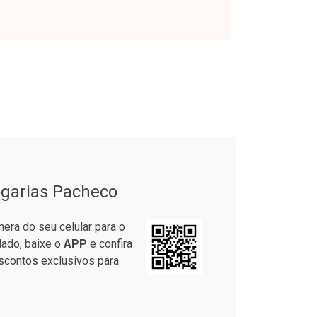
onto
Ativar Desconto
em Desconto
Comprar sem Desconto
em Desconto
Comprar sem Desconto
9/cada
Por R$ 17,59/cada
9/cada
Por R$ 17,59/cada
garias Pacheco
era do seu celular para o
lado, baixe o
APP
e confira
scontos exclusivos para