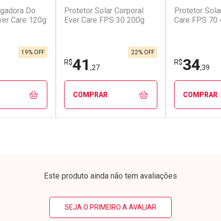
ngadora Do
Protetor Solar Corporal
Protetor Sola
conto
Ativar Desconto
Ativar Desc
ver Care 120g
Ever Care FPS 30 200g
Care FPS 70
em Desconto
Comprar sem Desconto
Comprar s
em Desconto
Comprar sem Desconto
Comprar s
0/cada
Por R$ 55,90/cada
Por R$ 15,2
0/cada
Por R$ 55,90/cada
Por R$ 15,2
19% OFF
22% OFF
41
34
R$
R$
,27
,39
COMPRAR
COMPRAR
FECHAR
FECHAR
FECHAR
FECHAR
rio
Laboratório
Laborató
os
Por Menos
Por Men
Este produto ainda não tem avaliações
SEJA O PRIMEIRO A AVALIAR