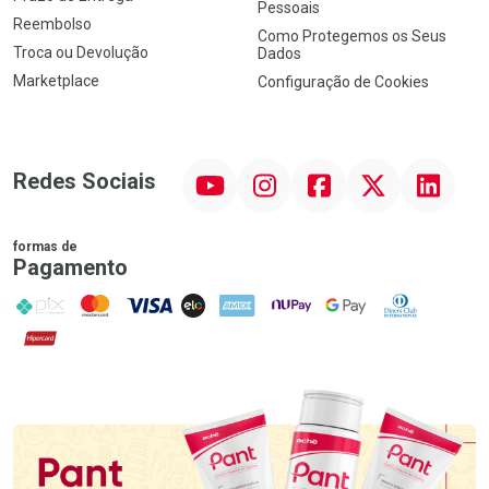
Pessoais
Reembolso
Como Protegemos os Seus
Troca ou Devolução
Dados
Marketplace
Configuração de Cookies
YouTube
Instagram
Facebook
Twitter
Linkedin
Redes Sociais
formas de
Pagamento
PIX
MasterCard
VISA
ELO
AMEX
NuPay
Google Pay
Diners Club
Hipercard
Promoção em Destaque