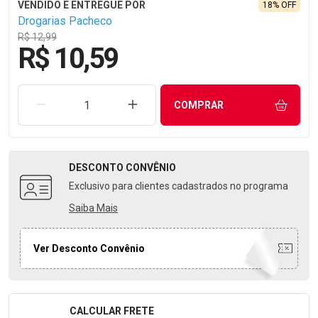
18% OFF
Drogarias Pacheco
R$ 12,99
R$ 10,59
REMOVER UMA UNIDADE
AUMENTAR UMA UNIDADE
COMPRAR
DESCONTO
CONVÊNIO
Exclusivo para clientes cadastrados no programa
Saiba Mais
Ver Desconto Convênio
CALCULAR FRETE
Formulário para Calcular o Frete