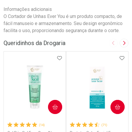
Informações adicionais
O Cortador de Unhas Ever You é um produto compacto, de
fácil manuseio e armazenamento. Seu design ergonômico
facilita o uso, proporcionando segurança durante o corte.
Queridinhos da Drogaria
Imagem A
Pró
ADICIONAR AOS FAVORITOS
ADIC
COMPRAR
COMPRAR
(14)
(71)