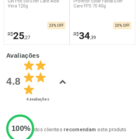
Gel Pós Sol Ever Care Aloe
Protetor Solar Facial Ever
Vera 120g
Care FPS 70 40g
23% OFF
20% OFF
25
34
R$
R$
,27
,39
FECHAR
F
FECHAR
F
Avaliações
Laboratório
Laboratório
Por Menos
Por Menos
4.8
4
avaliações
100%
dos clientes
recomendam
este produto