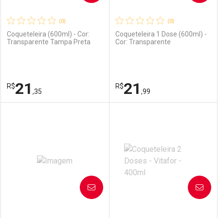
(0)
(0)
Coqueteleira (600ml) - Cor:
Coqueteleira 1 Dose (600ml) -
Transparente Tampa Preta
Cor: Transparente
Ativar Desconto
Ativar Desconto
Comprar sem Desconto
Comprar sem Desconto
21
21
R$
Comprar sem Desconto
R$
Comprar sem Desconto
Por R$ 19,90/cada
Por R$ 29,00/cada
,35
,99
Por R$ 19,90/cada
Por R$ 29,00/cada
FECHAR
FECHAR
F
F
Laboratório
Por Menos
Laboratório
Por Menos
AVISE-ME
AVISE-ME