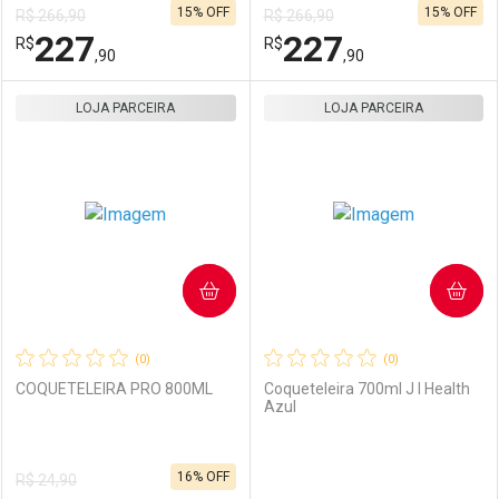
15% OFF
15% OFF
R$ 266,90
R$ 266,90
Comprar sem Desconto
Comprar sem Desconto
227
227
R$
Comprar sem Desconto
R$
Comprar sem Desconto
Por R$ 26,90/cada
Por R$ 26,90/cada
,90
,90
Por R$ 26,90/cada
Por R$ 26,90/cada
LOJA PARCEIRA
FECHAR
FECHAR
LOJA PARCEIRA
F
F
Laboratório
Por Menos
Laboratório
Por Menos
COMPRAR
COMPRAR
(0)
(0)
COQUETELEIRA PRO 800ML
Coqueteleira 700ml J I Health
Azul
Ativar Desconto
Ativar Desconto
16% OFF
R$ 24,90
Comprar sem Desconto
Comprar sem Desconto