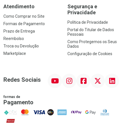
Atendimento
Segurança e
Privacidade
Como Comprar no Site
Política de Privacidade
Formas de Pagamento
Portal do Titular de Dados
Prazo de Entrega
Pessoais
Reembolso
Como Protegemos os Seus
Troca ou Devolução
Dados
Marketplace
Configuração de Cookies
YouTube
Instagram
Facebook
Twitter
Linkedin
Redes Sociais
formas de
Pagamento
PIX
MasterCard
VISA
ELO
AMEX
NuPay
Google Pay
Diners Club
Hipercard