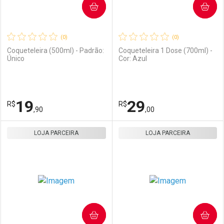
COMPRAR
COMPRAR
(0)
(0)
Coqueteleira (500ml) - Padrão:
Coqueteleira 1 Dose (700ml) -
Único
Cor: Azul
Ativar Desconto
Ativar Desconto
Comprar sem Desconto
Comprar sem Desconto
19
29
R$
Comprar sem Desconto
R$
Comprar sem Desconto
Por R$ 29,90/cada
Por R$ 19,90/cada
,90
,00
Por R$ 29,90/cada
Por R$ 19,90/cada
LOJA PARCEIRA
FECHAR
FECHAR
LOJA PARCEIRA
F
F
Laboratório
Por Menos
Laboratório
Por Menos
COMPRAR
COMPRAR