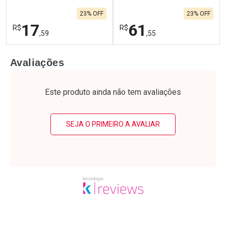
23% OFF
23% OFF
17
61
R$
R$
,59
,55
FECHAR
F
FECHAR
F
Avaliações
Laboratório
Laboratório
Por Menos
Por Menos
Este produto ainda não tem avaliações
SEJA O PRIMEIRO A AVALIAR
Ativar Desconto
Ativar Desconto