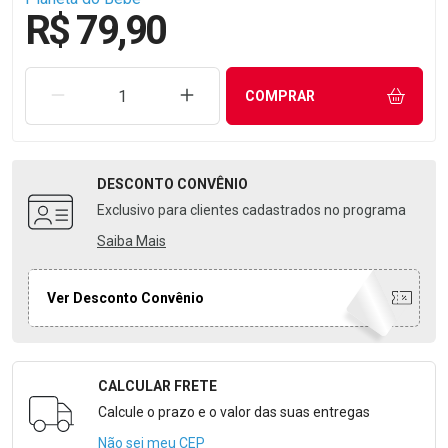
R$ 79,90
REMOVER UMA UNIDADE
AUMENTAR UMA UNIDADE
COMPRAR
DESCONTO
CONVÊNIO
Exclusivo para clientes cadastrados no programa
Saiba Mais
Ver Desconto Convênio
CALCULAR FRETE
Formulário para Calcular o Frete
Calcule o prazo e o valor das suas entregas
Não sei meu CEP