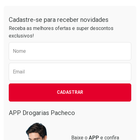
Comprar sem Desconto
Comprar sem Desconto
Tudo sobre a Drogarias Pacheco
Por R$ 17,59/cada
Por R$ 61,55/cada
Comprar sem Desconto
Comprar sem Desconto
Por R$ 17,59/cada
Por R$ 61,55/cada
Cadastre-se para receber novidades
Receba as melhores ofertas e super descontos
exclusivos!
Preencha o formulário abaixo para receber 
Nome
Email
CADASTRAR
APP Drogarias Pacheco
Baixe o
APP
e confira