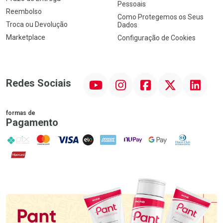
Pessoais
Reembolso
Como Protegemos os Seus
Troca ou Devolução
Dados
Marketplace
Configuração de Cookies
YouTube
Instagram
Facebook
Twitter
Linkedin
Redes Sociais
formas de
Pagamento
PIX
MasterCard
VISA
ELO
AMEX
NuPay
Google Pay
Diners Club
Hipercard
Promoção em Destaque