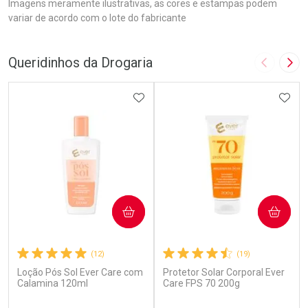
Imagens meramente ilustrativas, as cores e estampas podem
variar de acordo com o lote do fabricante
Queridinhos da Drogaria
Imagem A
Pró
ADICIONAR AOS FAVORITOS
ADIC
COMPRAR
COMPRAR
(12)
(19)
Loção Pós Sol Ever Care com
Protetor Solar Corporal Ever
Calamina 120ml
Care FPS 70 200g