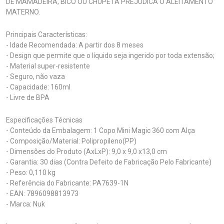
DE MAMADEIRA, BICO OU CHUPETA PREJUDICA O ALEITAMENTO
MATERNO.
Principais Características:
- Idade Recomendada: A partir dos 8 meses
- Design que permite que o líquido seja ingerido por toda extensão;
- Material super-resistente
- Seguro, não vaza
- Capacidade: 160ml
- Livre de BPA
Especificações Técnicas
- Conteúdo da Embalagem: 1 Copo Mini Magic 360 com Alça
- Composição/Material: Polipropileno(PP)
- Dimensões do Produto (AxLxP): 9,0 x 9,0 x13,0 cm
- Garantia: 30 dias (Contra Defeito de Fabricação Pelo Fabricante)
- Peso: 0,110 kg
- Referência do Fabricante: PA7639-1N
- EAN: 7896098813973
- Marca: Nuk