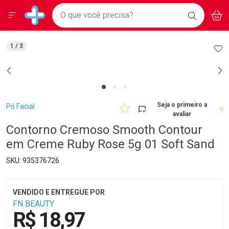
Drogarias Pacheco
Menu
Aces
Ir direto para a home
O que você precisa?
BAIXE
V
i
Baixe nosso APP e aproveite Ofertas Exclusivas!
BUSCAR
O APP
Navegue pela página
Ir direto para o conteúdo
Faça a sua busca
Ir direto para a busca
Ir direto para a conta
AD
1
/ 3
Ir direto para a ajuda
Ir direto para a notificações
Ir direto para o carrinho
Ir direto para o menu
Breadcrumb
Seja o primeiro a
Pó Facial
0
avaliar
Contorno Cremoso Smooth Contour
em Creme Ruby Rose 5g 01 Soft Sand
935376726
FN BEAUTY
R$ 18,97