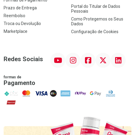
Portal do Titular de Dados
Prazo de Entrega
Pessoais
Reembolso
Como Protegemos os Seus
Troca ou Devolução
Dados
Marketplace
Configuração de Cookies
YouTube
Instagram
Facebook
Twitter
Linkedin
Redes Sociais
formas de
Pagamento
PIX
MasterCard
VISA
ELO
AMEX
NuPay
Google Pay
Diners Club
Hipercard
Promoção em Destaque