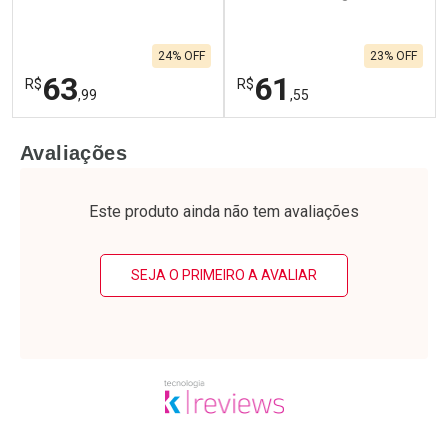
24% OFF
23% OFF
63
61
R$
R$
,99
,55
FECHAR
F
FECHAR
F
Avaliações
Laboratório
Laboratório
Por Menos
Por Menos
Este produto ainda não tem avaliações
SEJA O PRIMEIRO A AVALIAR