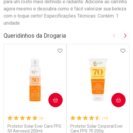
para um rosto mais definido e radiante. Adicione ao carrinho
agora mesmo e descubra como é fácil valorizar sua beleza
com o toque certo! Especificações Técnicas: Contém: 1
unidade
Queridinhos da Drogaria
Imagem A
Pró
ADICIONAR AOS FAVORITOS
ADIC
COMPRAR
COMPRAR
(6)
(19)
Protetor Solar Ever Care FPS
Protetor Solar Corporal Ever
50 Aerossol 200ml
Care FPS 70 200g