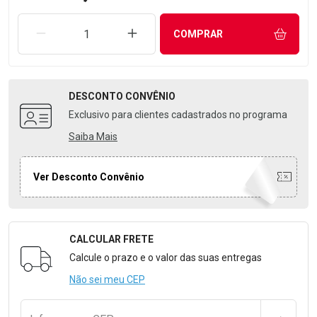
REMOVER UMA UNIDADE
AUMENTAR UMA UNIDADE
COMPRAR
DESCONTO
CONVÊNIO
Exclusivo para clientes cadastrados no programa
Saiba Mais
Ver Desconto Convênio
CALCULAR FRETE
Formulário para Calcular o Frete
Calcule o prazo e o valor das suas entregas
Não sei meu CEP