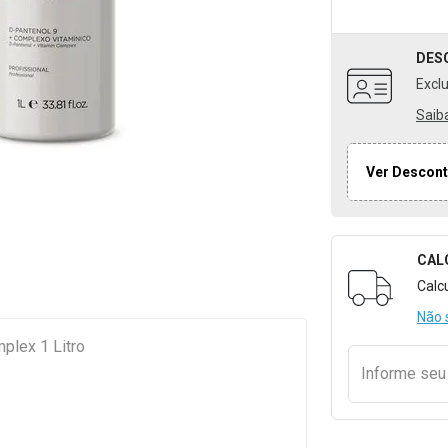
DES
Excl
Saib
Ver Descont
CAL
Formulári
Calc
Não 
plex 1 Litro
Informe se