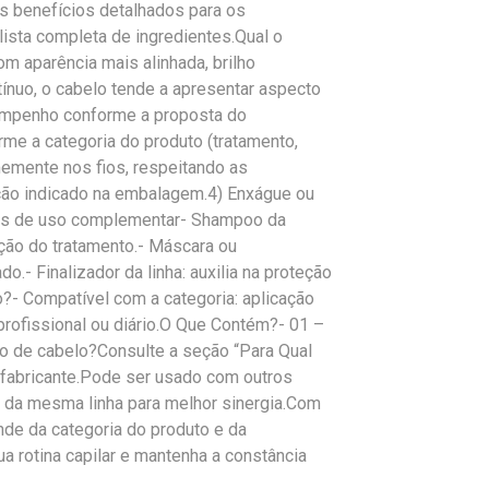
us benefícios detalhados para os
ista completa de ingredientes.Qual o
m aparência mais alinhada, brilho
ínuo, o cabelo tende a apresentar aspecto
empenho conforme a proposta do
rme a categoria do produto (tratamento,
memente nos fios, respeitando as
ação indicado na embalagem.4) Enxágue ou
ões de uso complementar- Shampoo da
ção do tratamento.- Máscara ou
o.- Finalizador da linha: auxilia na proteção
?- Compatível com a categoria: aplicação
rofissional ou diário.O Que Contém?- 01 –
po de cabelo?Consulte a seção “Para Qual
 fabricante.Pode ser usado com outros
 da mesma linha para melhor sinergia.Com
nde da categoria do produto e da
a rotina capilar e mantenha a constância