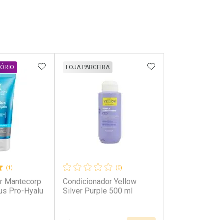
FAVORITOS
ADICIONAR AOS FAVORITOS
ADICIONAR AOS 
TÓRIO
LOJA PARCEIRA
(1)
(0)
r Mantecorp
Condicionador Yellow
lus Pro-Hyalu
Silver Purple 500 ml