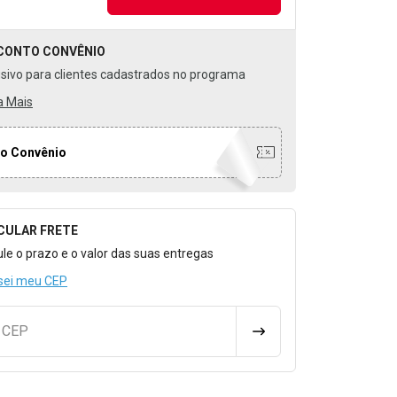
CONTO
CONVÊNIO
usivo para clientes cadastrados no programa
a Mais
o Convênio
CULAR FRETE
o para Calcular o Frete
ule o prazo e o valor das suas entregas
sei meu CEP
u CEP
CALCULAR FRETE