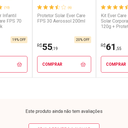
(10)
(6)
 Infantil
Protetor Solar Ever Care
Kit Ever Care
conto
Ativar Desconto
Ativar Desc
Care FPS 70
FPS 30 Aerossol 200ml
Solar Corpor
ck
120g + Protet
FPS60 120g
em Desconto
Comprar sem Desconto
Comprar s
em Desconto
Comprar sem Desconto
Comprar s
9/cada
Por R$ 181,90/cada
Por R$ 79,5
9/cada
Por R$ 181,90/cada
Por R$ 79,5
19% OFF
20% OFF
55
61
R$
R$
,19
,55
COMPRAR
COMPRAR
FECHAR
FECHAR
FECHAR
FECHAR
rio
Laboratório
Laborató
os
Por Menos
Por Men
Este produto ainda não tem avaliações