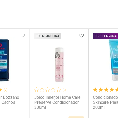
FAVORITOS
ADICIONAR AOS FAVORITOS
ADICIONAR AOS 
LOJA PARCEIRA
DESC. LABORA
(2)
(0)
or Bozzano
Joico Innerjoi Home Care
Condicionado
o Cachos
Preserve Condicionador
Skincare Pie
300ml
200ml