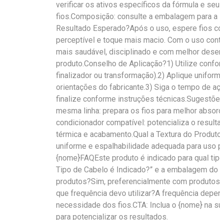
verificar os ativos específicos da fórmula e se
fios.Composição: consulte a embalagem para a l
Resultado Esperado?Após o uso, espere fios co
perceptível e toque mais macio. Com o uso cont
mais saudável, disciplinado e com melhor des
produto.Conselho de Aplicação?1) Utilize confo
finalizador ou transformação).2) Aplique unifor
orientações do fabricante.3) Siga o tempo de 
finalize conforme instruções técnicas.Sugest
mesma linha: prepara os fios para melhor absor
condicionador compatível: potencializa o resultad
térmica e acabamento.Qual a Textura do Produto
uniforme e espalhabilidade adequada para uso p
{nome}FAQEste produto é indicado para qual ti
Tipo de Cabelo é Indicado?” e a embalagem do
produtos?Sim, preferencialmente com produtos
que frequência devo utilizar?A frequência depe
necessidade dos fios.CTA: Inclua o {nome} na su
para potencializar os resultados.