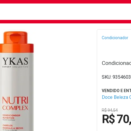
busca
isa?
Bread
Condicionador
Condicionad
9354603
Doce Beleza 
R$ 94,54
R$ 70