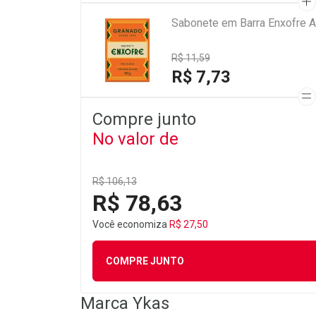
Sabonete em Barra Enxofre A
R$ 11,59
R$ 7,73
Compre junto
No valor de
R$ 106,13
R$ 78,63
Você economiza
R$ 27,50
COMPRE JUNTO
Marca
Ykas