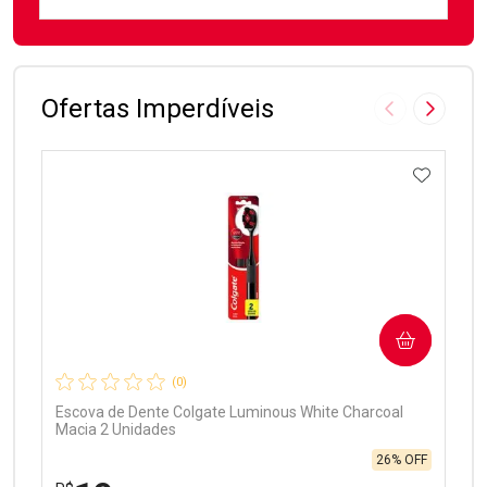
FECHAR
FECHAR
Laboratório
Por Menos
Ofertas Imperdíveis
Imagem Anter
Próxima
ADICIO
Ativar Desconto
COMPRAR
Comprar sem Desconto
Comprar sem Desconto
Por R$ 97,90/cada
Por R$ 97,90/cada
(0)
Escova de Dente Colgate Luminous White Charcoal
Macia 2 Unidades
26% OFF