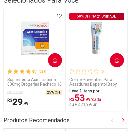
Selecionados Para Você
ADICIONAR AOS FAVORITOS
50% OFF NA 2° UNIDADE
COMPRAR
COMPRAR
(218)
(0)
Suplemento Acetilcisteína
Creme Preventivo Para
600mg Drogarias Pacheco 16
Assaduras Bepantol Baby
Sachês
Toy Story Personagens
Leve 2 itens por
25% OFF
R$ 39,99
Sortidos 120g
53
29
R$
,99/cada
R$
,99
ou R$ 71,99/un
FECHAR
FECHAR
FEC
FEC
Produtos Recomendados
Imagem A
Pró
Laboratório
Laboratório
Por Menos
Por Menos