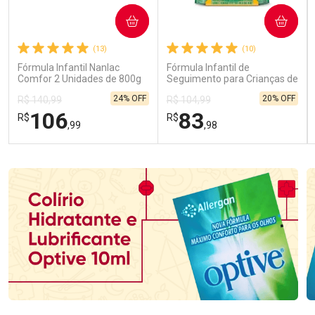
COMPRAR
COMPRAR
(13)
(10)
Fórmula Infantil Nanlac
Fórmula Infantil de
Comfor 2 Unidades de 800g
Seguimento para Crianças de
Primeira Infância Nestonutri
24% OFF
20% OFF
R$ 140,99
R$ 104,99
2 Unidades de 800g cada
106
83
R$
R$
,99
,98
FECHAR
FECHAR
FEC
FEC
Laboratório
Laboratório
Por Menos
Por Menos
Ativar Desconto
Ativar Desconto