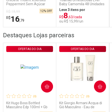
Chiclete Trident XSenses
Toalhas Umedecidas Ever
Peppermint Sem Açúcar
Baby Camomila 48 Unidades
Garrafa 54g
Leve 3 itens por
12% OFF
R$ 18,99
8
16
R$
,63/cada
R$
,79
ou R$ 15,99/un
FECHAR
FECHAR
FEC
FEC
Destaques Lojas parceiras
Laboratório
Laboratório
Por Menos
Por Menos
OFERTAS DO DIA
OFERTAS DO DIA
COMPRAR
COMPRAR
Ativar Desconto
Ativar Desconto
(0)
(0)
Comprar sem Desconto
Comprar sem Desconto
Comprar sem Desconto
Comprar sem Desconto
Kit Hugo Boss Bottled
Kit Giorgio Armani Acqua di
Por R$ 16,79/cada
Por R$ 15,99/cada
Por R$ 16,79/cada
Por R$ 15,99/cada
Masculino Edp 100ml + Gb
Giò Masculino - Eau de
100ml + Db 75ml
Toilette 100ml + Gel de