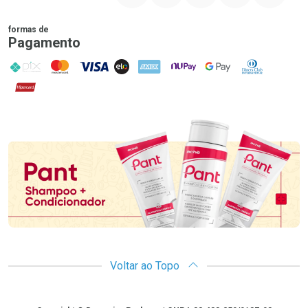
formas de
Pagamento
PIX
MasterCard
VISA
ELO
AMEX
NuPay
Google Pay
Diners Club
Hipercard
Promoção em Destaque
Voltar ao Topo