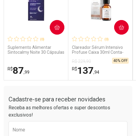
COMPRAR
COMPRAR
Ativar Desconto
Ativar Desconto
(0)
(0)
Comprar sem Desconto
Comprar sem Desconto
Comprar sem Desconto
Comprar sem Desconto
Suplemento Alimentar
Clareador Sérum Intensivo
Por R$ 189,99/cada
Por R$ 15,99/cada
Por R$ 189,99/cada
Por R$ 15,99/cada
Sintocalmy Noite 30 Cápsulas
Profuse Caixa 30ml Conta-
Gotas
40% OFF
R$ 229,90
87
137
R$
R$
,99
,94
Tudo sobre a Drogarias Pacheco
FECHAR
FECHAR
FEC
FEC
Laboratório
Laboratório
Por Menos
Por Menos
Cadastre-se para receber novidades
Receba as melhores ofertas e super descontos
exclusivos!
Preencha o formulário abaixo para receber 
Nome