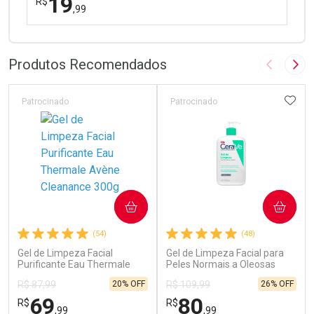
19
R$
,99
FECHAR
FECHAR
Laboratório
Por Menos
Produtos Recomendados
Imagem A
Pró
ADIC
Patrocinado
Patrocinado
Ativar Desconto
COMPRAR
COMPRAR
Comprar sem Desconto
Comprar sem Desconto
(54)
(48)
Por R$ 19,99/cada
Por R$ 19,99/cada
Gel de Limpeza Facial
Gel de Limpeza Facial para
Purificante Eau Thermale
Peles Normais a Oleosas
Avène Cleanance 300g
CeraVe 454g
20% OFF
26% OFF
R$ 87,99
R$ 109,99
69
80
R$
R$
,99
,99