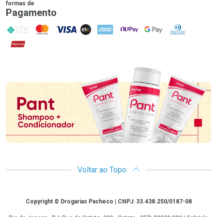
formas de
Pagamento
PIX
MasterCard
VISA
ELO
AMEX
NuPay
Google Pay
Diners Club
Hipercard
Promoção em Destaque
Voltar ao Topo
Copyright
Copyright © Drogarias Pacheco | CNPJ: 33.438.250/0187-08