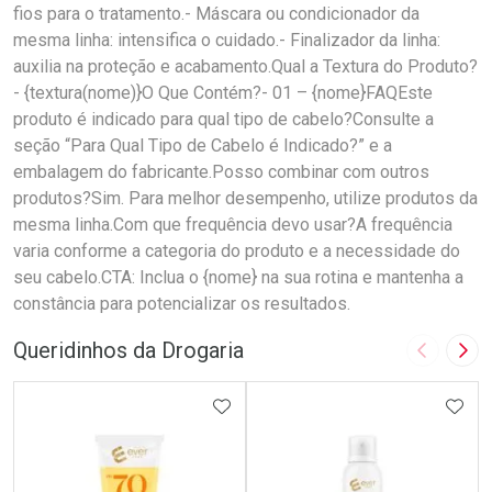
fios para o tratamento.- Máscara ou condicionador da
mesma linha: intensifica o cuidado.- Finalizador da linha:
auxilia na proteção e acabamento.Qual a Textura do Produto?
- {textura(nome)}O Que Contém?- 01 – {nome}FAQEste
produto é indicado para qual tipo de cabelo?Consulte a
seção “Para Qual Tipo de Cabelo é Indicado?” e a
embalagem do fabricante.Posso combinar com outros
produtos?Sim. Para melhor desempenho, utilize produtos da
mesma linha.Com que frequência devo usar?A frequência
varia conforme a categoria do produto e a necessidade do
seu cabelo.CTA: Inclua o {nome} na sua rotina e mantenha a
constância para potencializar os resultados.
Queridinhos da Drogaria
Imagem A
Pró
ADICIONAR AOS FAVORITOS
ADIC