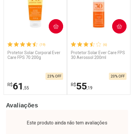
COMPRAR
COMPRAR
(19)
(6)
Protetor Solar Corporal Ever
Protetor Solar Ever Care FPS
Care FPS 70 200g
30 Aerossol 200ml
23% OFF
20% OFF
61
55
R$
R$
,55
,19
FECHAR
F
FECHAR
F
Avaliações
Laboratório
Laboratório
Por Menos
Por Menos
Este produto ainda não tem avaliações