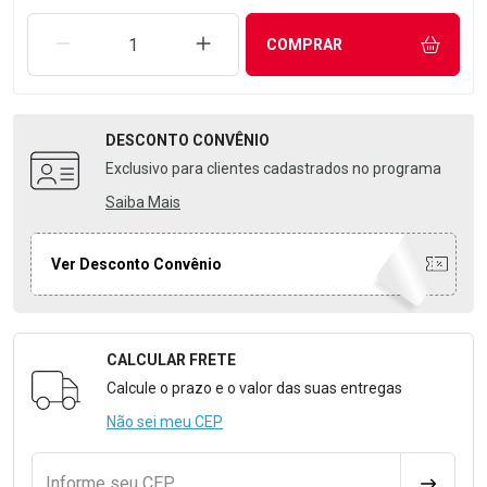
REMOVER UMA UNIDADE
AUMENTAR UMA UNIDADE
COMPRAR
DESCONTO
CONVÊNIO
Exclusivo para clientes cadastrados no programa
Saiba Mais
Ver Desconto Convênio
CALCULAR FRETE
Formulário para Calcular o Frete
Calcule o prazo e o valor das suas entregas
Não sei meu CEP
Informe seu CEP
CALCULA