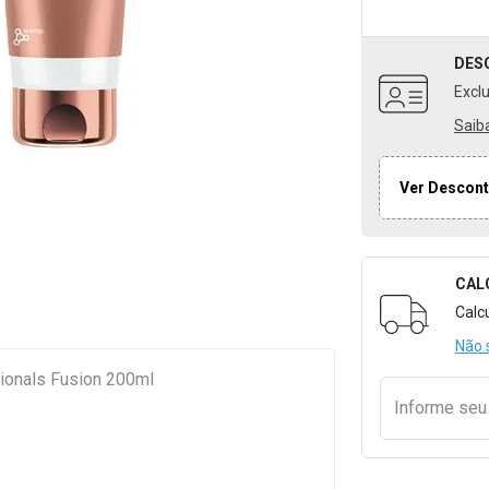
DES
Excl
Saib
Ver Descont
CAL
Formulári
Calc
Não 
ionals Fusion 200ml
Informe se