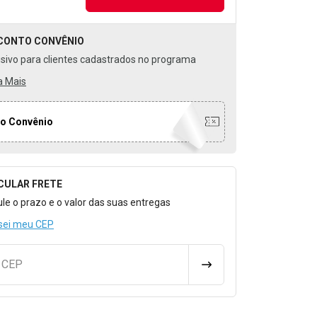
CONTO
CONVÊNIO
usivo para clientes cadastrados no programa
a Mais
o Convênio
CULAR FRETE
o para Calcular o Frete
ule o prazo e o valor das suas entregas
sei meu CEP
u CEP
CALCULAR FRETE