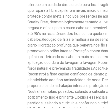
oferece um cuidado direcionado para fios fragil
que repara a fibra capilar em níveis micro e mac
protege contra metais nocivos presentes na águ
Cruelty Free, dermatologicamente testado e liv
segura e eficaz para o couro cabeludo sensíve
até 95% na resistência dos fios contra quebra 
cabelos.Redução de frizz e melhoria na desemb
diário.Hidratação profunda que penetra nos fios 
promovendo brilho intenso.Proteção contra da
químicos, deixando os cabelos mais resiliente
aplicação que dura de lavagem a lavagem.Reparaç
força natural e prevenindo fragilidades.Ação/Re
Reconstrói a fibra capilar danificada de dentro 
elasticidade aos fios.Aminoácidos de seda: Pe
proporcionando hidratação intensa e proteção c
Neutraliza metais pesados, selando a cutícula c
acabamento liso e brilhante.Lipídios essencia
perdidos, selando a cutícula e conferindo nutr