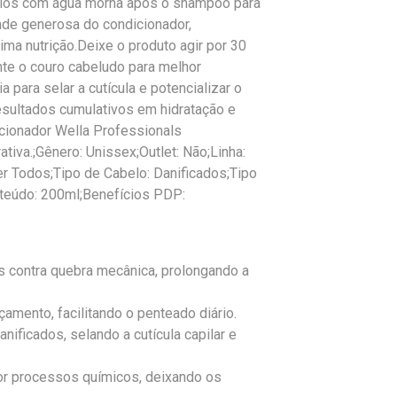
los com água morna após o shampoo para
dade generosa do condicionador,
ma nutrição.Deixe o produto agir por 30
e o couro cabeludo para melhor
para selar a cutícula e potencializar o
resultados cumulativos em hidratação e
icionador Wella Professionals
iva.;Gênero: Unissex;Outlet: Não;Linha:
er Todos;Tipo de Cabelo: Danificados;Tipo
nteúdo: 200ml;Benefícios PDP:
s contra quebra mecânica, prolongando a
amento, facilitando o penteado diário.
nificados, selando a cutícula capilar e
or processos químicos, deixando os