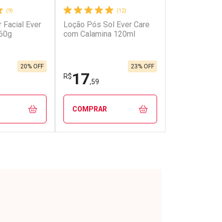
(9)
(12)
r Facial Ever
Loção Pós Sol Ever Care
 60g
com Calamina 120ml
20% OFF
23% OFF
17
R$
,59
COMPRAR
FECHAR
FECHAR
FECHAR
FECHAR
rio
Laboratório
os
Por Menos