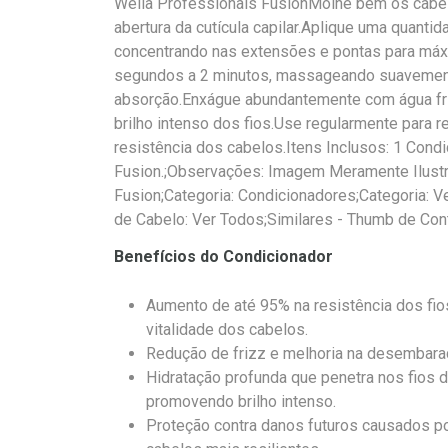
Wella Professionals FusionMolhe bem os cabe
abertura da cutícula capilar.Aplique uma quanti
concentrando nas extensões e pontas para máxi
segundos a 2 minutos, massageando suavement
absorção.Enxágue abundantemente com água fria 
brilho intenso dos fios.Use regularmente para 
resistência dos cabelos.Itens Inclusos: 1 Cond
Fusion.;Observações: Imagem Meramente Ilustrat
Fusion;Categoria: Condicionadores;Categoria: V
de Cabelo: Ver Todos;Similares - Thumb de Co
Benefícios do Condicionador
Aumento de até 95% na resistência dos fio
vitalidade dos cabelos.
Redução de frizz e melhoria na desembaraç
Hidratação profunda que penetra nos fios da
promovendo brilho intenso.
Proteção contra danos futuros causados p