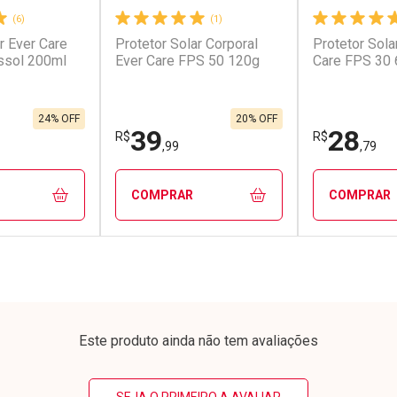
(6)
(1)
r Ever Care
Protetor Solar Corporal
Protetor Sola
ssol 200ml
Ever Care FPS 50 120g
Care FPS 30
24% OFF
20% OFF
39
28
R$
R$
,99
,79
COMPRAR
COMPRAR
FECHAR
FECHAR
FECHAR
FECHAR
rio
Laboratório
Laborató
os
Por Menos
Por Men
Este produto ainda não tem avaliações