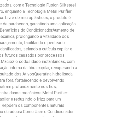
izados, com a Tecnologia Fusion Silksteel
ro, enquanto a Tecnologia Metal Purifier
a. Livre de microplásticos, o produto é
re de parabenos, garantindo uma aplicação
l.Benefícios do CondicionadorAumento de
mecânica, prolongando a vitalidade dos
araçamento, facilitando o penteado
danificados, selando a cutícula capilar e
nos futuros causados por processos
s.Maciez e sedosidade instantâneas, com
ão interna da fibra capilar, recuperando a
sultado dos AtivosQueratina hidrolisada:
para fora, fortalecendo e devolvendo
netram profundamente nos fios,
ontra danos mecânicos.Metal Purifier:
apilar e reduzindo o frizz para um
is: Repõem os componentes naturais
ição duradoura.Como Usar o Condicionador