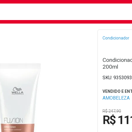
busca
isa?
Bread
Condicionador
Condicionad
200ml
9353093
AMOBELEZA
R$ 247,90
R$ 11