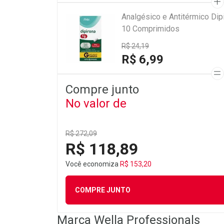
Analgésico e Antitérmico Di
10 Comprimidos
R$ 24,19
R$ 6,99
Compre junto
No valor de
R$ 272,09
R$ 118,89
Você economiza
R$ 153,20
COMPRE JUNTO
Marca
Wella Professionals