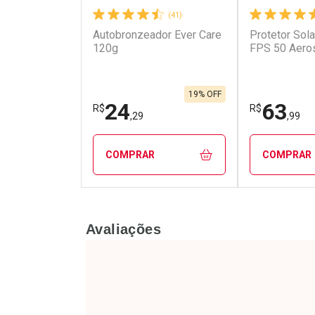
(41)
Autobronzeador Ever Care
Protetor Sola
120g
FPS 50 Aero
19% OFF
24
63
R$
R$
,29
,99
COMPRAR
COMPRAR
FECHAR
FECHAR
Avaliações
Laboratório
Laborató
Por Menos
Por Men