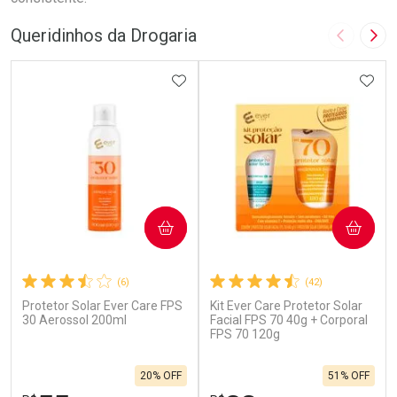
Queridinhos da Drogaria
Imagem A
Pró
ADICIONAR AOS FAVORITOS
ADIC
COMPRAR
COMPRAR
(6)
(42)
Protetor Solar Ever Care FPS
Kit Ever Care Protetor Solar
30 Aerossol 200ml
Facial FPS 70 40g + Corporal
FPS 70 120g
20% OFF
51% OFF