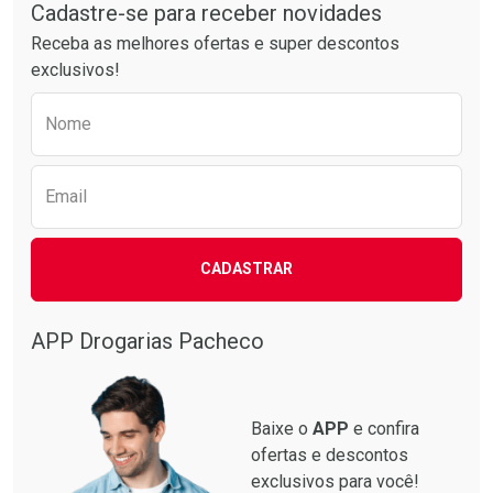
Por R$ 55,19/cada
Por R$ 38,87/cada
Cadastre-se para receber novidades
Receba as melhores ofertas e super descontos
exclusivos!
Preencha o formulário abaixo para receber 
Nome
Email
CADASTRAR
APP Drogarias Pacheco
Baixe o
APP
e confira
ofertas e descontos
exclusivos para você!