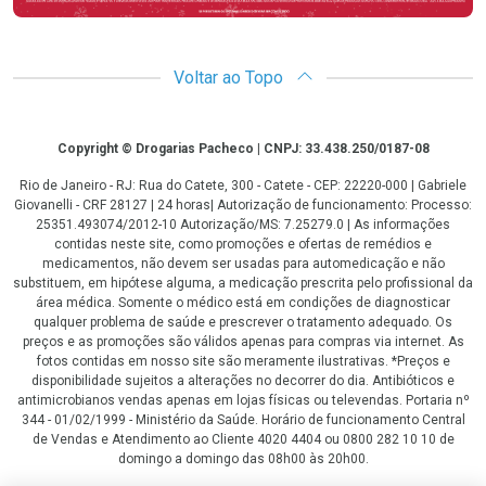
Voltar ao Topo
Copyright
Copyright © Drogarias Pacheco | CNPJ: 33.438.250/0187-08
Rio de Janeiro - RJ: Rua do Catete, 300 - Catete - CEP: 22220-000 | Gabriele
Giovanelli - CRF 28127 | 24 horas| Autorização de funcionamento: Processo:
25351.493074/2012-10 Autorização/MS: 7.25279.0 | As informações
contidas neste site, como promoções e ofertas de remédios e
medicamentos, não devem ser usadas para automedicação e não
substituem, em hipótese alguma, a medicação prescrita pelo profissional da
área médica. Somente o médico está em condições de diagnosticar
qualquer problema de saúde e prescrever o tratamento adequado. Os
preços e as promoções são válidos apenas para compras via internet. As
fotos contidas em nosso site são meramente ilustrativas. *Preços e
disponibilidade sujeitos a alterações no decorrer do dia. Antibióticos e
antimicrobianos vendas apenas em lojas físicas ou televendas. Portaria nº
344 - 01/02/1999 - Ministério da Saúde. Horário de funcionamento Central
de Vendas e Atendimento ao Cliente 4020 4404 ou 0800 282 10 10 de
domingo a domingo das 08h00 às 20h00.