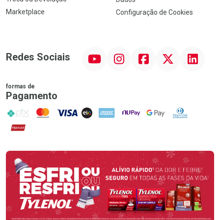
Marketplace
Configuração de Cookies
YouTube
Instagram
Facebook
Twitter
Linkedin
Redes Sociais
formas de
Pagamento
PIX
MasterCard
VISA
ELO
AMEX
NuPay
Google Pay
Diners Club
Hipercard
Promoção em Destaque