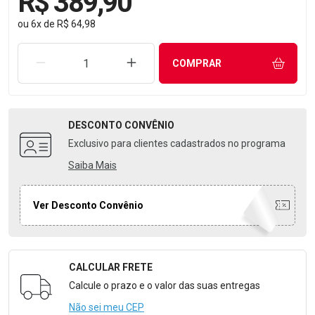
R$ 389,90
ou
6
x
de
R$ 64,98
REMOVER UMA UNIDADE
AUMENTAR UMA UNIDADE
COMPRAR
DESCONTO
CONVÊNIO
Exclusivo para clientes cadastrados no programa
Saiba Mais
Ver Desconto Convênio
CALCULAR FRETE
Formulário para Calcular o Frete
Calcule o prazo e o valor das suas entregas
Não sei meu CEP