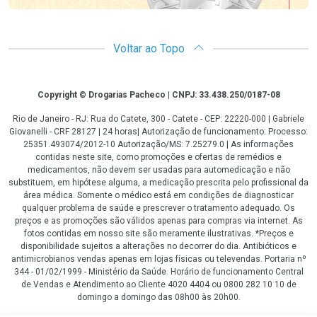
Voltar ao Topo
Copyright
Copyright © Drogarias Pacheco | CNPJ: 33.438.250/0187-08
Rio de Janeiro - RJ: Rua do Catete, 300 - Catete - CEP: 22220-000 | Gabriele
Giovanelli - CRF 28127 | 24 horas| Autorização de funcionamento: Processo:
25351.493074/2012-10 Autorização/MS: 7.25279.0 | As informações
contidas neste site, como promoções e ofertas de remédios e
medicamentos, não devem ser usadas para automedicação e não
substituem, em hipótese alguma, a medicação prescrita pelo profissional da
área médica. Somente o médico está em condições de diagnosticar
qualquer problema de saúde e prescrever o tratamento adequado. Os
preços e as promoções são válidos apenas para compras via internet. As
fotos contidas em nosso site são meramente ilustrativas. *Preços e
disponibilidade sujeitos a alterações no decorrer do dia. Antibióticos e
antimicrobianos vendas apenas em lojas físicas ou televendas. Portaria nº
344 - 01/02/1999 - Ministério da Saúde. Horário de funcionamento Central
de Vendas e Atendimento ao Cliente 4020 4404 ou 0800 282 10 10 de
domingo a domingo das 08h00 às 20h00.