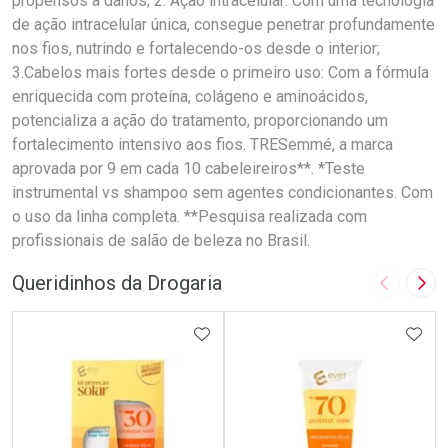
propensos a danos; 2. Ação intracelular: Com uma tecnologia
de ação intracelular única, consegue penetrar profundamente
nos fios, nutrindo e fortalecendo-os desde o interior;
3.Cabelos mais fortes desde o primeiro uso: Com a fórmula
enriquecida com proteína, colágeno e aminoácidos,
potencializa a ação do tratamento, proporcionando um
fortalecimento intensivo aos fios. TRESemmé, a marca
aprovada por 9 em cada 10 cabeleireiros**. *Teste
instrumental vs shampoo sem agentes condicionantes. Com
o uso da linha completa. **Pesquisa realizada com
profissionais de salão de beleza no Brasil.
Queridinhos da Drogaria
Imagem A
Pró
ADICIONAR AOS FAVORITOS
ADIC