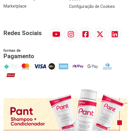
Marketplace
Configuração de Cookies
YouTube
Instagram
Facebook
Twitter
Linkedin
Redes Sociais
formas de
Pagamento
PIX
MasterCard
VISA
ELO
AMEX
NuPay
Google Pay
Diners Club
Hipercard
Promoção em Destaque