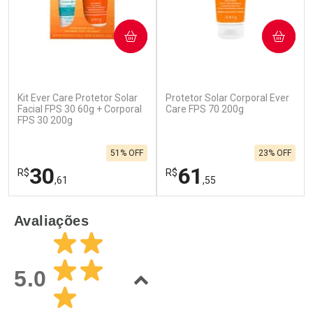
COMPRAR
COMPRAR
Kit Ever Care Protetor Solar
Protetor Solar Corporal Ever
Facial FPS 30 60g + Corporal
Care FPS 70 200g
FPS 30 200g
51% OFF
23% OFF
30
61
R$
R$
,61
,55
FECHAR
F
FECHAR
F
Avaliações
Laboratório
Laboratório
Por Menos
Por Menos
5.0