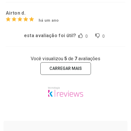
Airton d.
há um ano
esta avaliação foi útil?
0
0
Você visualizou
5
de
7
avaliações
CARREGAR MAIS
Tudo sobre a Drogarias Pacheco