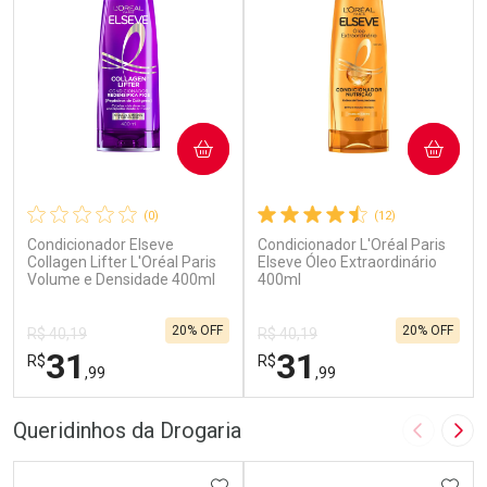
COMPRAR
COMPRAR
(0)
(12)
Condicionador Elseve
Condicionador L'Oréal Paris
Collagen Lifter L'Oréal Paris
Elseve Óleo Extraordinário
Volume e Densidade 400ml
400ml
20% OFF
20% OFF
R$ 40,19
R$ 40,19
31
31
R$
R$
,99
,99
FECHAR
F
FECHAR
F
Queridinhos da Drogaria
Imagem A
Pró
ADICIONAR AOS FAVORITOS
ADIC