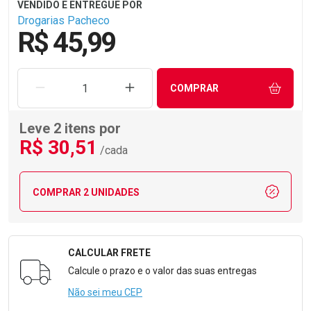
Drogarias Pacheco
R$ 45,99
REMOVER UMA UNIDADE
AUMENTAR UMA UNIDADE
COMPRAR
Leve 2 itens por
R$
30
,51
/cada
COMPRAR 2 UNIDADES
CALCULAR FRETE
Formulário para Calcular o Frete
Calcule o prazo e o valor das suas entregas
Não sei meu CEP