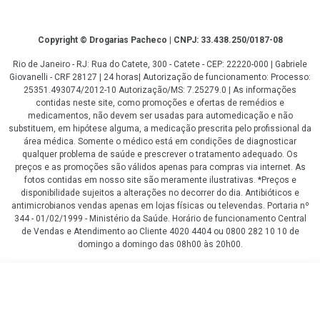
Copyright
Copyright © Drogarias Pacheco | CNPJ: 33.438.250/0187-08
Rio de Janeiro - RJ: Rua do Catete, 300 - Catete - CEP: 22220-000 | Gabriele
Giovanelli - CRF 28127 | 24 horas| Autorização de funcionamento: Processo:
25351.493074/2012-10 Autorização/MS: 7.25279.0 | As informações
contidas neste site, como promoções e ofertas de remédios e
medicamentos, não devem ser usadas para automedicação e não
substituem, em hipótese alguma, a medicação prescrita pelo profissional da
área médica. Somente o médico está em condições de diagnosticar
qualquer problema de saúde e prescrever o tratamento adequado. Os
preços e as promoções são válidos apenas para compras via internet. As
fotos contidas em nosso site são meramente ilustrativas. *Preços e
disponibilidade sujeitos a alterações no decorrer do dia. Antibióticos e
antimicrobianos vendas apenas em lojas físicas ou televendas. Portaria nº
344 - 01/02/1999 - Ministério da Saúde. Horário de funcionamento Central
de Vendas e Atendimento ao Cliente 4020 4404 ou 0800 282 10 10 de
domingo a domingo das 08h00 às 20h00.
LGPD Aceite os Cookies
Leve 2 itens por
COMPRAR
R$
30
,51
/cada