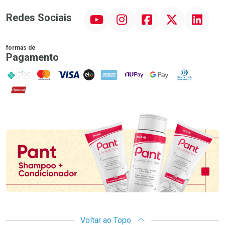
YouTube
Instagram
Facebook
Twitter
Linkedin
Redes Sociais
formas de
Pagamento
PIX
MasterCard
VISA
ELO
AMEX
NuPay
Google Pay
Diners Club
Hipercard
Promoção em Destaque
Voltar ao Topo