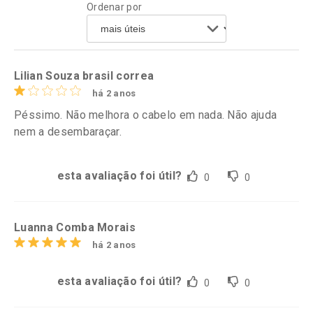
Ordenar por
Comprar sem Desconto
Comprar sem Desconto
Por R$ 61,55/cada
Por R$ 17,59/cada
Comprar sem Desconto
Comprar sem Desconto
Por R$ 61,55/cada
Por R$ 17,59/cada
Lilian Souza brasil correa
há 2 anos
Péssimo. Não melhora o cabelo em nada. Não ajuda
nem a desembaraçar.
esta avaliação foi útil?
0
0
Luanna Comba Morais
há 2 anos
esta avaliação foi útil?
0
0