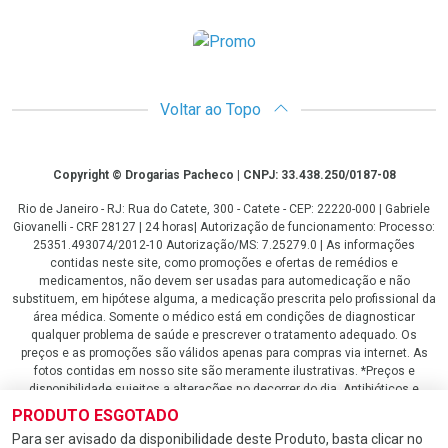
Promoção em Destaque
Voltar ao Topo
Copyright
Copyright © Drogarias Pacheco | CNPJ: 33.438.250/0187-08
Rio de Janeiro - RJ: Rua do Catete, 300 - Catete - CEP: 22220-000 | Gabriele
Giovanelli - CRF 28127 | 24 horas| Autorização de funcionamento: Processo:
25351.493074/2012-10 Autorização/MS: 7.25279.0 | As informações
contidas neste site, como promoções e ofertas de remédios e
medicamentos, não devem ser usadas para automedicação e não
substituem, em hipótese alguma, a medicação prescrita pelo profissional da
área médica. Somente o médico está em condições de diagnosticar
qualquer problema de saúde e prescrever o tratamento adequado. Os
preços e as promoções são válidos apenas para compras via internet. As
fotos contidas em nosso site são meramente ilustrativas. *Preços e
disponibilidade sujeitos a alterações no decorrer do dia. Antibióticos e
antimicrobianos vendas apenas em lojas físicas ou televendas. Portaria nº
PRODUTO ESGOTADO
344 - 01/02/1999 - Ministério da Saúde. Horário de funcionamento Central
Para ser avisado da disponibilidade deste Produto, basta clicar no
de Vendas e Atendimento ao Cliente 4020 4404 ou 0800 282 10 10 de