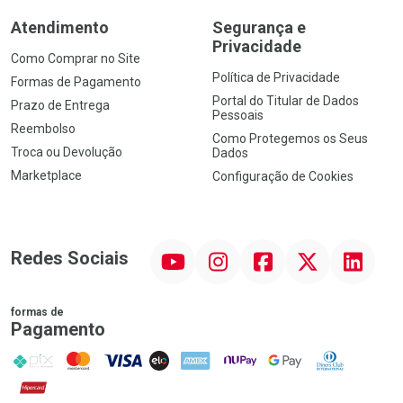
Atendimento
Segurança e
Privacidade
Como Comprar no Site
Política de Privacidade
Formas de Pagamento
Portal do Titular de Dados
Prazo de Entrega
Pessoais
Reembolso
Como Protegemos os Seus
Troca ou Devolução
Dados
Marketplace
Configuração de Cookies
YouTube
Instagram
Facebook
Twitter
Linkedin
Redes Sociais
formas de
Pagamento
PIX
MasterCard
VISA
ELO
AMEX
NuPay
Google Pay
Diners Club
Hipercard