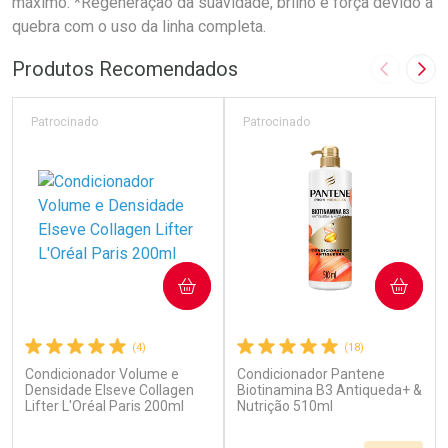
máximo. *Regeneração da suavidade, brilho e força devido à
quebra com o uso da linha completa.
Produtos Recomendados
Imagem A
Pró
Patrocinado
Patrocinado
COMPRAR
COMPRAR
(4)
(18)
Condicionador Volume e
Condicionador Pantene
Densidade Elseve Collagen
Biotinamina B3 Antiqueda+ &
Lifter L'Oréal Paris 200ml
Nutrição 510ml