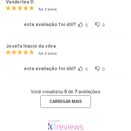
Vanderlea D.
há 2 anos
esta avaliação foi útil?
0
0
Josefa Inacio da silva
há 2 anos
esta avaliação foi útil?
0
0
Você visualizou
5
de
7
avaliações
CARREGAR MAIS