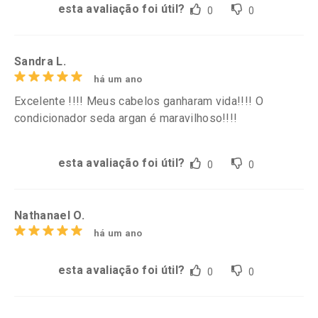
esta avaliação foi útil?
0
0
Sandra L.
há um ano
Excelente !!!! Meus cabelos ganharam vida!!!! O
condicionador seda argan é maravilhoso!!!!
esta avaliação foi útil?
0
0
Nathanael O.
há um ano
esta avaliação foi útil?
0
0