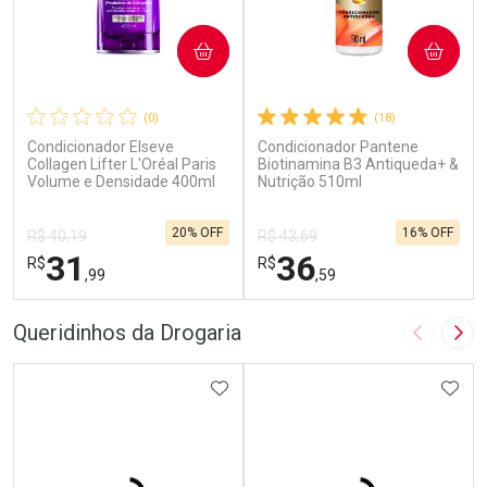
COMPRAR
COMPRAR
(0)
(18)
Condicionador Elseve
Condicionador Pantene
Collagen Lifter L'Oréal Paris
Biotinamina B3 Antiqueda+ &
Volume e Densidade 400ml
Nutrição 510ml
20% OFF
16% OFF
R$ 40,19
R$ 43,69
31
36
R$
R$
,99
,59
FECHAR
F
FECHAR
F
Queridinhos da Drogaria
Imagem A
Pró
Laboratório
Laboratório
Por Menos
ADICIONAR AOS FAVORITOS
Por Menos
ADIC