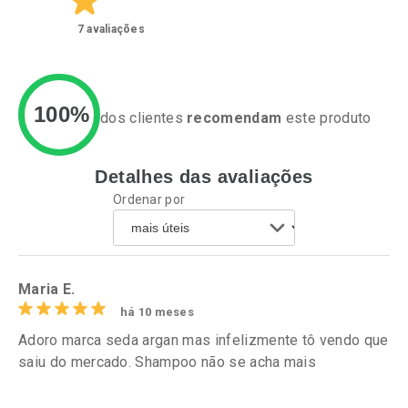
7
avaliações
100%
dos clientes
recomendam
este produto
Detalhes das avaliações
Ativar Desconto
Ativar Desconto
Ordenar por
Comprar sem Desconto
Comprar sem Desconto
Por R$ 37,25/cada
Por R$ 74,99/cada
Comprar sem Desconto
Comprar sem Desconto
Por R$ 37,25/cada
Por R$ 74,99/cada
Maria E.
há 10 meses
Adoro marca seda argan mas infelizmente tô vendo que
saiu do mercado. Shampoo não se acha mais