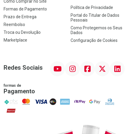
Como Comprar no Site
Política de Privacidade
Formas de Pagamento
Portal do Titular de Dados
Prazo de Entrega
Pessoais
Reembolso
Como Protegemos os Seus
Troca ou Devolução
Dados
Marketplace
Configuração de Cookies
YouTube
Instagram
Facebook
Twitter
Linkedin
Redes Sociais
formas de
Pagamento
PIX
MasterCard
VISA
ELO
AMEX
NuPay
Google Pay
Diners Club
Hipercard
Promoção em Destaque