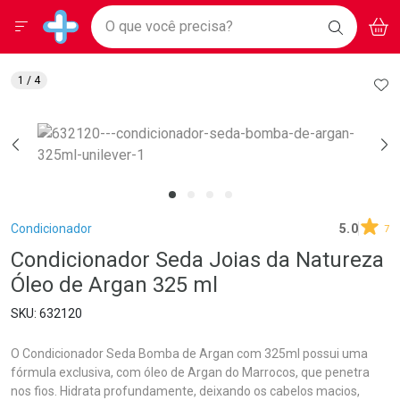
Drogarias Pacheco
Menu
Aces
Ir direto para a home
O que você precisa?
BAIXE
V
i
Baixe nosso APP e aproveite Ofertas Exclusivas!
BUSCAR
O APP
Navegue pela página
Ir direto para o conteúdo
Faça a sua busca
Ir direto para a busca
Ir direto para a conta
AD
1
/ 4
Ir direto para a ajuda
Ir direto para a notificações
Ir direto para o carrinho
Ir direto para o menu
Breadcrumb
Condicionador
5.0
7
Condicionador Seda Joias da Natureza
Óleo de Argan 325 ml
632120
O Condicionador Seda Bomba de Argan com 325ml possui uma
fórmula exclusiva, com óleo de Argan do Marrocos, que penetra
nos fios. Hidrata profundamente, deixando os cabelos macios,