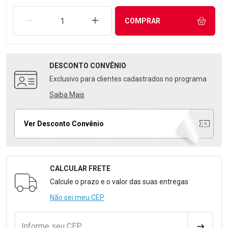
REMOVER UMA UNIDADE
AUMENTAR UMA UNIDADE
COMPRAR
DESCONTO
CONVÊNIO
Exclusivo para clientes cadastrados no programa
Saiba Mais
Ver Desconto Convênio
CALCULAR FRETE
Formulário para Calcular o Frete
Calcule o prazo e o valor das suas entregas
Não sei meu CEP
Informe seu CEP
CALCULA