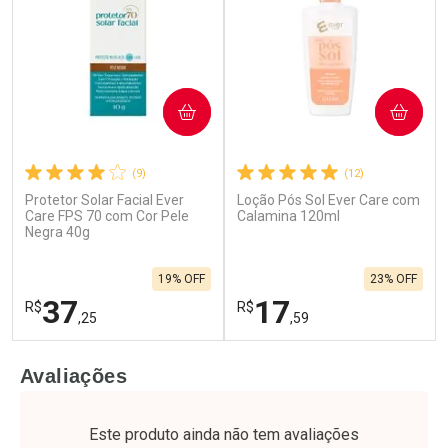
COMPRAR
COMPRAR
(9)
(12)
Protetor Solar Facial Ever
Loção Pós Sol Ever Care com
Care FPS 70 com Cor Pele
Calamina 120ml
Negra 40g
19% OFF
23% OFF
37
17
R$
R$
,25
,59
FECHAR
F
FECHAR
F
Avaliações
Laboratório
Laboratório
Por Menos
Por Menos
Este produto ainda não tem avaliações