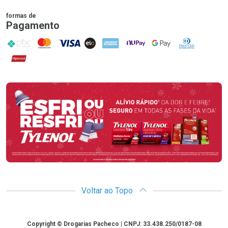
formas de
Pagamento
PIX
MasterCard
VISA
ELO
AMEX
NuPay
Google Pay
Diners Club
Hipercard
Promoção em Destaque
Voltar ao Topo
Copyright
Copyright © Drogarias Pacheco | CNPJ: 33.438.250/0187-08