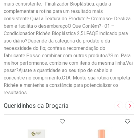
mais consistente.- Finalizador Bioplástica: ajuda a
complementar a rotina para um resultado mais
consistente.Qual a Textura do Produto?- Cremoso- Desliza
bem e facilita o desembaraçoO Que Contém?- 01 –
Condicionador Richée Bioplástica 2,5LFAQÉ indicado para
uso diário?Depende da categoria do produto e da
necessidade do fio; confira a recomendação do
fabricante.Posso combinar com outros produtos?Sim. Para
melhor performance, combine com itens da mesma linha.Vai
pesar?Ajuste a quantidade ao seu tipo de cabelo e
concentre no comprimento.CTA: Monte sua rotina completa
Richée e mantenha a constância para potencializar os
resultados.
Queridinhos da Drogaria
Imagem A
Pró
ADICIONAR AOS FAVORITOS
ADIC